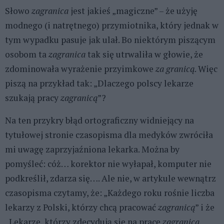
Słowo
zagranica
jest jakieś „magiczne” – że użyję
modnego (i natrętnego) przymiotnika, który jednak w
tym wypadku pasuje jak ulał. Bo niektórym piszącym
osobom ta
zagranica
tak się utrwaliła w głowie, że
zdominowała wyrażenie przyimkowe
za granicą
. Więc
piszą na przykład tak: „Dlaczego polscy lekarze
szukają pracy
zagranicą
”?
Na ten przykry błąd ortograficzny widniejący na
tytułowej stronie czasopisma dla medyków zwróciła
mi uwagę zaprzyjaźniona lekarka. Można by
pomyśleć: cóż… korektor nie wyłapał, komputer nie
podkreślił, zdarza się…. Ale nie, w artykule wewnątrz
czasopisma czytamy, że: „Każdego roku rośnie liczba
lekarzy z Polski, którzy chcą pracować
zagranicą
” i że
„Lekarze, którzy zdecydują się na pracę
zagranicą
,