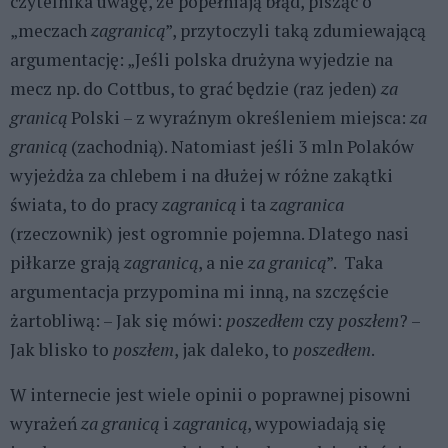
czytelnika uwagę, że popełniają błąd, pisząc o
„meczach
zagranicą
”, przytoczyli taką zdumiewającą
argumentację: „Jeśli polska drużyna wyjedzie na
mecz np. do Cottbus, to grać będzie (raz jeden)
za
granicą
Polski – z wyraźnym określeniem miejsca:
za
granicą
(zachodnią). Natomiast jeśli 3 mln Polaków
wyjeżdża za chlebem i na dłużej w różne zakątki
świata, to do pracy
zagranicą
i ta
zagranica
(rzeczownik) jest ogromnie pojemna. Dlatego nasi
piłkarze grają
zagranicą
, a nie
za granicą
”. Taka
argumentacja przypomina mi inną, na szczęście
żartobliwą: – Jak się mówi:
poszedłem
czy
poszłem
? –
Jak blisko to
poszłem
, jak daleko, to
poszedłem
.
W internecie jest wiele opinii o poprawnej pisowni
wyrażeń
za granicą
i
zagranicą
, wypowiadają się