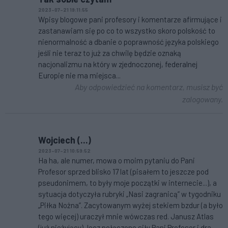
2023-07-21 19:11:55
Wpisy blogowe pani profesory i komentarze afirmujące i
zastanawiam się po co to wszystko skoro polskość to
nienormalność a dbanie o poprawność języka polskiego
jeśli nie teraz to już za chwilę będzie oznaką
nacjonalizmu na który w zjednoczonej, federalnej
Europie nie ma miejsca...
Aby odpowiedzieć na komentarz, musisz być
zalogowany.
Wojciech (...)
2023-07-21 10:59:52
Ha ha, ale numer, mowa o moim pytaniu do Pani
Profesor sprzed blisko 17 lat (pisałem to jeszcze pod
pseudonimem, to były moje początki w internecie...), a
sytuacja dotyczyła rubryki „Nasi zagranicą” w tygodniku
„Piłka Nożna”. Zacytowanym wyżej stekiem bzdur (a było
tego więcej) uraczył mnie wówczas red. Janusz Atlas
(już nieżyjący), lecz połączone siły Pani Profesor i dra