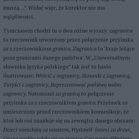
muszą…”. Widać więc, że korektor nie ma
wątpliwości.
Tymczasem chodzi tu o dwa różne wyrazy:
zagranica
to rzeczownik utworzony przez połączenie przyimka
za
z rzeczownikiem
granica
.
Zagranica
to ‘kraje leżące
poza granicami danego państwa’. W „Uniwersalnym
słowniku języka polskiego” tak jest to hasło
ilustrowane:
Wrócić z zagranicy
,
Stosunki z zagranicą
,
Turyści z zagranicy
,
Reprezentować państwo wobec
zagranicy
. Natomiast
za granicą
to połączenie
przyimka
za
z rzeczownikiem
granica
. Przyimek
za
umieszczony przed rzeczownikiem komunikuje, że
ktoś lub coś znajduje się na zewnątrz danego obszaru:
Dzieci mieszkają za miastem
,
Wystawił śmieci za drzwi
,
Grupa posłów udała się za granicę
. Czy napisalibyśmy: