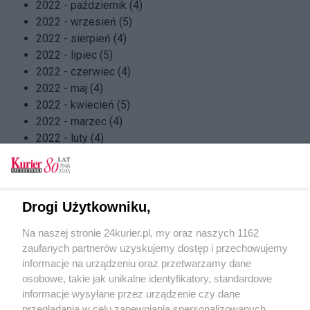
2022 - październik (4)
2022 - wrzesień (5)
2022 - sierpień (4)
2022 - lipiec (5)
2022 - czerwiec (4)
2022 - maj (4)
2022 - kwiecień (5)
2022 - marzec (4)
2022 - luty (4)
2022 - styczeń (4)
2021 - grudzień (5)
2021 - listopad (4)
2021 - październik (5)
Drogi Użytkowniku,
2021 - wrzesień (4)
Na naszej stronie 24kurier.pl, my oraz naszych 1162
2021 - sierpień (4)
zaufanych partnerów uzyskujemy dostęp i przechowujemy
2021 - lipiec (5)
informacje na urządzeniu oraz przetwarzamy dane
2021 - czerwiec (4)
osobowe, takie jak unikalne identyfikatory, standardowe
2021 - maj (4)
informacje wysyłane przez urządzenie czy dane
2021 - kwiecień (5)
przeglądania w celu zapewniania spersonalizowanych