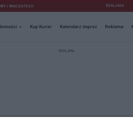
REKLAMA
AWY I WINCENTEGO
domości
Kup Kurier
Kalendarz imprez
Reklama
REKLAMA
ek wobec innych można wyrazić nie tylko słowami, lecz także