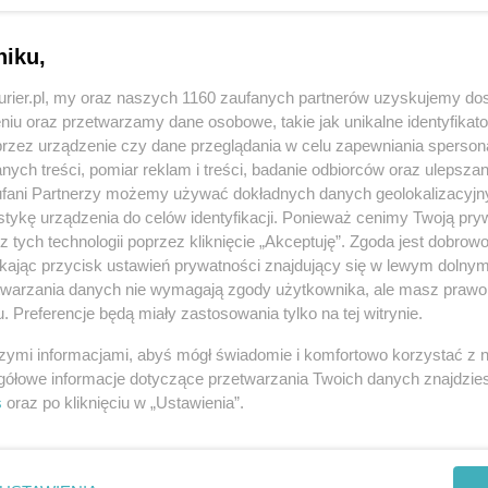
iter. Ortografia pozwala nam w tym względzie na pewną swobodę, a
lnym tytułem: „Użycie wielkiej litery...
niku,
kurier.pl, my oraz naszych 1160 zaufanych partnerów uzyskujemy do
niu oraz przetwarzamy dane osobowe, takie jak unikalne identyfikat
ykuł opublikowany na łamach „Rzeczpospolitej” pt. „Zanika
przez urządzenie czy dane przeglądania w celu zapewniania sperson
ramatyka zaczynają przerastać młode pokolenie”. Wyniki badań
ych treści, pomiar reklam i treści, badanie odbiorców oraz ulepszan
egzaminów gimnazjalnych i ósmoklasisty...
fani Partnerzy możemy używać dokładnych danych geolokalizacyjn
tykę urządzenia do celów identyfikacji. Ponieważ cenimy Twoją pry
z tych technologii poprzez kliknięcie „Akceptuję”. Zgoda jest dobro
ikając przycisk ustawień prywatności znajdujący się w lewym dolny
etwarzania danych nie wymagają zgody użytkownika, ale masz prawo 
dzi w głowie… I kot, i pies, i osioł… Przed tygodniem ze studentami
. Preferencje będą miały zastosowania tylko na tej witrynie.
śmy o gramatyce rzeczowników. Studenci mieli świetną zabawę, gdy
w różnych przypadkach gramatycznych...
szymi informacjami, abyś mógł świadomie i komfortowo korzystać z
gółowe informacje dotyczące przetwarzania Twoich danych znajdzi
s
oraz po kliknięciu w „Ustawienia”.
REKLAMA