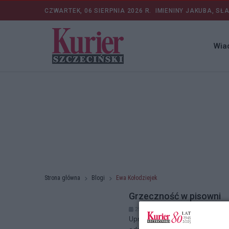
CZWARTEK, 06 SIERPNIA 2026 R.
IMIENINY JAKUBA, SŁ
Wia
Strona główna
Blogi
Ewa Kołodziejek
Grzeczność w pisowni
25.04.2025 r. 11:15
Uprzejmość, grzeczność i szacun