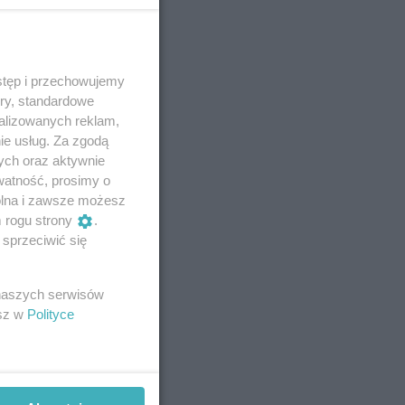
stęp i przechowujemy
ory, standardowe
alizowanych reklam,
ie usług. Za zgodą
ych oraz aktywnie
watność, prosimy o
wolna i zawsze możesz
m rogu strony
.
sprzeciwić się
 naszych serwisów
esz w
Polityce