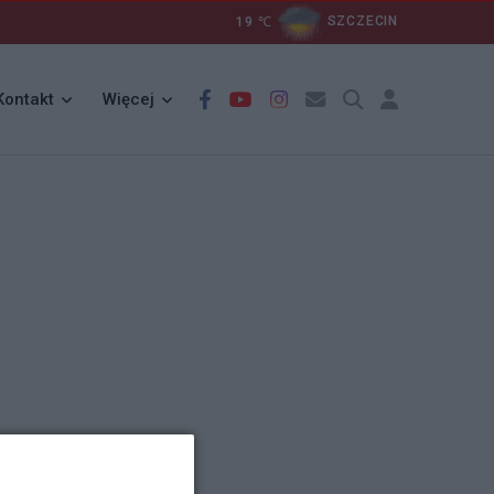
19
℃
SZCZECIN
Kontakt
Więcej