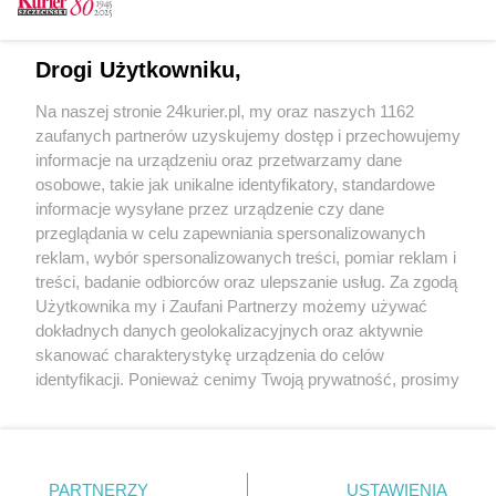
REKLAMA
Drogi Użytkowniku,
Na naszej stronie 24kurier.pl, my oraz naszych 1162
zaufanych partnerów uzyskujemy dostęp i przechowujemy
informacje na urządzeniu oraz przetwarzamy dane
Dopytać się
osobowe, takie jak unikalne identyfikatory, standardowe
informacje wysyłane przez urządzenie czy dane
05.06.2026 r. 10:32
Czy można mówić: słuchać się, pytać się,
przeglądania w celu zapewniania spersonalizowanych
wracać się? Czy można dopytać się o coś?
reklam, wybór spersonalizowanych treści, pomiar reklam i
Takie pytania zadają osoby...
treści, badanie odbiorców oraz ulepszanie usług. Za zgodą
Użytkownika my i Zaufani Partnerzy możemy używać
dokładnych danych geolokalizacyjnych oraz aktywnie
skanować charakterystykę urządzenia do celów
identyfikacji. Ponieważ cenimy Twoją prywatność, prosimy
o zgodę na korzystanie z tych technologii poprzez
kliknięcie „Akceptuję”. Zgoda jest dobrowolna i zawsze
możesz ją zmienić/wycofać klikając przycisk ustawień
prywatności znajdujący się w lewym dolnym rogu strony
PARTNERZY
Copyright © 2022 Kurier Szczeciński sp. z o.o.
USTAWIENIA