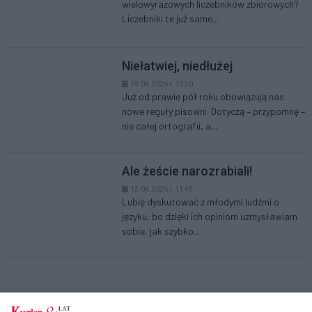
wielowyrazowych liczebników zbiorowych?
Liczebniki te już same...
Niełatwiej, niedłużej
19.06.2026 r. 13:20
Już od prawie pół roku obowiązują nas
nowe reguły pisowni. Dotyczą – przypomnę –
nie całej ortografii, a...
Ale żeście narozrabiali!
12.06.2026 r. 11:45
Lubię dyskutować z młodymi ludźmi o
języku, bo dzięki ich opiniom uzmysławiam
sobie, jak szybko...