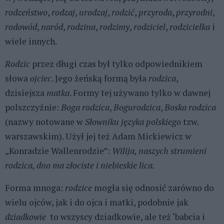
rodzeństwo
,
rodzaj
,
urodzaj
,
rodzić
,
przyroda
,
przyrodni
,
rodowód
,
naród
,
rodzina
,
rodzimy
,
rodziciel
,
rodzicielka
i
wiele innych.
Rodzic
przez długi czas był tylko odpowiednikiem
słowa
ojciec
. Jego żeńską formą była
rodzica
,
dzisiejsza
matka
. Formy tej używano tylko w dawnej
polszczyźnie:
Boga rodzica
,
Bogurodzica
,
Boska rodzica
(nazwy notowane w
Słowniku języka polskiego
tzw.
warszawskim). Użył jej też Adam Mickiewicz w
„Konradzie Wallenrodzie”:
Wilija, naszych strumieni
rodzica, dno ma złociste i niebieskie lica.
Forma mnoga:
rodzice
mogła się odnosić zarówno do
wielu ojców, jak i do ojca i matki, podobnie jak
dziadkowie
to wszyscy dziadkowie, ale też ‘babcia i