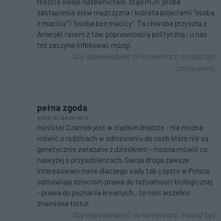
reszcie swoje nazewnictwo, stąd m,in. próba
zastąpienia słów mężczyzna i kobieta pojęciami "osoba
z macicą" i "osoba bez macicy". Ta choroba przyszła z
Ameryki razem z tzw. poprawnością polityczną i u nas
też zaczyna infekować mózgi.
Aby odpowiedzieć na komentarz, musisz być
zalogowany.
pełna zgoda
2022-01-28 09:40:13
minister Czarnek jest w ciężkim błędzie - nie można
mówić o rodzicach w odniesieniu do osób które nie są
genetycznie zwiazane z dzieckiem - można mówić co
najwyżej o przysobieńcach. Swoja droga zawsze
interesowało mnie dlaczego sady tak często w Polsce
odmawiają dzieciom prawa do tożsamości biologicznej
- prawa do poznania krewnych... to nosi wszelkie
znamiona tortur.
Aby odpowiedzieć na komentarz, musisz być