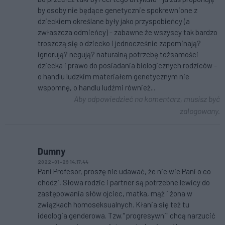
by osoby nie będące genetycznie spokrewnione z
dzieckiem określane były jako przyspobieńcy (a
zwłaszcza odmieńcy) - zabawne że wszyscy tak bardzo
troszczą się o dziecko i jednocześnie zapominają?
ignorują? negują? naturalną potrzebę tożsamości
dziecka i prawo do posiadania biologicznych rodziców -
o handlu ludzkim materiałem genetycznym nie
wspomnę, o handlu ludźmi również...
Aby odpowiedzieć na komentarz, musisz być
zalogowany.
Dumny
2022-01-29 14:17:44
Pani Profesor, proszę nie udawać, że nie wie Pani o co
chodzi, Słowa rodzic i partner są potrzebne lewicy do
zastępowania słów ojciec, matka, mąż i żona w
związkach homoseksualnych. Kłania się też tu
ideologia genderowa. Tzw." progresywni" chcą narzucić