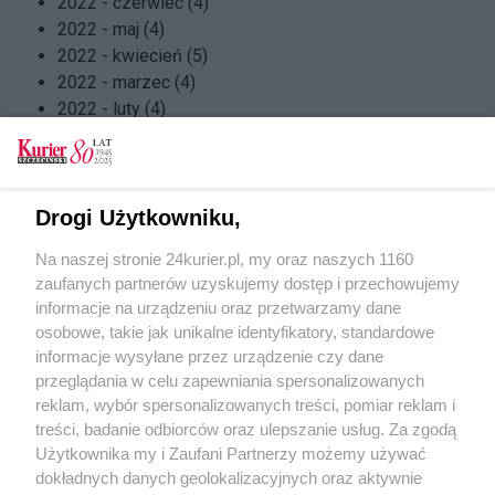
2022 - czerwiec (4)
2022 - maj (4)
2022 - kwiecień (5)
2022 - marzec (4)
2022 - luty (4)
2022 - styczeń (4)
2021 - grudzień (5)
2021 - listopad (4)
2021 - październik (5)
Drogi Użytkowniku,
2021 - wrzesień (4)
Na naszej stronie 24kurier.pl, my oraz naszych 1160
2021 - sierpień (4)
zaufanych partnerów uzyskujemy dostęp i przechowujemy
2021 - lipiec (5)
informacje na urządzeniu oraz przetwarzamy dane
2021 - czerwiec (4)
osobowe, takie jak unikalne identyfikatory, standardowe
2021 - maj (4)
informacje wysyłane przez urządzenie czy dane
2021 - kwiecień (5)
przeglądania w celu zapewniania spersonalizowanych
2021 - marzec (4)
reklam, wybór spersonalizowanych treści, pomiar reklam i
2021 - luty (4)
treści, badanie odbiorców oraz ulepszanie usług. Za zgodą
2021 - styczeń (4)
Użytkownika my i Zaufani Partnerzy możemy używać
dokładnych danych geolokalizacyjnych oraz aktywnie