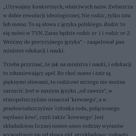
„Używajmy konkretnych, właściwych nazw. Zwłaszcza
w dobie rewolucji ideologicznej. Nie
rodzic
, tylko
tata
lub
mama
. To są słowa z języka polskiego.
Rodzic
to
się mówi w TVN. Zaraz będzie
rodzic nr 1
i
rodzic nr 2
.
Wróćmy do precyzyjnego języka” – zaapelował pan
minister edukacji i nauki.
Trzeba przyznać, że jak na ministra i nauki, i edukacji
to zdumiewający apel. Bo choć
mama
i
tata
są
pięknymi słowami, to
rodzicowi
niczego nie można
zarzucić. Jest w naszym języku „od zawsze”, w
staropolszczyźnie oznaczał ‘krewnego’, a w
prasłowiańszczyźnie ‘członka rodu, połączonego
węzłami krwi’, czyli także ‘krewnego’. Jest
składnikiem licznej
nomen omen
rodziny wyrazów
wywodzącej się od słowa
ród
, przykładowo:
rodowity
,