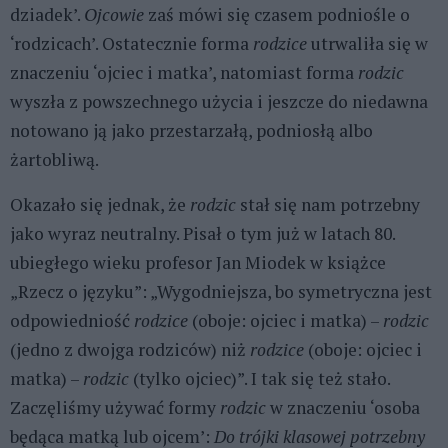
dziadek’.
Ojcowie
zaś mówi się czasem podniośle o
‘rodzicach’. Ostatecznie forma
rodzice
utrwaliła się w
znaczeniu ‘ojciec i matka’, natomiast forma
rodzic
wyszła z powszechnego użycia i jeszcze do niedawna
notowano ją jako przestarzałą, podniosłą albo
żartobliwą.
Okazało się jednak, że
rodzic
stał się nam potrzebny
jako wyraz neutralny. Pisał o tym już w latach 80.
ubiegłego wieku profesor Jan Miodek w książce
„Rzecz o języku”: „Wygodniejsza, bo symetryczna jest
odpowiedniość
rodzice
(oboje: ojciec i matka) –
rodzic
(jedno z dwojga rodziców) niż
rodzice
(oboje: ojciec i
matka) –
rodzic
(tylko ojciec)”. I tak się też stało.
Zaczęliśmy używać formy
rodzic
w znaczeniu ‘osoba
będąca matką lub ojcem’:
Do trójki klasowej potrzebny