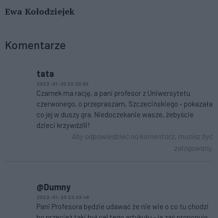
Ewa Kołodziejek
Komentarze
tata
2022-01-30 20:20:00
Czarnek ma rację, a pani profesor z Uniwersytetu
czerwonego, o przepraszam, Szczecińskiego - pokazała
co jej w duszy gra. Niedoczekanie wasze, żebyście
dzieci krzywdzili!
Aby odpowiedzieć na komentarz, musisz być
zalogowany.
@Dumny
2022-01-29 22:09:48
Pani Profesora będzie udawać że nie wie o co tu chodzi
bo przecież taki był cel tego artykułu - ja zaś proponuję