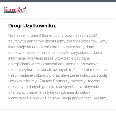
Muzeoterapia w Przełomach
19:41
Mityczne Wały Chrobrego. Udany powrót
18:57
wyścigu Tour do Pologne do Szczecina
Drogi Użytkowniku,
Różanka zaprasza. Weekend pełen atrakcji
18:10
Na naszej stronie 24kurier.pl, my oraz naszych 1162
Obłęd. Trans. Psychodelia. Na Łące Kany
17:28
zaufanych partnerów uzyskujemy dostęp i przechowujemy
informacje na urządzeniu oraz przetwarzamy dane
osobowe, takie jak unikalne identyfikatory, standardowe
informacje wysyłane przez urządzenie czy dane
przeglądania w celu zapewniania spersonalizowanych
REKLAMA
reklam, wybór spersonalizowanych treści, pomiar reklam i
treści, badanie odbiorców oraz ulepszanie usług. Za zgodą
Użytkownika my i Zaufani Partnerzy możemy używać
dokładnych danych geolokalizacyjnych oraz aktywnie
skanować charakterystykę urządzenia do celów
identyfikacji. Ponieważ cenimy Twoją prywatność, prosimy
o zgodę na korzystanie z tych technologii poprzez
kliknięcie „Akceptuję”. Zgoda jest dobrowolna i zawsze
możesz ją zmienić/wycofać klikając przycisk ustawień