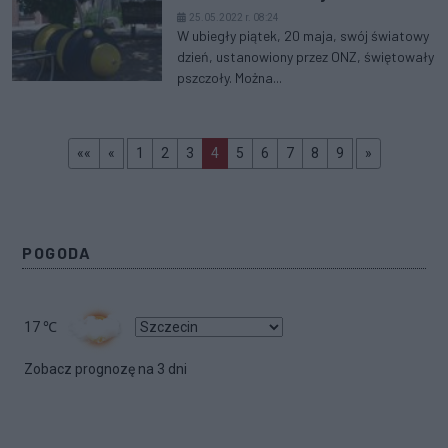
25.05.2022 r. 08:24
W ubiegły piątek, 20 maja, swój światowy
dzień, ustanowiony przez ONZ, świętowały
pszczoły. Można...
Pierwsza
prev
(aktualna)
>>
««
«
1
2
3
4
5
6
7
8
9
»
POGODA
17
℃
Zobacz prognozę na 3 dni