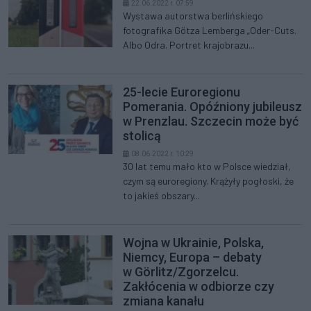
22.06.2022 r. 07:59
Wystawa autorstwa berlińskiego
fotografika Götza Lemberga „Oder-Cuts.
Albo Odra. Portret krajobrazu...
25-lecie Euroregionu
Pomerania. Opóźniony jubileusz
w Prenzlau. Szczecin może być
stolicą
08.06.2022 r. 10:29
30 lat temu mało kto w Polsce wiedział,
czym są euroregiony. Krążyły pogłoski, że
to jakieś obszary...
Wojna w Ukrainie, Polska,
Niemcy, Europa – debaty
w Görlitz/Zgorzelcu.
Zakłócenia w odbiorze czy
zmiana kanału