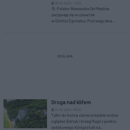
08.06.2022 r. 10:29
15. Polsko-Niemieckie Dni Mediów
zaczynają się w czwartek
w Görlitz/Zgorzelcu. Potrwają dwa...
REKLAMA
Droga nad klifem
01.06.2022 r. 09:56
Tylko do końca czerwca będzie można
oglądać Bałtyk i brzegi Rugii z punktu
widokowego Königsstuhl na...