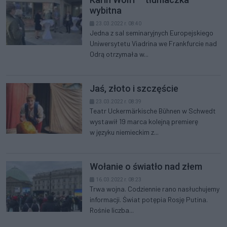
wybitna
23.03.2022 r. 08:40
Jedna z sal seminaryjnych Europejskiego
Uniwersytetu Viadrina we Frankfurcie nad
Odrą otrzymała w...
Jaś, złoto i szczęście
23.03.2022 r. 08:39
Teatr Uckermärkische Bühnen w Schwedt
wystawił 19 marca kolejną premierę
w języku niemieckim z...
Wołanie o światło nad złem
16.03.2022 r. 08:23
Trwa wojna. Codziennie rano nasłuchujemy
informacji. Świat potępia Rosję Putina.
Rośnie liczba...