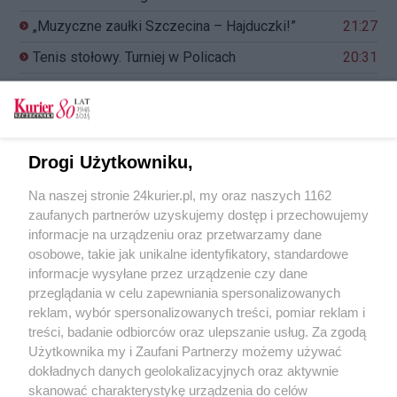
„Muzyczne zaułki Szczecina – Hajduczki!”
21:27
Tenis stołowy. Turniej w Policach
20:31
Muzeoterapia w Przełomach
19:41
Mityczne Wały Chrobrego. Udany powrót
18:57
wyścigu Tour do Pologne do Szczecina
Drogi Użytkowniku,
Różanka zaprasza. Weekend pełen atrakcji
18:10
Na naszej stronie 24kurier.pl, my oraz naszych 1162
Obłęd. Trans. Psychodelia. Na Łące Kany
17:28
zaufanych partnerów uzyskujemy dostęp i przechowujemy
informacje na urządzeniu oraz przetwarzamy dane
osobowe, takie jak unikalne identyfikatory, standardowe
informacje wysyłane przez urządzenie czy dane
przeglądania w celu zapewniania spersonalizowanych
REKLAMA
reklam, wybór spersonalizowanych treści, pomiar reklam i
treści, badanie odbiorców oraz ulepszanie usług. Za zgodą
Użytkownika my i Zaufani Partnerzy możemy używać
dokładnych danych geolokalizacyjnych oraz aktywnie
skanować charakterystykę urządzenia do celów