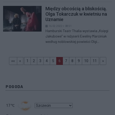
Między obcością a bliskością.
Olga Tokarczuk w kwietniu na
Uznamie
16.02.2022 r. 08:51
Hamburski Teatr Thalia wystawia „Księgi
Jakubowe” w reżyserii Eweliny Marciniak
według noblowskiej powieści Olgi...
Pierwsza
prev
(aktualna)
>>
««
«
1
2
3
4
5
6
7
8
9
10
11
»
POGODA
17
℃