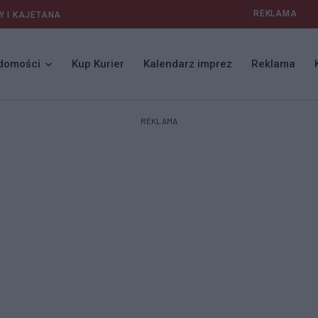
REKLAMA
Y I KAJETANA
domości
Kup Kurier
Kalendarz imprez
Reklama
REKLAMA