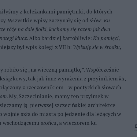
iłyśmy z koleżankami pamiętniki, do których
zy. Wszystkie wpisy zaczynały się od słów:
Ku
ze róże na dole fiołki, kochamy się razem jak dwa
 potęgi klucz
. Albo bardziej żartobliwie:
Ku pamięci,
iejszy był wpis kolegi z VII b:
Wpisuję się w środku,
y robiło się „na wieczną pamiątkę”. Współcześnie
r książkowy, tak jak inne wyrażenia z przyimkiem
ku
,
ołączony z rzeczownikiem – w poetyckich słowach
tom
. My, Szczecinianie, mamy ten przyimek w
zięczamy ją pierwszej szczecińskiej architektce
o wojnie szła do miasta po jedzenie dla leżących w
 ku wschodzącemu słońcu, a wieczorem ku