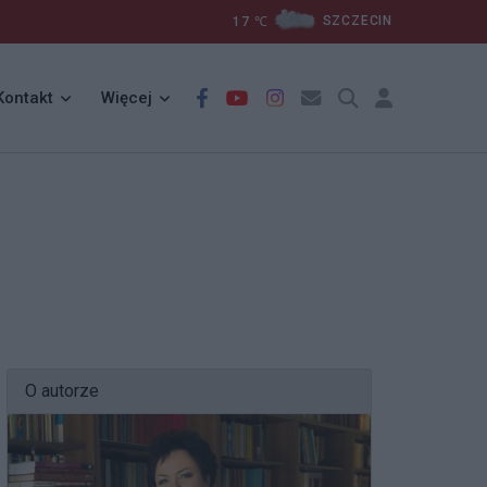
17
℃
SZCZECIN
Kontakt
Więcej
O autorze