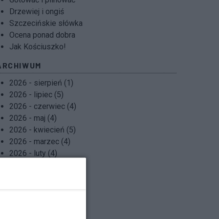
Drzewiej i ongiś
Szczecińskie słówka
Ocena ponad dobra
Jak Kościuszko!
ARCHIWUM
2026 - sierpień (1)
2026 - lipiec (5)
2026 - czerwiec (4)
2026 - maj (4)
2026 - kwiecień (5)
2026 - marzec (4)
2026 - luty (4)
2026 - styczeń (5)
2025 - grudzień (4)
2025 - listopad (4)
2025 - październik (5)
2025 - wrzesień (4)