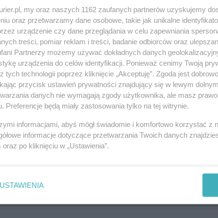
ię w postaci
gwoli
:
gwoli ścisłości
,
gwoli
kurier.pl, my oraz naszych 1162 zaufanych partnerów uzyskujemy do
e
grzeczny
, będącym efektem przekształcenia
niu oraz przetwarzamy dane osobowe, takie jak unikalne identyfikat
, dobry, taki jak ma być’.
przez urządzenie czy dane przeglądania w celu zapewniania sperson
ych treści, pomiar reklam i treści, badanie odbiorców oraz ulepszan
mi celownika:
ku uciesze
,
ku przyszłości
,
ku końcowi
.
fani Partnerzy możemy używać dokładnych danych geolokalizacyjn
tykę urządzenia do celów identyfikacji. Ponieważ cenimy Twoją pry
u Krakowowi
czy
ku Krakowu
, którą dziś
z tych technologii poprzez kliknięcie „Akceptuję”. Zgoda jest dobro
rakowowi
,
ku Gdańskowi
,
ku Szczecinowi
.
ikając przycisk ustawień prywatności znajdujący się w lewym dolny
etwarzania danych nie wymagają zgody użytkownika, ale masz prawo 
. Preferencje będą miały zastosowania tylko na tej witrynie.
mentowania
szymi informacjami, abyś mógł świadomie i komfortowo korzystać z
gółowe informacje dotyczące przetwarzania Twoich danych znajdzi
s
oraz po kliknięciu w „Ustawienia”.
USTAWIENIA