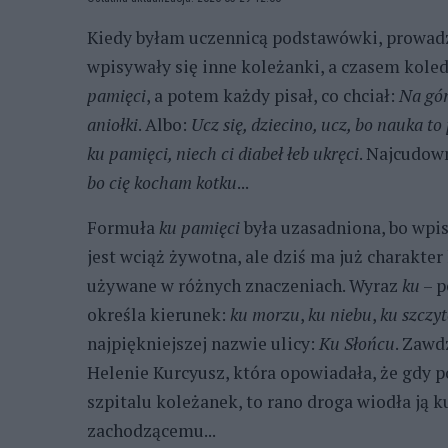
Kiedy byłam uczennicą podstawówki, prowadz
wpisywały się inne koleżanki, a czasem koled
pamięci
, a potem każdy pisał, co chciał:
Na gór
aniołki
. Albo:
Ucz się, dziecino, ucz, bo nauka to
ku pamięci, niech ci diabeł łeb ukręci
. Najcudown
bo cię kocham kotku
...
Formuła
ku pamięci
była uzasadniona, bo wpis
jest wciąż żywotna, ale dziś ma już charakte
używane w różnych znaczeniach. Wyraz
ku
– p
określa kierunek:
ku morzu
,
ku niebu
,
ku szczy
najpiękniejszej nazwie ulicy:
Ku Słońcu
. Zawd
Helenie Kurcyusz, która opowiadała, że gdy p
szpitalu koleżanek, to rano droga wiodła ją
zachodzącemu...