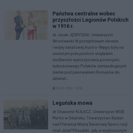
Państwa centralne wobec
przyszłości Legionów Polskich
w 1916 r.
dr Jacek JĘDRYSIAK, Uniwersytet
Wrocławski W początkowym okresie
I wojny światowej Austro-Węgry były na
swoistym pole position względem
możliwości wykorzystania potencjału
ludnościowego Polaków zamieszkujących
ziemie pod panowaniem Romanów do
działań...
06.07.2026 r. 10:32
Leguńska mowa
dr Sławomir KUŁACZ, Uniwersytet WSB
Merito w Gdańsku, Towarzystwo Badań
nad Pierwszą Wojną Światową Sporo racji
miał Józef Piłsudski, gdy w wygłoszonym