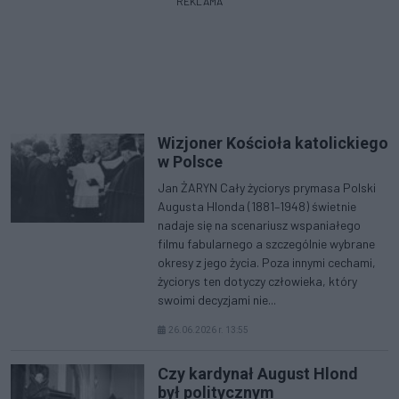
REKLAMA
Wizjoner Kościoła katolickiego
w Polsce
Jan ŻARYN Cały życiorys prymasa Polski
Augusta Hlonda (1881–1948) świetnie
nadaje się na scenariusz wspaniałego
filmu fabularnego a szczególnie wybrane
okresy z jego życia. Poza innymi cechami,
życiorys ten dotyczy człowieka, który
swoimi decyzjami nie...
26.06.2026 r. 13:55
Czy kardynał August Hlond
był politycznym