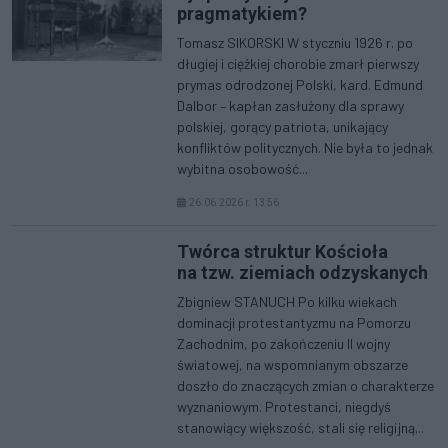
pragmatykiem?
Tomasz SIKORSKI W styczniu 1926 r. po
długiej i ciężkiej chorobie zmarł pierwszy
prymas odrodzonej Polski, kard. Edmund
Dalbor – kapłan zasłużony dla sprawy
polskiej, gorący patriota, unikający
konfliktów politycznych. Nie była to jednak
wybitna osobowość...
26.06.2026 r. 13:56
Twórca struktur Kościoła
na tzw. ziemiach odzyskanych
Zbigniew STANUCH Po kilku wiekach
dominacji protestantyzmu na Pomorzu
Zachodnim, po zakończeniu II wojny
światowej, na wspomnianym obszarze
doszło do znaczących zmian o charakterze
wyznaniowym. Protestanci, niegdyś
stanowiący większość, stali się religijną...