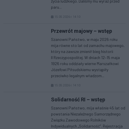
życia ludzkiego. Daliśmy mu wyraz przed
paru...
15.05.2026 r. 14:10
Przewrót majowy – wstęp
Szanowni Państwo, w maju 2026 roku
mija równe sto lat od zamachu majowego,
który na zawsze zmienił bieg historii
II Rzeczypospolitej. W dniach 12–15 maja
1926 roku oddziały wierne Marszałkowi
Józefowi Piłsudskiemu wystąpiły
przeciwko legalnym władzom...
15.05.2026 r. 14:10
Solidarność RI – wstęp
Szanowni Państwo, mija właśnie 45 lat od
powstania Niezależnego Samorządnego
Związku Zawodowego Rolników
Indywidualnych „Solidarność”. Rejestracja