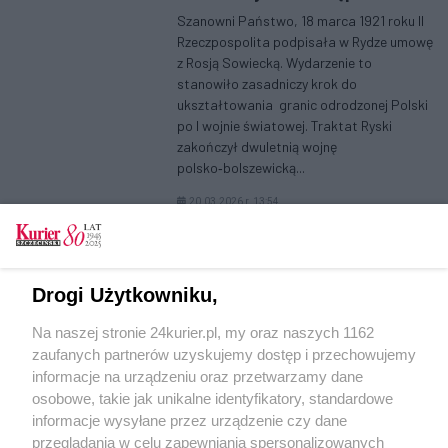
Szanowni Państwo, 18 marca 1921 roku II
Rzeczpospolita podpisała w Rydze umowę
z Rosją Sowiecką. Wydarzenie to
stanowiło zasadniczy krok do
ukształtowania granic odrodzonej Polski
po I wojnie światowej. Traktat Ryski
zakończył dwuletnią wojnę
polsko‑bolszewicką...
20.03.2026 r. 13:54
(aktualna)
>>
1
2
3
4
5
6
»
Drogi Użytkowniku,
Na naszej stronie 24kurier.pl, my oraz naszych 1162
zaufanych partnerów uzyskujemy dostęp i przechowujemy
informacje na urządzeniu oraz przetwarzamy dane
osobowe, takie jak unikalne identyfikatory, standardowe
informacje wysyłane przez urządzenie czy dane
przeglądania w celu zapewniania spersonalizowanych