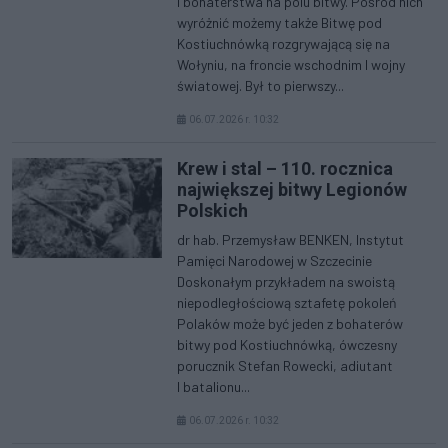
i bohaterstwa na polu bitwy. Pośród nich
wyróżnić możemy także Bitwę pod
Kostiuchnówką rozgrywającą się na
Wołyniu, na froncie wschodnim I wojny
światowej. Był to pierwszy...
06.07.2026 r. 10:32
Krew i stal – 110. rocznica
największej bitwy Legionów
Polskich
dr hab. Przemysław BENKEN, Instytut
Pamięci Narodowej w Szczecinie
Doskonałym przykładem na swoistą
niepodległościową sztafetę pokoleń
Polaków może być jeden z bohaterów
bitwy pod Kostiuchnówką, ówczesny
porucznik Stefan Rowecki, adiutant
I batalionu...
06.07.2026 r. 10:32