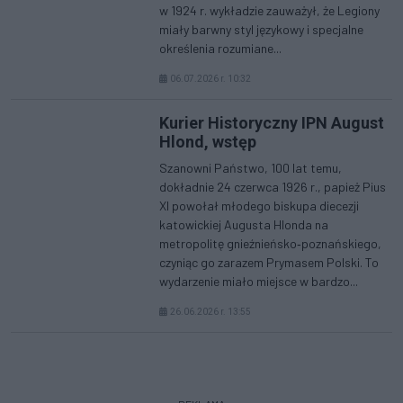
w 1924 r. wykładzie zauważył, że Legiony
miały barwny styl językowy i specjalne
określenia rozumiane...
06.07.2026 r. 10:32
Kurier Historyczny IPN August
Hlond, wstęp
Szanowni Państwo, 100 lat temu,
dokładnie 24 czerwca 1926 r., papież Pius
XI powołał młodego biskupa diecezji
katowickiej Augusta Hlonda na
metropolitę gnieźnieńsko‑poznańskiego,
czyniąc go zarazem Prymasem Polski. To
wydarzenie miało miejsce w bardzo...
26.06.2026 r. 13:55