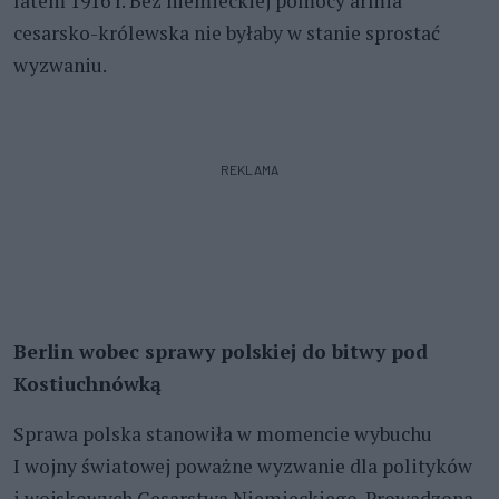
latem 1916 r. Bez niemieckiej pomocy armia
cesarsko-królewska nie byłaby w stanie sprostać
wyzwaniu.
REKLAMA
Berlin wobec sprawy polskiej do bitwy pod
Kostiuchnówką
Sprawa polska stanowiła w momencie wybuchu
I wojny światowej poważne wyzwanie dla polityków
i wojskowych Cesarstwa Niemieckiego. Prowadzona