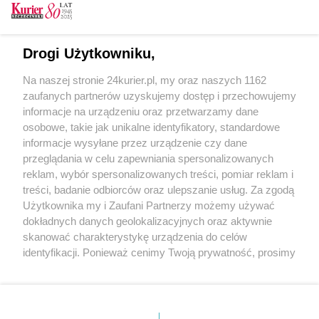
CZYTAJ TAKŻE
Najdłuższe dni Legionów Polskich
Drogi Użytkowniku,
Krew i stal – 110. rocznica największej bitwy
Na naszej stronie 24kurier.pl, my oraz naszych 1162
Legionów Polskich
zaufanych partnerów uzyskujemy dostęp i przechowujemy
Bitwa pod Kostiuchnówką – wstęp
informacje na urządzeniu oraz przetwarzamy dane
osobowe, takie jak unikalne identyfikatory, standardowe
POGODA
informacje wysyłane przez urządzenie czy dane
przeglądania w celu zapewniania spersonalizowanych
reklam, wybór spersonalizowanych treści, pomiar reklam i
treści, badanie odbiorców oraz ulepszanie usług. Za zgodą
29
℃
Użytkownika my i Zaufani Partnerzy możemy używać
dokładnych danych geolokalizacyjnych oraz aktywnie
Zobacz prognozę na 3 dni
skanować charakterystykę urządzenia do celów
identyfikacji. Ponieważ cenimy Twoją prywatność, prosimy
o zgodę na korzystanie z tych technologii poprzez
kliknięcie „Akceptuję”. Zgoda jest dobrowolna i zawsze
możesz ją zmienić/wycofać klikając przycisk ustawień
prywatności znajdujący się w lewym dolnym rogu strony