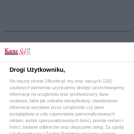
CZYTAJ TAKŻE
Czy kardynał August Hlond był politycznym
Drogi Użytkowniku,
pragmatykiem?
Na naszej stronie 24kurier.pl, my oraz naszych 1162
Wizjoner Kościoła katolickiego w Polsce
zaufanych partnerów uzyskujemy dostęp i przechowujemy
Kurier Historyczny IPN August Hlond, wstęp
informacje na urządzeniu oraz przetwarzamy dane
osobowe, takie jak unikalne identyfikatory, standardowe
POGODA
informacje wysyłane przez urządzenie czy dane
przeglądania w celu zapewniania spersonalizowanych
reklam, wybór spersonalizowanych treści, pomiar reklam i
treści, badanie odbiorców oraz ulepszanie usług. Za zgodą
12
℃
Użytkownika my i Zaufani Partnerzy możemy używać