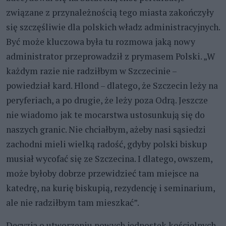
związane z przynależnością tego miasta zakończyły
się szczęśliwie dla polskich władz administracyjnych.
Być może kluczowa była tu rozmowa jaką nowy
administrator przeprowadził z prymasem Polski. „W
każdym razie nie radziłbym w Szczecinie –
powiedział kard. Hlond – dlatego, że Szczecin leży na
peryferiach, a po drugie, że leży poza Odrą. Jeszcze
nie wiadomo jak te mocarstwa ustosunkują się do
naszych granic. Nie chciałbym, ażeby nasi sąsiedzi
zachodni mieli wielką radość, gdyby polski biskup
musiał wycofać się ze Szczecina. I dlatego, owszem,
może byłoby dobrze przewidzieć tam miejsce na
katedrę, na kurię biskupią, rezydencję i seminarium,
ale nie radziłbym tam mieszkać”.
Decyzja o utworzeniu nowych jednostek kościelnych