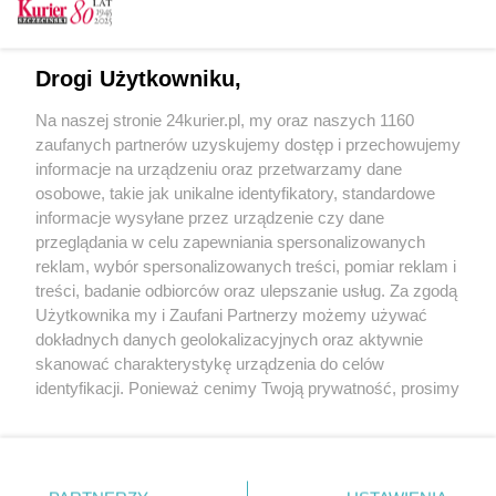
2023 - luty (3)
2023 - styczeń (2)
2022 - grudzień (2)
Drogi Użytkowniku,
2022 - listopad (2)
Na naszej stronie 24kurier.pl, my oraz naszych 1160
2022 - październik (2)
zaufanych partnerów uzyskujemy dostęp i przechowujemy
2022 - wrzesień (2)
informacje na urządzeniu oraz przetwarzamy dane
2022 - sierpień (3)
osobowe, takie jak unikalne identyfikatory, standardowe
2022 - lipiec (2)
informacje wysyłane przez urządzenie czy dane
2022 - czerwiec (2)
przeglądania w celu zapewniania spersonalizowanych
2022 - maj (3)
reklam, wybór spersonalizowanych treści, pomiar reklam i
2022 - kwiecień (2)
treści, badanie odbiorców oraz ulepszanie usług. Za zgodą
2022 - marzec (3)
Użytkownika my i Zaufani Partnerzy możemy używać
dokładnych danych geolokalizacyjnych oraz aktywnie
skanować charakterystykę urządzenia do celów
identyfikacji. Ponieważ cenimy Twoją prywatność, prosimy
o zgodę na korzystanie z tych technologii poprzez
kliknięcie „Akceptuję”. Zgoda jest dobrowolna i zawsze
możesz ją zmienić/wycofać klikając przycisk ustawień
prywatności znajdujący się w lewym dolnym rogu strony