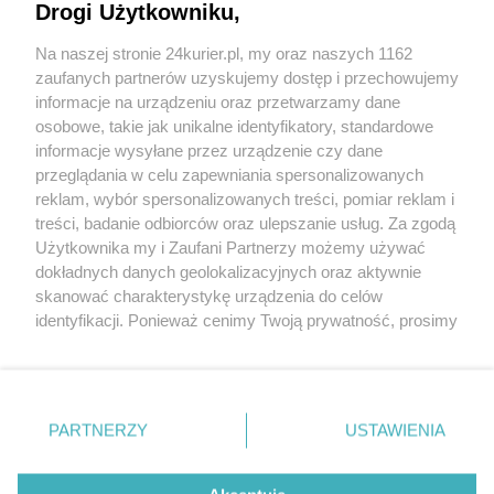
nas do podsumowań, dokonywania bilansu
Drogi Użytkowniku,
sukcesów i...
Na naszej stronie 24kurier.pl, my oraz naszych 1162
zaufanych partnerów uzyskujemy dostęp i przechowujemy
informacje na urządzeniu oraz przetwarzamy dane
Kiedy dziadkowie mogą
osobowe, takie jak unikalne identyfikatory, standardowe
odziedziczyć majątek?
informacje wysyłane przez urządzenie czy dane
07.12.2022 r. 09:45
przeglądania w celu zapewniania spersonalizowanych
W rodzinnym kręgu dziadkowie i babcie to
reklam, wybór spersonalizowanych treści, pomiar reklam i
osoby szczególnie nam bliskie. Pełni
treści, badanie odbiorców oraz ulepszanie usług. Za zgodą
spokoju, cierpliwości oraz...
Użytkownika my i Zaufani Partnerzy możemy używać
dokładnych danych geolokalizacyjnych oraz aktywnie
skanować charakterystykę urządzenia do celów
identyfikacji. Ponieważ cenimy Twoją prywatność, prosimy
o zgodę na korzystanie z tych technologii poprzez
kliknięcie „Akceptuję”. Zgoda jest dobrowolna i zawsze
możesz ją zmienić/wycofać klikając przycisk ustawień
prywatności znajdujący się w lewym dolnym rogu strony
PARTNERZY
Copyright © 2022 Kurier Szczeciński sp. z o.o.
USTAWIENIA
. Niektóre rodzaje przetwarzania danych nie wymagają
Wszelkie prawa zastrzeżone
zgody użytkownika, ale masz prawo sprzeciwić się
Kontakt
Nota wydawnicza
Nota prawna
takiemu przetwarzaniu. Preferencje będą miały