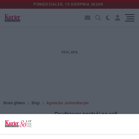
PONIEDZIAŁEK, 10 SIERPNIA 2026R.
REKLAMA
Strona główna
Blogi
Agnieszka Juchno-Marcjan
Grudniowy nastrój na sali
sądowej
21.12.2022 r. 09:43
Nadchodzący koniec roku zawsze zachęca