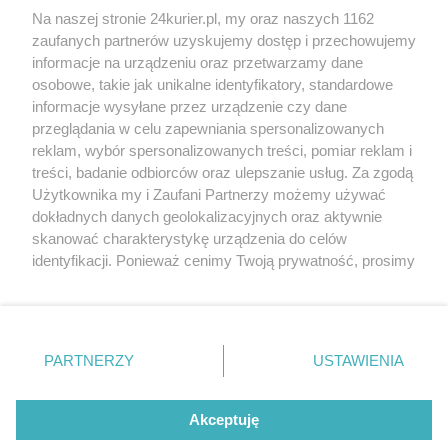
Na naszej stronie 24kurier.pl, my oraz naszych 1162
zaufanych partnerów uzyskujemy dostęp i przechowujemy
REKLAMA
informacje na urządzeniu oraz przetwarzamy dane
osobowe, takie jak unikalne identyfikatory, standardowe
informacje wysyłane przez urządzenie czy dane
przeglądania w celu zapewniania spersonalizowanych
reklam, wybór spersonalizowanych treści, pomiar reklam i
treści, badanie odbiorców oraz ulepszanie usług. Za zgodą
Użytkownika my i Zaufani Partnerzy możemy używać
dokładnych danych geolokalizacyjnych oraz aktywnie
skanować charakterystykę urządzenia do celów
identyfikacji. Ponieważ cenimy Twoją prywatność, prosimy
o zgodę na korzystanie z tych technologii poprzez
kliknięcie „Akceptuję”. Zgoda jest dobrowolna i zawsze
możesz ją zmienić/wycofać klikając przycisk ustawień
prywatności znajdujący się w lewym dolnym rogu strony
PARTNERZY
Copyright © 2022 Kurier Szczeciński sp. z o.o.
USTAWIENIA
. Niektóre rodzaje przetwarzania danych nie wymagają
Wszelkie prawa zastrzeżone
zgody użytkownika, ale masz prawo sprzeciwić się
Kontakt
Nota wydawnicza
Nota prawna
takiemu przetwarzaniu. Preferencje będą miały
Akceptuję
zastosowania tylko na tej witrynie.
Polityka prywatności
Reklama