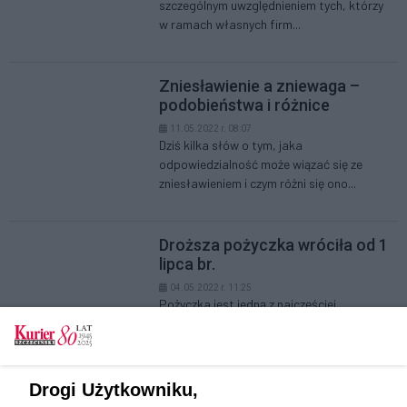
szczególnym uwzględnieniem tych, którzy
w ramach własnych firm...
Zniesławienie a zniewaga –
podobieństwa i różnice
11.05.2022 r. 08:07
Dziś kilka słów o tym, jaka
odpowiedzialność może wiązać się ze
zniesławieniem i czym różni się ono...
Droższa pożyczka wróciła od 1
lipca br.
04.05.2022 r. 11:25
Pożyczka jest jedną z najczęściej
zawieranych umów, a z uwagi na stan
pandemii wzięto ją pod lupę i...
Drogi Użytkowniku,