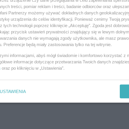
 ustrojem majątkowym jest wspólność ustawowa, która powstaje
 ile małżonkowie nie podpiszą wcześniej...
ych treści, pomiar reklam i treści, badanie odbiorców oraz ulepszan
fani Partnerzy możemy używać dokładnych danych geolokalizacyjn
tykę urządzenia do celów identyfikacji. Ponieważ cenimy Twoją pry
go – czym jest i kto może z niej skorzystać?
z tych technologii poprzez kliknięcie „Akceptuję”. Zgoda jest dobro
ikając przycisk ustawień prywatności znajdujący się w lewym dolny
 kilka słów o sankcji kredytu darmowego, która zdaje się być
etwarzania danych nie wymagają zgody użytkownika, ale masz prawo 
tóre cieszą się ogromnym zainteresowaniem wśród klientów
. Preferencje będą miały zastosowania tylko na tej witrynie.
rii. Czym jest SKD? Sankcja kredytu darmowego...
szymi informacjami, abyś mógł świadomie i komfortowo korzystać z
gółowe informacje dotyczące przetwarzania Twoich danych znajdzi
s
oraz po kliknięciu w „Ustawienia”.
Kontakt
No
USTAWIENIA