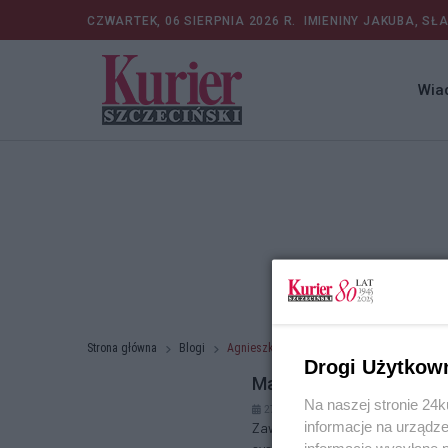
CZWARTEK, 06 SIERPNIA 2026 R.
IMIENINY JAKUBA, SŁ
Wia
Strona główna
Blogi
Agnieszka Juchno-Marcjan
Drogi Użytkow
Majątek osobisty małżon
Na naszej stronie 24
27.08.2025 r. 11:08
informacje na urządze
Zawarcie małżeństwa to nie tylk
informacje wysyłane 