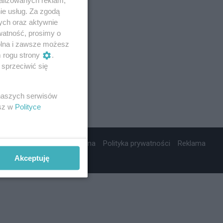
ie usług. Za zgodą
ych oraz aktywnie
watność, prosimy o
wolna i zawsze możesz
m rogu strony
.
sprzeciwić się
 naszych serwisów
esz w
Polityce
ta wydawnicza
Nota prawna
Polityka prywatności
Reklama
Akceptuję