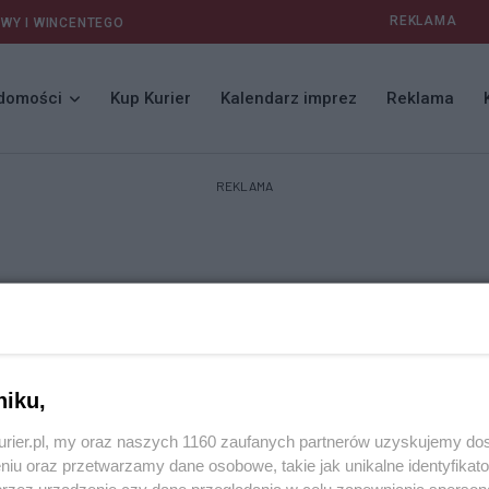
REKLAMA
AWY I WINCENTEGO
domości
Kup Kurier
Kalendarz imprez
Reklama
REKLAMA
niku,
ka – co warto wiedzieć przed i po ślubie?
kurier.pl, my oraz naszych 1160 zaufanych partnerów uzyskujemy do
niu oraz przetwarzamy dane osobowe, takie jak unikalne identyfikat
o decyzja emocjonalna, ale także prawna i finansowa. W polskim
przez urządzenie czy dane przeglądania w celu zapewniania sperson