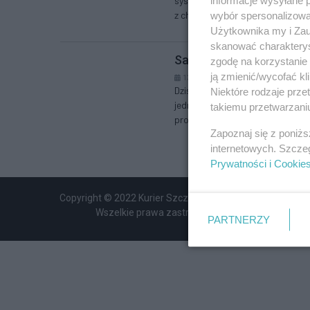
systemie prawnym podstawowym
z chwilą zawarcia małżeństwa – o
wybór spersonalizowan
Użytkownika my i Zau
skanować charakterys
Sankcja kredytu darmowe
zgodę na korzystanie 
ją zmienić/wycofać kl
13.08.2025 r. 20:03
Dziś przygotowałam dla Państwa
Niektóre rodzaje prz
jednym z tematów bankowych, k
takiemu przetwarzaniu
prowadzonej przeze mnie Kancela
Zapoznaj się z poniż
internetowych. Szcze
Prywatności i Cookie
Copyright © 2022 Kurier Szczeciński sp. z o.o.
Wszelkie prawa zastrzeżone
PARTNERZY