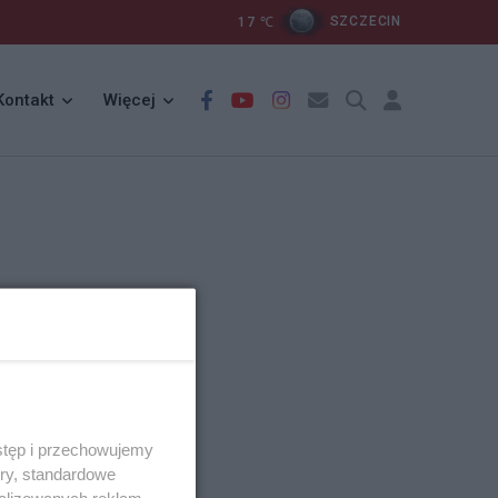
17
℃
SZCZECIN
Kontakt
Więcej
stęp i przechowujemy
ory, standardowe
alizowanych reklam,