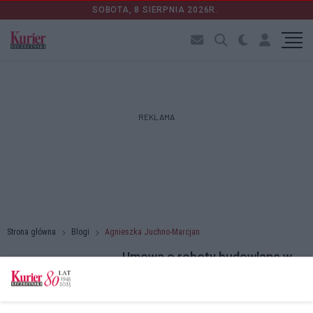
SOBOTA, 8 SIERPNIA 2026R.
REKLAMA
Strona główna
Blogi
Agnieszka Juchno-Marcjan
Umowa o roboty budowlane w
kilku słowach
19.11.2025 r. 12:50
Umowa budowlana może wydawać się