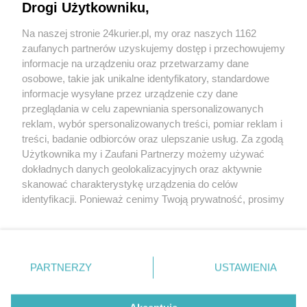
formalnością, jednak w&nbsp;praktyce to
Drogi Użytkowniku,
właśnie ona decyduje...
Na naszej stronie 24kurier.pl, my oraz naszych 1162
zaufanych partnerów uzyskujemy dostęp i przechowujemy
informacje na urządzeniu oraz przetwarzamy dane
Jak sporządzić testament, aby
osobowe, takie jak unikalne identyfikatory, standardowe
uniknąć wypłaty zachowku?
informacje wysyłane przez urządzenie czy dane
05.11.2025 r. 11:09
przeglądania w celu zapewniania spersonalizowanych
Zapewne nie ujdzie uwadze moich wiernych
reklam, wybór spersonalizowanych treści, pomiar reklam i
Czytelników, że listopad już od wielu lat
treści, badanie odbiorców oraz ulepszanie usług. Za zgodą
bywa miesiącem, w...
Użytkownika my i Zaufani Partnerzy możemy używać
dokładnych danych geolokalizacyjnych oraz aktywnie
skanować charakterystykę urządzenia do celów
identyfikacji. Ponieważ cenimy Twoją prywatność, prosimy
o zgodę na korzystanie z tych technologii poprzez
kliknięcie „Akceptuję”. Zgoda jest dobrowolna i zawsze
możesz ją zmienić/wycofać klikając przycisk ustawień
prywatności znajdujący się w lewym dolnym rogu strony
PARTNERZY
Copyright © 2022 Kurier Szczeciński sp. z o.o.
USTAWIENIA
. Niektóre rodzaje przetwarzania danych nie wymagają
Wszelkie prawa zastrzeżone
zgody użytkownika, ale masz prawo sprzeciwić się
Kontakt
Nota wydawnicza
Nota prawna
takiemu przetwarzaniu. Preferencje będą miały