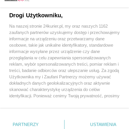
Email
Drogi Użytkowniku,
Na naszej stronie 24kurier.pl, my oraz naszych 1162
Hasło
zaufanych partnerów uzyskujemy dostęp i przechowujemy
informacje na urządzeniu oraz przetwarzamy dane
osobowe, takie jak unikalne identyfikatory, standardowe
informacje wysyłane przez urządzenie czy dane
Zapamiętać?
przeglądania w celu zapewniania spersonalizowanych
reklam, wybór spersonalizowanych treści, pomiar reklam i
Zaloguj
treści, badanie odbiorców oraz ulepszanie usług. Za zgodą
Użytkownika my i Zaufani Partnerzy możemy używać
Zapomniałem hasła
dokładnych danych geolokalizacyjnych oraz aktywnie
skanować charakterystykę urządzenia do celów
identyfikacji. Ponieważ cenimy Twoją prywatność, prosimy
o zgodę na korzystanie z tych technologii poprzez
kliknięcie „Akceptuję”. Zgoda jest dobrowolna i zawsze
możesz ją zmienić/wycofać klikając przycisk ustawień
prywatności znajdujący się w lewym dolnym rogu strony
PARTNERZY
Copyright © 2022 Kurier Szczeciński sp. z o.o.
USTAWIENIA
. Niektóre rodzaje przetwarzania danych nie wymagają