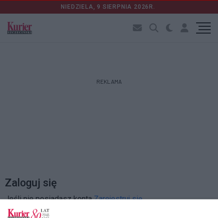
NIEDZIELA, 9 SIERPNIA 2026R.
REKLAMA
Zaloguj się
Jeśli nie posiadasz konta
Zarejestruj się