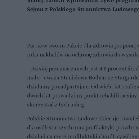
mamy zamiar wprowadzić żywe programy 
Sejmu z Polskiego Stronnictwa Ludowego 
Partia w swoim Pakcie dla Zdrowia proponuj
roku nakładów na ochronę zdrowia do wysokoś
- Dzisiaj przeznaczanych jest 4,8 procent śr
mało - uważa Stanisława Bodnar ze Stargardu,
działamy ponadpartyjnie. Od wielu lat reali
dwóch lat prowadzimy punkt rehabilitacyjny.
skorzystać z tych usług.
Polskie Stronnictwo Ludowe obiecuje równi
dla osób starszych oraz profilaktyki prozdro
działań na rzecz profilaktyki chorób cywiliza