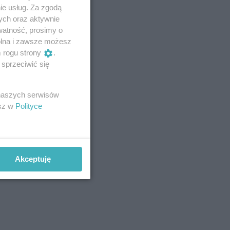
ie usług. Za zgodą
ych oraz aktywnie
watność, prosimy o
wolna i zawsze możesz
m rogu strony
.
sprzeciwić się
 naszych serwisów
esz w
Polityce
Akceptuję