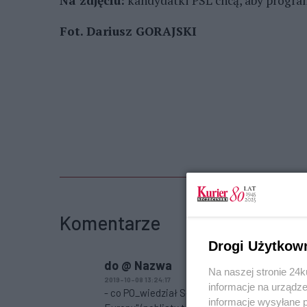
Na zdjęciu:
kandydatki PSL chcą, aby progra
Fot. Dariusz GORAJSKI
Komentarze
Drogi Użytkow
do @ Nazwa
Na naszej stronie 24
2019-10-08 13:24:17
informacje na urządze
- co PO_wiedział Sławek to daje minusowe 
informacje wysyłane 