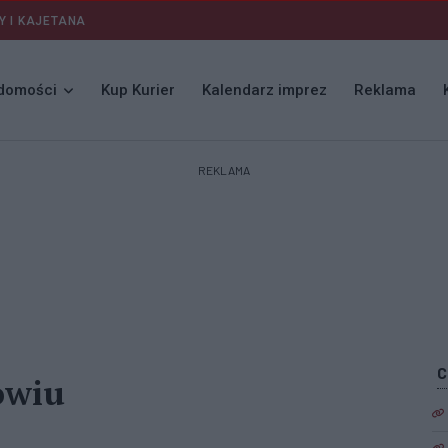
Y I KAJETANA
domości
Kup Kurier
Kalendarz imprez
Reklama
REKLAMA
owiu