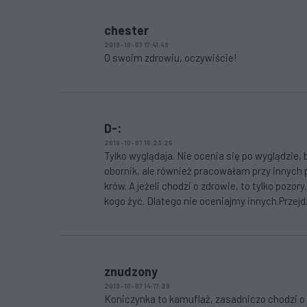
chester
2019-10-07 17:41:49
O swoim zdrowiu, oczywiście!
D-:
2019-10-07 16:23:25
Tylko wyglądaja. Nie ocenia się po wyglądzie
obornik, ale również pracowałam przy innych
krów. A jeżeli chodzi o zdrowie, to tylko poz
kogo żyć. Dlatego nie oceniajmy innych.Przej
znudzony
2019-10-07 14:17:29
Koniczynka to kamuflaż, zasadniczo chodzi o 