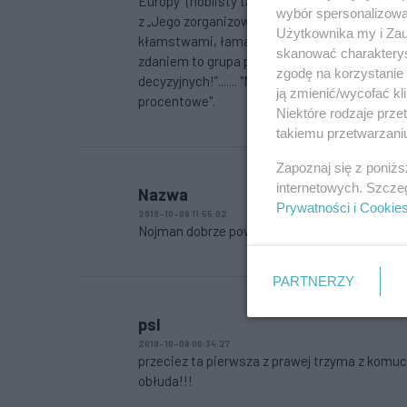
Europy" (noblisty także) „Nie mogę sobie wyobr
wybór spersonalizowan
z „Jego zorganizowania" nie mieli miejsca w 
Użytkownika my i Zau
kłamstwami, łamaniem prawa” „Tematy moralne
skanować charakterys
zdaniem to grupa praktykujących NIEWIERZĄC
zgodę na korzystanie 
decyzyjnych!”....... "Mądrzec nie może sobie w
ją zmienić/wycofać kl
procentowe".
Niektóre rodzaje prz
takiemu przetwarzaniu
Zapoznaj się z poniż
internetowych. Szcze
Nazwa
Prywatności i Cookie
2019-10-08 11:55:02
Nojman dobrze powiedział o (z)PSL. Tyle w te
PARTNERZY
psl
2019-10-08 06:34:27
przeciez ta pierwsza z prawej trzyma z komuch
obłuda!!!