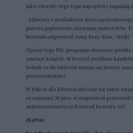
jakie choroby tego typu najczęściej zapadają P
- Mówimy o profilaktyce dotyczącej zdrowego 
palenia papierosów, używania narkotyków. To 
brzmiała odpowiedź Anny Kusy-Kłos, "trójki" 
Oprócz tego PSL proponuje darmowe posiłki w
zamiast książek. W kwestii posiłków kandyda
Jednak co do tabletów muszą się jeszcze zast
pierwszoklasiści .
W Pakcie dla Zdrowia obiecuje się także zwię
co najmniej 30 proc. wynagrodzeń pracownik
najnowocześniejszych metod leczenia. ©℗
(KaNa)