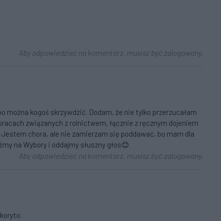
Aby odpowiedzieć na komentarz, musisz być zalogowany.
, bo można kogoś skrzywdzić. Dodam, że nie tylko przerzucałam
 pracach związanych z rolnictwem, łącznie z ręcznym dojeniem
ory. Jestem chora, ale nie zamierzam się poddawać, bo mam dla
dźmy na Wybory i oddajmy słuszny głos😊.
Aby odpowiedzieć na komentarz, musisz być zalogowany.
koryto.