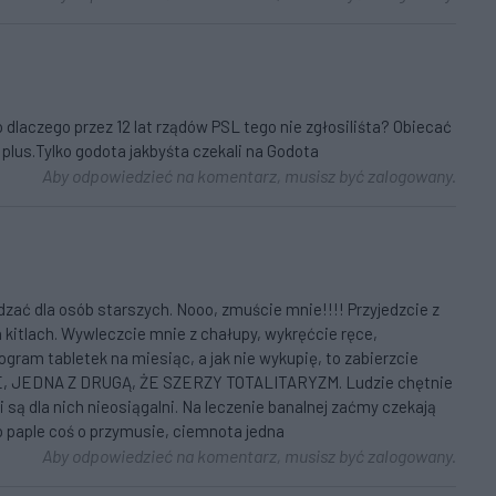
laczego przez 12 lat rządów PSL tego nie zgłosiliśta? Obiecać
plus.Tylko godota jakbyśta czekali na Godota
Aby odpowiedzieć na komentarz, musisz być zalogowany.
ać dla osób starszych. Nooo, zmuście mnie!!!! Przyjedzcie z
h kitlach. Wywleczcie mnie z chałupy, wykręćcie ręce,
gram tabletek na miesiąc, a jak nie wykupię, to zabierzcie
WIE, JEDNA Z DRUGĄ, ŻE SZERZY TOTALITARYZM. Ludzie chętnie
ci są dla nich nieosiągalni. Na leczenie banalnej zaćmy czekają
to paple coś o przymusie, ciemnota jedna
Aby odpowiedzieć na komentarz, musisz być zalogowany.