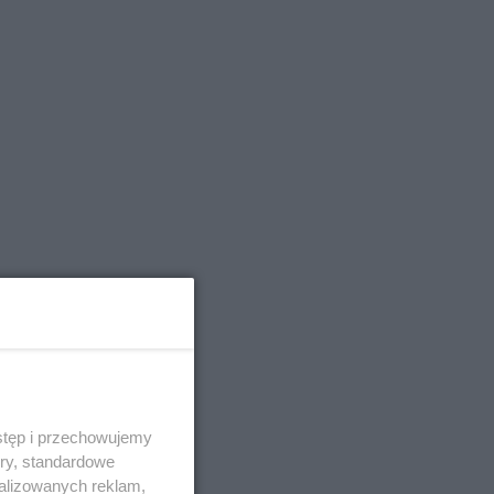
stęp i przechowujemy
ory, standardowe
alizowanych reklam,