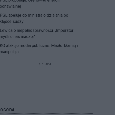
PSL proponuje. Ofensywa energii
odnawialnej
PSL apeluje do ministra o działania po
klęsce suszy
Lewica o niepełnosprawności. „Imperator
myśli o nas inaczej"
KO atakuje media publiczne. Misiło: kłamią i
manipulują
REKLAMA
POGODA