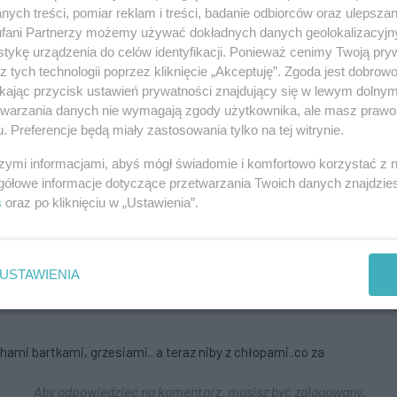
azić by tak zdolny polityk jak Kosiniak-Kamysz, jak i ludzie wsi
ych treści, pomiar reklam i treści, badanie odbiorców oraz ulepszan
parlamencie” „Do czego doprowadził ten K… manipulacją,
fani Partnerzy możemy używać dokładnych danych geolokalizacyjn
 tu głoszone tylko przysłaniają tą perfidną grę. Moim
tykę urządzenia do celów identyfikacji. Ponieważ cenimy Twoją pry
YCH!” „Odsuńcie tych niebezpiecznych ludzi od możliwości
z tych technologii poprzez kliknięcie „Akceptuję”. Zgoda jest dobro
yobraźić i PO_kemony mają "osikowy kołek" w du..e, a PSL "punkty
ikając przycisk ustawień prywatności znajdujący się w lewym dolny
etwarzania danych nie wymagają zgody użytkownika, ale masz prawo 
Aby odpowiedzieć na komentarz, musisz być zalogowany.
. Preferencje będą miały zastosowania tylko na tej witrynie.
szymi informacjami, abyś mógł świadomie i komfortowo korzystać z
gółowe informacje dotyczące przetwarzania Twoich danych znajdzi
s
oraz po kliknięciu w „Ustawienia”.
macie.
Aby odpowiedzieć na komentarz, musisz być zalogowany.
USTAWIENIA
ami bartkami, grzesiami.. a teraz niby z chłopami..co za
Aby odpowiedzieć na komentarz, musisz być zalogowany.