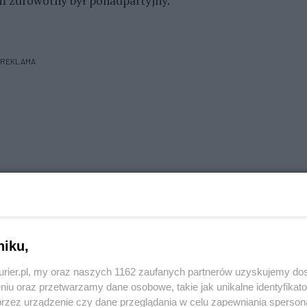
m zdrowotny był ponadpartyjny.
REKLAMA
niku,
kurier.pl, my oraz naszych 1162 zaufanych partnerów uzyskujemy do
niu oraz przetwarzamy dane osobowe, takie jak unikalne identyfikat
"punkty procentowe" PO_kemonom, ważne są słowa "Mądrca
przez urządzenie czy dane przeglądania w celu zapewniania sperson