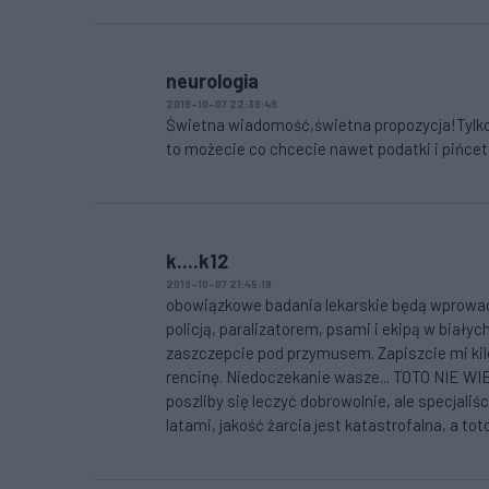
neurologia
2019-10-07 22:39:49
Świetna wiadomość,świetna propozycja!Tylko d
to możecie co chcecie nawet podatki i pińcet 
k....k12
2019-10-07 21:45:19
obowiązkowe badania lekarskie będą wprowadz
policją, paralizatorem, psami i ekipą w białyc
zaszczepcie pod przymusem. Zapiszcie mi kilo
rencinę. Niedoczekanie wasze... TOTO NIE 
poszliby się leczyć dobrowolnie, ale specjaliś
latami, jakość żarcia jest katastrofalna, a to