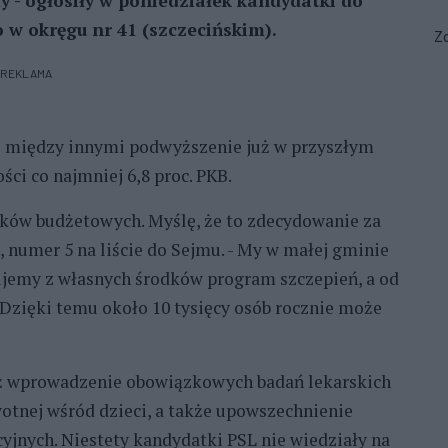
- ogłosiły w poniedziałek kandydatki do
w okręgu nr 41 (szczecińskim).
Zo
REKLAMA
e między innymi podwyższenie już w przyszłym
ci co najmniej 6,8 proc. PKB.
odków budżetowych. Myślę, że to zdecydowanie za
 numer 5 na liście do Sejmu. - My w małej gminie
zujemy z własnych środków program szczepień, a od
 Dzięki temu około 10 tysięcy osób rocznie może
eż wprowadzenie obowiązkowych badań lekarskich
wotnej wśród dzieci, a także upowszechnienie
cyjnych. Niestety kandydatki PSL nie wiedziały na