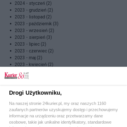
2024 - styczeń (2)
2023 - grudzień (2)
2023 - listopad (2)
2023 - październik (3)
2023 - wrzesień (2)
2023 - sierpień (3)
2023 - lipiec (2)
2023 - czerwiec (2)
2023 - maj (2)
2023 - kwiecień (2)
2023 - marzec (2)
2023 - luty (3)
2023 - styczeń (2)
2022 - grudzień (2)
Drogi Użytkowniku,
2022 - listopad (2)
Na naszej stronie 24kurier.pl, my oraz naszych 1160
2022 - październik (2)
zaufanych partnerów uzyskujemy dostęp i przechowujemy
2022 - wrzesień (2)
informacje na urządzeniu oraz przetwarzamy dane
2022 - sierpień (3)
osobowe, takie jak unikalne identyfikatory, standardowe
2022 - lipiec (2)