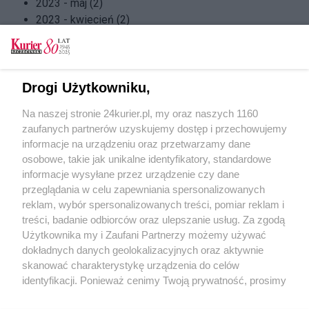
2023 - maj (2)
2023 - kwiecień (2)
2023 - marzec (2)
2023 - luty (3)
2023 - styczeń (2)
2022 - grudzień (2)
Drogi Użytkowniku,
2022 - listopad (2)
Na naszej stronie 24kurier.pl, my oraz naszych 1160
2022 - październik (2)
zaufanych partnerów uzyskujemy dostęp i przechowujemy
2022 - wrzesień (2)
informacje na urządzeniu oraz przetwarzamy dane
2022 - sierpień (3)
osobowe, takie jak unikalne identyfikatory, standardowe
2022 - lipiec (2)
informacje wysyłane przez urządzenie czy dane
2022 - czerwiec (2)
przeglądania w celu zapewniania spersonalizowanych
2022 - maj (3)
reklam, wybór spersonalizowanych treści, pomiar reklam i
2022 - kwiecień (2)
treści, badanie odbiorców oraz ulepszanie usług. Za zgodą
2022 - marzec (3)
Użytkownika my i Zaufani Partnerzy możemy używać
dokładnych danych geolokalizacyjnych oraz aktywnie
skanować charakterystykę urządzenia do celów
identyfikacji. Ponieważ cenimy Twoją prywatność, prosimy
o zgodę na korzystanie z tych technologii poprzez