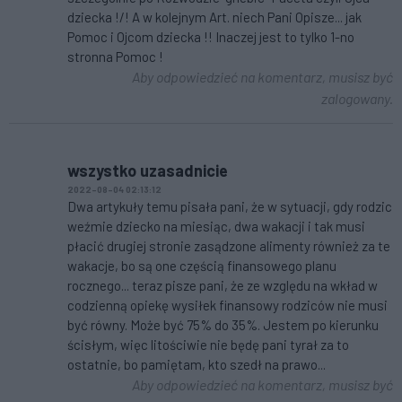
dziecka !/! A w kolejnym Art. niech Pani Opisze... jak
Pomoc i Ojcom dziecka !! Inaczej jest to tylko 1-no
stronna Pomoc !
Aby odpowiedzieć na komentarz, musisz być
zalogowany.
wszystko uzasadnicie
2022-08-04 02:13:12
Dwa artykuły temu pisała pani, że w sytuacji, gdy rodzic
weźmie dziecko na miesiąc, dwa wakacji i tak musi
płacić drugiej stronie zasądzone alimenty również za te
wakacje, bo są one częścią finansowego planu
rocznego... teraz pisze pani, że ze względu na wkład w
codzienną opiekę wysiłek finansowy rodziców nie musi
być równy. Może być 75% do 35%. Jestem po kierunku
ścisłym, więc litościwie nie będę pani tyrał za to
ostatnie, bo pamiętam, kto szedł na prawo...
Aby odpowiedzieć na komentarz, musisz być