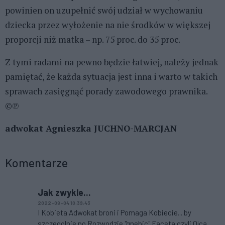
powinien on uzupełnić swój udział w wychowaniu
dziecka przez wyłożenie na nie środków w większej
proporcji niż matka – np. 75 proc. do 35 proc.
Z tymi radami na pewno będzie łatwiej, należy jednak
pamiętać, że każda sytuacja jest inna i warto w takich
sprawach zasięgnąć porady zawodowego prawnika.
©℗
adwokat Agnieszka JUCHNO-MARCJAN
Komentarze
Jak zwykle...
2022-08-04 10:39:43
I Kobieta Adwokat broni i Pomaga Kobiecie... by
szczegolnie po Rozwodzie "gnebic" Faceta czyli Ojca