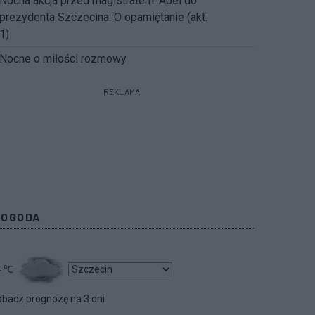
Nocna akcja przed magistratem. Apel do
prezydenta Szczecina: O opamiętanie (akt.
1)
Nocne o miłości rozmowy
REKLAMA
POGODA
4
℃
bacz prognozę na 3 dni