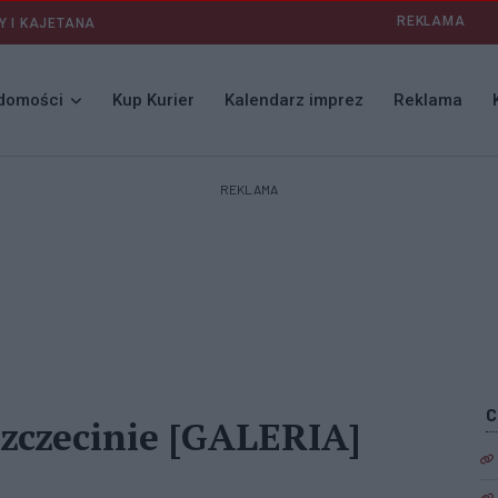
REKLAMA
Y I KAJETANA
domości
Kup Kurier
Kalendarz imprez
Reklama
REKLAMA
czecinie [GALERIA]