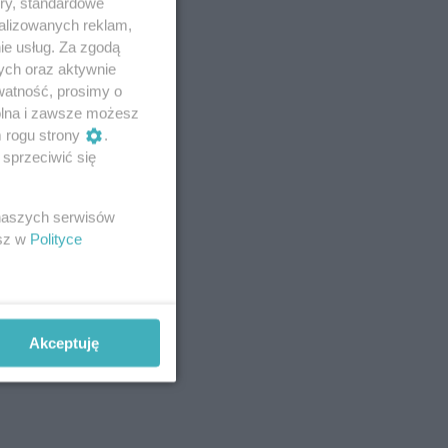
ory, standardowe
alizowanych reklam,
ie usług. Za zgodą
ych oraz aktywnie
watność, prosimy o
wolna i zawsze możesz
m rogu strony
.
sprzeciwić się
 naszych serwisów
esz w
Polityce
Akceptuję