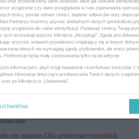
niu oraz przetwarzamy dane osobowe, takie jak unikalne identyfikat
ejść do Morskiego Centrum Nauki, ale trzeba było
przez urządzenie czy dane przeglądania w celu zapewniania sperson
ych treści, pomiar reklam i treści, badanie odbiorców oraz ulepszan
eów uczestniczymy nie po raz pierwszy. Sądzimy, że
fani Partnerzy możemy używać dokładnych danych geolokalizacyjn
ina i Tomasz, którzy też wybrali się na wieczorną
tykę urządzenia do celów identyfikacji. Ponieważ cenimy Twoją pry
przerwie pandemicznej naprawdę fajnie wyjść z domu
z tych technologii poprzez kliknięcie „Akceptuję”. Zgoda jest dobro
ikając przycisk ustawień prywatności znajdujący się w lewym dolny
.
etwarzania danych nie wymagają zgody użytkownika, ale masz prawo 
. Preferencje będą miały zastosowania tylko na tej witrynie.
m, inni wyruszyli spontanicznie.
szymi informacjami, abyś mógł świadomie i komfortowo korzystać z
e jest Noc Muzeów, zdecydowaliśmy, że wychodzimy i
gółowe informacje dotyczące przetwarzania Twoich danych znajdzi
piero zaczynamy, na razie obejrzeliśmy wystawę
s
oraz po kliknięciu w „Ustawienia”.
hrobrego, zrobiła na nas wrażenie. Wybieramy się
o na wystawę biżuterii. Pójdziemy też w miejsca,
zwiedzania Szczecina, bo to jest magiczne miejsce.
USTAWIENIA
Szczecinie:
jska-noc-muzeow/1561-zestawienie-wszystkich-