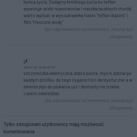
końca życia. Dodajmy krótkiego życia bo teflon
wywołuje wiele nowotworów i nieodwracalnych chorób.
warto wpisać w wyszukiwarkę hasło "teflon dupont" i
film "mroczne wody"
Aby odpowiedzieć na komentarz, musisz być
zalogowany.
;/
2022-12-15 08:27:07
szczoteczka elektryczna,dobra pasta, mycie zębów po
kazdym posilku, do tego irygator/nici dentystyczne a w
terenie plyn do plukania ust i dentysty nie trzeba
czesto odwiedzac
Aby odpowiedzieć na komentarz, musisz być
zalogowany.
Tylko zalogowani użytkownicy mają możliwość
komentowania