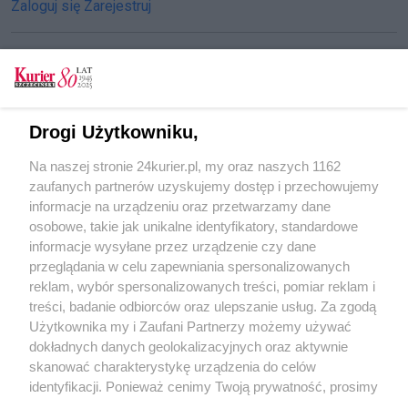
Zaloguj się
Zarejestruj
CZYTAJ TAKŻE
Drogi Użytkowniku,
Piłka nożna. Japoński skrzydłowy w Świcie
Na naszej stronie 24kurier.pl, my oraz naszych 1162
Futsal. Kolumbia nie dla Polski
zaufanych partnerów uzyskujemy dostęp i przechowujemy
Jiu-Jitsu. Worek medali polskich „parterowców”
informacje na urządzeniu oraz przetwarzamy dane
osobowe, takie jak unikalne identyfikatory, standardowe
POGODA
informacje wysyłane przez urządzenie czy dane
przeglądania w celu zapewniania spersonalizowanych
reklam, wybór spersonalizowanych treści, pomiar reklam i
treści, badanie odbiorców oraz ulepszanie usług. Za zgodą
16
℃
Użytkownika my i Zaufani Partnerzy możemy używać
dokładnych danych geolokalizacyjnych oraz aktywnie
Zobacz prognozę na 3 dni
skanować charakterystykę urządzenia do celów
identyfikacji. Ponieważ cenimy Twoją prywatność, prosimy
o zgodę na korzystanie z tych technologii poprzez