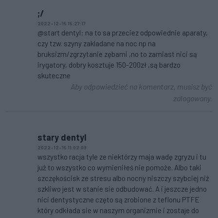
;/
2022-12-15 15:27:17
@start dentyl: na to sa przeciez odpowiednie aparaty,
czy tzw. szyny zakladane na noc np na
bruksizm/zgrzytanie zębami ,no to zamiast nici są
irygatory, dobry kosztuje 150-200zł ,są bardzo
skuteczne
Aby odpowiedzieć na komentarz, musisz być
zalogowany.
stary dentyl
2022-12-15 11:02:09
wszystko racja tyle ze niektórzy maja wadę zgryzu i tu
już to wszystko co wymieniłeś nie pomoże. Albo taki
szczękościsk ze stresu albo nocny niszczy szybciej niż
szkliwo jest w stanie sie odbudować. A i jeszcze jedno
nici dentystyczne częto są zrobione z teflonu PTFE
który odkłada sie w naszym organizmie i zostaje do