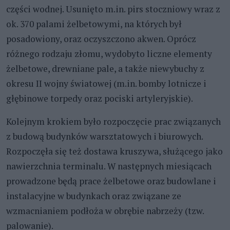
części wodnej. Usunięto m.in. pirs stoczniowy wraz z
ok. 370 palami żelbetowymi, na których był
posadowiony, oraz oczyszczono akwen. Oprócz
różnego rodzaju złomu, wydobyto liczne elementy
żelbetowe, drewniane pale, a także niewybuchy z
okresu II wojny światowej (m.in. bomby lotnicze i
głębinowe torpedy oraz pociski artyleryjskie).
Kolejnym krokiem było rozpoczęcie prac związanych
z budową budynków warsztatowych i biurowych.
Rozpoczęła się też dostawa kruszywa, służącego jako
nawierzchnia terminalu. W następnych miesiącach
prowadzone będą prace żelbetowe oraz budowlane i
instalacyjne w budynkach oraz związane ze
wzmacnianiem podłoża w obrębie nabrzeży (tzw.
palowanie).