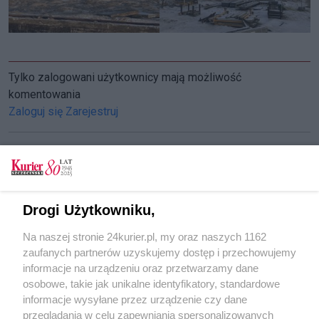
Tylko zalogowani użytkownicy mają możliwość
komentowania
Zaloguj się
Zarejestruj
CZYTAJ TAKŻE
Drogi Użytkowniku,
Sweco inżynierem kontraktu
Na naszej stronie 24kurier.pl, my oraz naszych 1162
PORR zbuduje część hydrotechniczną
zaufanych partnerów uzyskujemy dostęp i przechowujemy
Duże zainteresowanie przetargiem
informacje na urządzeniu oraz przetwarzamy dane
osobowe, takie jak unikalne identyfikatory, standardowe
POGODA
informacje wysyłane przez urządzenie czy dane
przeglądania w celu zapewniania spersonalizowanych