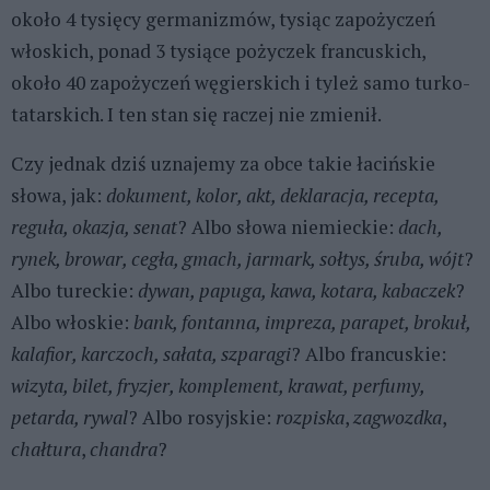
około 4 tysięcy germanizmów, tysiąc zapożyczeń
włoskich, ponad 3 tysiące pożyczek francuskich,
około 40 zapożyczeń węgierskich i tyleż samo turko-
tatarskich. I ten stan się raczej nie zmienił.
Czy jednak dziś uznajemy za obce takie łacińskie
słowa, jak:
dokument, kolor, akt, deklaracja, recepta,
reguła, okazja, senat
? Albo słowa niemieckie:
dach,
rynek, browar, cegła, gmach, jarmark, sołtys, śruba, wójt
?
Albo tureckie:
dywan, papuga, kawa, kotara, kabaczek
?
Albo włoskie:
bank, fontanna, impreza, parapet, brokuł,
kalafior, karczoch, sałata, szparagi
? Albo francuskie:
wizyta, bilet, fryzjer, komplement, krawat, perfumy,
petarda, rywal
? Albo rosyjskie:
rozpiska
,
zagwozdka
,
chałtura
,
chandra
?