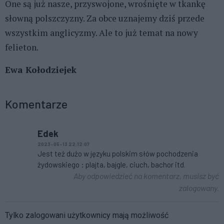
One są już nasze, przyswojone, wrośnięte w tkankę
słowną polszczyzny. Za obce uznajemy dziś przede
wszystkim anglicyzmy. Ale to już temat na nowy
felieton.
Ewa Kołodziejek
Komentarze
Edek
2023-05-13 22:12:07
Jest też dużo w języku polskim słów pochodzenia
żydowskiego : plajta, bajgle, ciuch, bachor itd.
Aby odpowiedzieć na komentarz, musisz być
zalogowany.
Tylko zalogowani użytkownicy mają możliwość