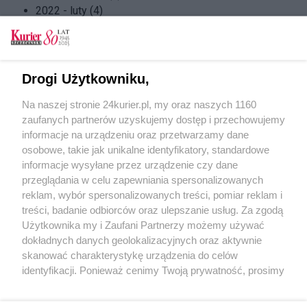
2022 - luty (4)
2022 - styczeń (4)
2021 - grudzień (5)
2021 - listopad (4)
2021 - październik (5)
Drogi Użytkowniku,
2021 - wrzesień (4)
Na naszej stronie 24kurier.pl, my oraz naszych 1160
2021 - sierpień (4)
zaufanych partnerów uzyskujemy dostęp i przechowujemy
2021 - lipiec (5)
informacje na urządzeniu oraz przetwarzamy dane
2021 - czerwiec (4)
osobowe, takie jak unikalne identyfikatory, standardowe
2021 - maj (4)
informacje wysyłane przez urządzenie czy dane
2021 - kwiecień (5)
przeglądania w celu zapewniania spersonalizowanych
2021 - marzec (4)
reklam, wybór spersonalizowanych treści, pomiar reklam i
2021 - luty (4)
treści, badanie odbiorców oraz ulepszanie usług. Za zgodą
2021 - styczeń (4)
Użytkownika my i Zaufani Partnerzy możemy używać
dokładnych danych geolokalizacyjnych oraz aktywnie
skanować charakterystykę urządzenia do celów
identyfikacji. Ponieważ cenimy Twoją prywatność, prosimy
o zgodę na korzystanie z tych technologii poprzez
kliknięcie „Akceptuję”. Zgoda jest dobrowolna i zawsze