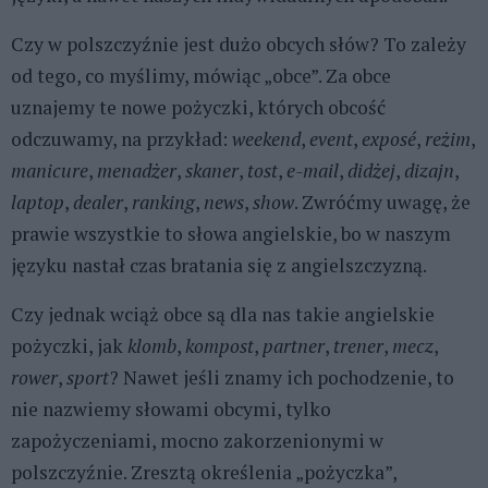
Czy w polszczyźnie jest dużo obcych słów? To zależy
od tego, co myślimy, mówiąc „obce”. Za obce
uznajemy te nowe pożyczki, których obcość
odczuwamy, na przykład:
weekend
,
event
,
exposé
,
reżim
,
manicure
,
menadżer
,
skaner
,
tost
,
e-mail
,
didżej
,
dizajn
,
laptop
,
dealer
,
ranking
,
news
,
show
. Zwróćmy uwagę, że
prawie wszystkie to słowa angielskie, bo w naszym
języku nastał czas bratania się z angielszczyzną.
Czy jednak wciąż obce są dla nas takie angielskie
pożyczki, jak
klomb
,
kompost
,
partner
,
trener
,
mecz
,
rower
,
sport
? Nawet jeśli znamy ich pochodzenie, to
nie nazwiemy słowami obcymi, tylko
zapożyczeniami, mocno zakorzenionymi w
polszczyźnie. Zresztą określenia „pożyczka”,