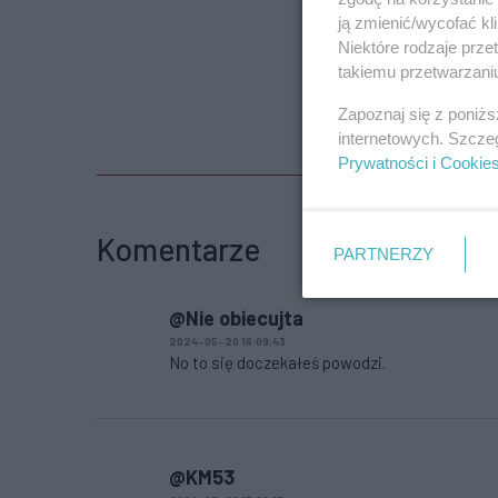
ją zmienić/wycofać kl
Niektóre rodzaje prz
takiemu przetwarzaniu
Zapoznaj się z poniż
internetowych. Szcze
Prywatności i Cookie
Komentarze
PARTNERZY
@Nie obiecujta
2024-05-20 16:09:43
No to się doczekałeś powodzi.
@KM53