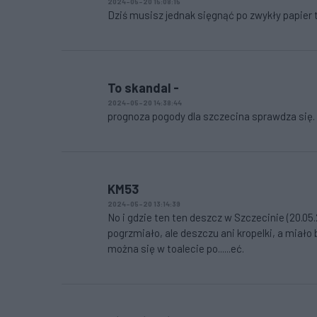
2024-05-20 15:08:15
Dziś musisz jednak sięgnąć po zwykły papier 
To skandal -
2024-05-20 14:38:44
prognoza pogody dla szczecina sprawdza się. 
KM53
2024-05-20 13:14:39
No i gdzie ten ten deszcz w Szczecinie (20.05
pogrzmiało, ale deszczu ani kropelki, a mia
można się w toalecie po......eć.