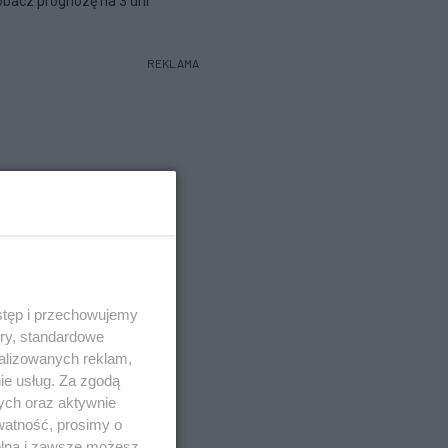
bacz prognozę na 3 dni
REKLAMA
stęp i przechowujemy
ory, standardowe
alizowanych reklam,
ie usług. Za zgodą
ych oraz aktywnie
watność, prosimy o
wolna i zawsze możesz