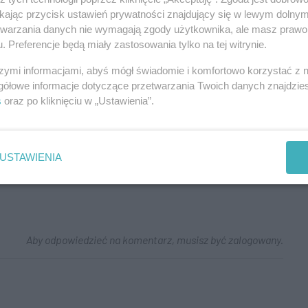
ikając przycisk ustawień prywatności znajdujący się w lewym dolny
etwarzania danych nie wymagają zgody użytkownika, ale masz prawo 
. Preferencje będą miały zastosowania tylko na tej witrynie.
szymi informacjami, abyś mógł świadomie i komfortowo korzystać z
gółowe informacje dotyczące przetwarzania Twoich danych znajdzi
s
oraz po kliknięciu w „Ustawienia”.
USTAWIENIA
Aby odpowiedzieć na komentarz, musisz być zalogowany.