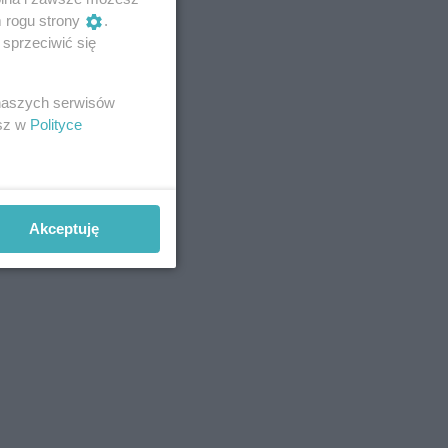
m rogu strony
.
sprzeciwić się
 naszych serwisów
esz w
Polityce
Akceptuję