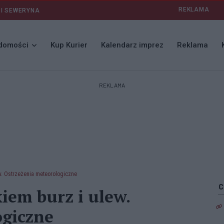
REKLAMA
 I SEWERYNA
domości
Kup Kurier
Kalendarz imprez
Reklama
REKLAMA
w. Ostrzeżenia meteorologiczne
iem burz i ulew.
ogiczne