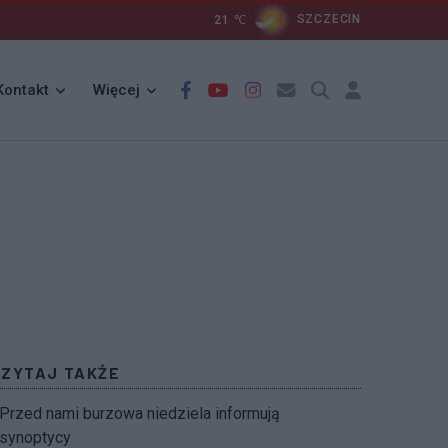
21
℃
SZCZECIN
Kontakt
Więcej
CZYTAJ TAKŻE
Przed nami burzowa niedziela informują
synoptycy