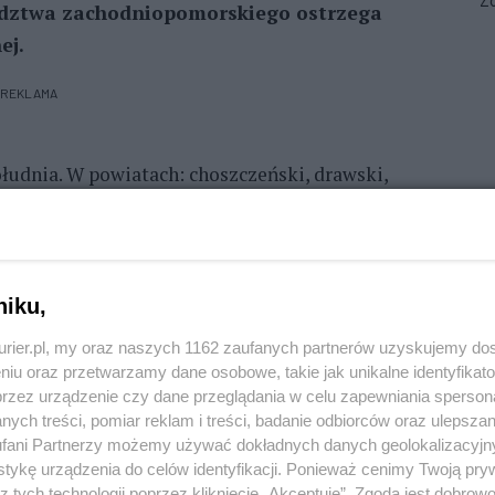
Zo
ództwa zachodniopomorskiego ostrzega
ej.
REKLAMA
łudnia. W powiatach: choszczeński, drawski,
policki, pyrzycki, stargardzki, Szczecin, szczecinecki
 doby. Prognozowane są tu także bardzo silne
wy wiatru do 70 km/h.
niku,
zeba liczyć się do godz. 21. Tu prognoza mówi także
kurier.pl, my oraz naszych 1162 zaufanych partnerów uzyskujemy do
 mm do 35 mm) oraz porywami wiatru do 70 km/h.
niu oraz przetwarzamy dane osobowe, takie jak unikalne identyfikat
przez urządzenie czy dane przeglądania w celu zapewniania sperson
ych treści, pomiar reklam i treści, badanie odbiorców oraz ulepszan
fani Partnerzy możemy używać dokładnych danych geolokalizacyjn
tykę urządzenia do celów identyfikacji. Ponieważ cenimy Twoją pry
REKLAMA
z tych technologii poprzez kliknięcie „Akceptuję”. Zgoda jest dobro