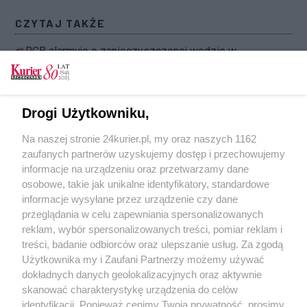
CZYTAJ TAKŻE
RCB alarmuje o zanieczyszczonej wodzie w
Odrze
Ostrzeżenie przed upałem. W weekend w
regionie temperatura maksymalna w dzień może
Drogi Użytkowniku,
dojść do 36°C
Na naszej stronie 24kurier.pl, my oraz naszych 1162
Ostrzeżenie przed porywistym wiatrem nad
zaufanych partnerów uzyskujemy dostęp i przechowujemy
morzem
informacje na urządzeniu oraz przetwarzamy dane
osobowe, takie jak unikalne identyfikatory, standardowe
POGODA
informacje wysyłane przez urządzenie czy dane
przeglądania w celu zapewniania spersonalizowanych
reklam, wybór spersonalizowanych treści, pomiar reklam i
treści, badanie odbiorców oraz ulepszanie usług. Za zgodą
22
℃
Użytkownika my i Zaufani Partnerzy możemy używać
dokładnych danych geolokalizacyjnych oraz aktywnie
Zobacz prognozę na 3 dni
skanować charakterystykę urządzenia do celów
identyfikacji. Ponieważ cenimy Twoją prywatność, prosimy