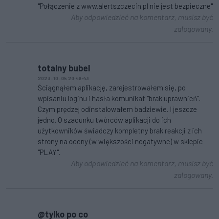
"Połączenie z www.alertszczecin.pl nie jest bezpieczne"
Aby odpowiedzieć na komentarz, musisz być
zalogowany.
totalny bubel
2023-10-05 20:49:43
Ściągnąłem aplikację, zarejestrowałem się, po
wpisaniu loginu i hasła komunikat "brak uprawnień".
Czym prędzej odinstalowałem badziewie. I jeszcze
jedno. O szacunku twórców aplikacji do ich
użytkowników świadczy kompletny brak reakcji z ich
strony na oceny (w większości negatywne) w sklepie
"PLAY".
Aby odpowiedzieć na komentarz, musisz być
zalogowany.
@tylko po co