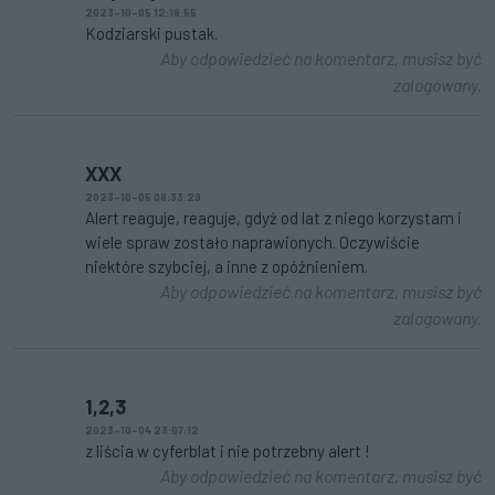
2023-10-05 12:18:55
Kodziarski pustak.
Aby odpowiedzieć na komentarz, musisz być
zalogowany.
XXX
2023-10-05 08:33:29
Alert reaguje, reaguje, gdyż od lat z niego korzystam i
wiele spraw zostało naprawionych. Oczywiście
niektóre szybciej, a inne z opóźnieniem.
Aby odpowiedzieć na komentarz, musisz być
zalogowany.
1,2,3
2023-10-04 23:07:12
z liścia w cyferblat i nie potrzebny alert !
Aby odpowiedzieć na komentarz, musisz być