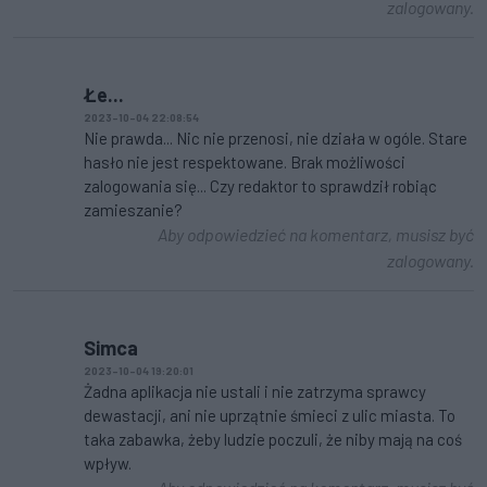
zalogowany.
Łe...
2023-10-04 22:08:54
Nie prawda... Nic nie przenosi, nie działa w ogóle. Stare
hasło nie jest respektowane. Brak możliwości
zalogowania się... Czy redaktor to sprawdził robiąc
zamieszanie?
Aby odpowiedzieć na komentarz, musisz być
zalogowany.
Simca
2023-10-04 19:20:01
Żadna aplikacja nie ustali i nie zatrzyma sprawcy
dewastacji, ani nie uprzątnie śmieci z ulic miasta. To
taka zabawka, żeby ludzie poczuli, że niby mają na coś
wpływ.