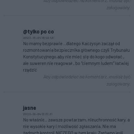
Aby odpowiedzieć na komentarz, musisz być
zalogowany.
@tylko po co
2023-10-04 18:46:46
No mamy bezprawie ...dlatego Kaczysyn zaczął od
rozmontowania bezpiecznika głównego czyli Trybunału
Konstytucyjnego,aby nie mieć się do kogo odwołać ,
ale suweren nie reagował , bo "ciemnym ludem" łatwiej
rządzić
Aby odpowiedzieć na komentarz, musisz być
zalogowany.
jasne
2023-10-04 17:37:31
No właśnie... zawsze powtarzam, nieuchronność kary, a
nie wysokie kary i możliwość zgłaszania. Nie ma
żadnych kontroli NICZEGO w tym kraju. Zarówno jeśli