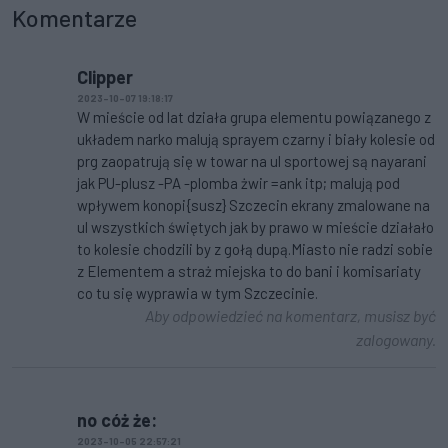
Komentarze
Clipper
2023-10-07 19:18:17
W mieście od lat działa grupa elementu powiązanego z
układem narko malują sprayem czarny i biały kolesie od
prg zaopatrują się w towar na ul sportowej są nayarani
jak PU-plusz -PA -plomba żwir =ank itp; malują pod
wpływem konopi{susz} Szczecin ekrany zmalowane na
ul wszystkich świętych jak by prawo w mieście działało
to kolesie chodzili by z gołą dupą.Miasto nie radzi sobie
z Elementem a straż miejska to do bani i komisariaty
co tu się wyprawia w tym Szczecinie.
Aby odpowiedzieć na komentarz, musisz być
zalogowany.
no cóż że:
2023-10-05 22:57:21