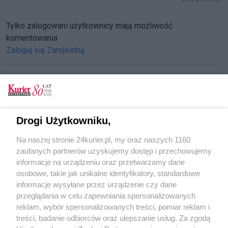
Tylko zalogowani użytkownicy mają możliwość
komentowania
Zaloguj się
Zarejestruj
CZYTAJ TAKŻE
Drogi Użytkowniku,
Rusza festiwal tradycji w Przelewicach
Na naszej stronie 24kurier.pl, my oraz naszych 1160
Wojewódzkie święto plonów w Przelewicach
zaufanych partnerów uzyskujemy dostęp i przechowujemy
Pięknieje przelewicki ogród
informacje na urządzeniu oraz przetwarzamy dane
osobowe, takie jak unikalne identyfikatory, standardowe
POGODA
informacje wysyłane przez urządzenie czy dane
przeglądania w celu zapewniania spersonalizowanych
reklam, wybór spersonalizowanych treści, pomiar reklam i
treści, badanie odbiorców oraz ulepszanie usług. Za zgodą
23
℃