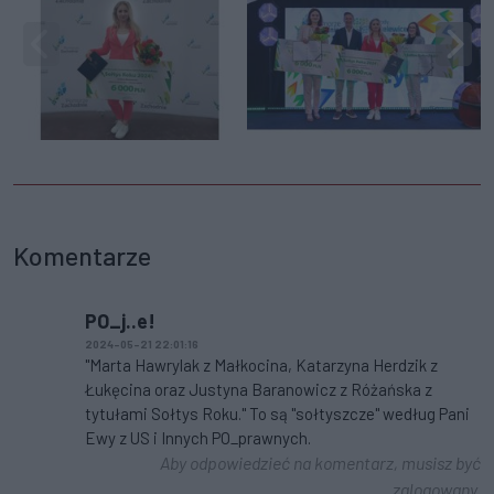
Komentarze
PO_j..e!
2024-05-21 22:01:16
"Marta Hawrylak z Małkocina, Katarzyna Herdzik z
Łukęcina oraz Justyna Baranowicz z Różańska z
tytułami Sołtys Roku." To są "sołtyszcze" według Pani
Ewy z US i Innych PO_prawnych.
Aby odpowiedzieć na komentarz, musisz być
zalogowany.