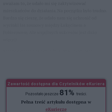
uważam to, że udało mi się zaktywizować
mieszkańców do działania. Na początku było trudno.
Bardzo się cieszę, że udało nam się uchronić od
wycinki las sosnowy między Łukęcinem a
Pobierowem. Ale wspólnych sukcesów jest dużo
więcej!
Katarzyna Herdzik pełni funkcję sołtysa dwie
kadencje. Od 6 lat jest ponadto radną gminy
Dziwnów. W
...
Zawartość dostępna dla Czytelników eKuriera
81%
Pozostało jeszcze
treści.
Pełna treść artykułu dostępna w
eKurierze