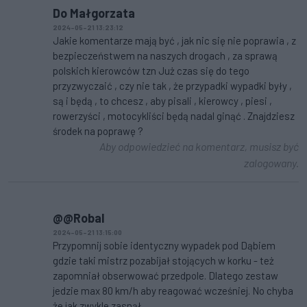
Do Małgorzata
2024-05-21 13:23:12
Jakie komentarze mają być , jak nic się nie poprawia , z
bezpieczeństwem na naszych drogach , za sprawą
polskich kierowców tzn Już czas się do tego
przyzwyczaić , czy nie tak , że przypadki wypadki były ,
są i będą , to chcesz , aby pisali , kierowcy , piesi ,
rowerzyści , motocykliści będą nadal ginąć . Znajdziesz
środek na poprawę ?
Aby odpowiedzieć na komentarz, musisz być
zalogowany.
@@Robal
2024-05-21 13:15:00
Przypomnij sobie identyczny wypadek pod Dąbiem
gdzie taki mistrz pozabijał stojących w korku - też
zapomniał obserwować przedpole. Dlatego zestaw
jedzie max 80 km/h aby reagować wcześniej. No chyba
że jak zwykle zasnął