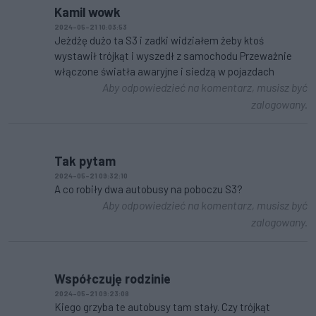
Kamil wowk
2024-05-21 10:03:53
Jeżdżę dużo ta S3 i zadki widziałem żeby ktoś
wystawił trójkąt i wyszedł z samochodu Przeważnie
włączone światła awaryjne i siedzą w pojazdach
Aby odpowiedzieć na komentarz, musisz być
zalogowany.
Tak pytam
2024-05-21 09:32:10
A co robiły dwa autobusy na poboczu S3?
Aby odpowiedzieć na komentarz, musisz być
zalogowany.
Współczuję rodzinie
2024-05-21 09:23:08
Kiego grzyba te autobusy tam stały. Czy trójkąt