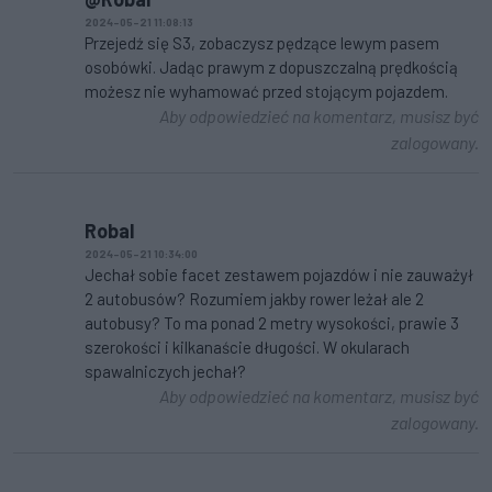
2024-05-21 11:08:13
Przejedź się S3, zobaczysz pędzące lewym pasem
osobówki. Jadąc prawym z dopuszczalną prędkością
możesz nie wyhamować przed stojącym pojazdem.
Aby odpowiedzieć na komentarz, musisz być
zalogowany.
Robal
2024-05-21 10:34:00
Jechał sobie facet zestawem pojazdów i nie zauważył
2 autobusów? Rozumiem jakby rower leżał ale 2
autobusy? To ma ponad 2 metry wysokości, prawie 3
szerokości i kilkanaście długości. W okularach
spawalniczych jechał?
Aby odpowiedzieć na komentarz, musisz być
zalogowany.