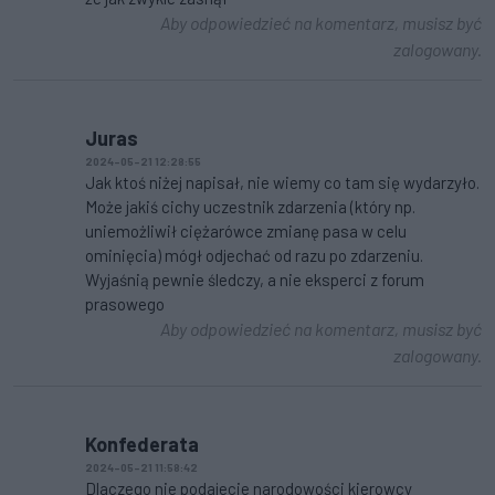
Aby odpowiedzieć na komentarz, musisz być
zalogowany.
Juras
2024-05-21 12:28:55
Jak ktoś niżej napisał, nie wiemy co tam się wydarzyło.
Może jakiś cichy uczestnik zdarzenia (który np.
uniemożliwił ciężarówce zmianę pasa w celu
ominięcia) mógł odjechać od razu po zdarzeniu.
Wyjaśnią pewnie śledczy, a nie eksperci z forum
prasowego
Aby odpowiedzieć na komentarz, musisz być
zalogowany.
Konfederata
2024-05-21 11:58:42
Dlaczego nie podajecie narodowości kierowcy