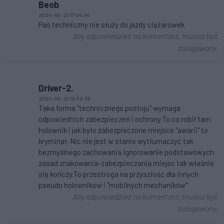
Beob
2024-05-21 17:04:06
Pas techniczny nie służy do jazdy ciężarówek
Aby odpowiedzieć na komentarz, musisz być
zalogowany.
Driver-2.
2024-05-21 16:52:36
Taka forma "technicznego postoju" wymaga
odpowiednich zabezpieczeń i ochrony.To co robił tam
holownik i jak było zabezpieczone miejsce "awarii" to
kryminał. Nic nie jest w stanie wytłumaczyć tak
bezmyślnego zachowania.Ignorowanie podstawowych
zasad znakowania-zabezpieczania miejsc tak właśnie
się kończy.To przestroga na przyszłość dla innych
pseudo holowników i "mobilnych mechaników"
Aby odpowiedzieć na komentarz, musisz być
zalogowany.