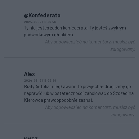
@Konfederata
2024-05-21 16:46:46
Ty nie jesteś żaden konfederata. Ty jesteś zwykłym
podwórkowym głupkiem.
Aby odpowiedzieć na komentarz, musisz być
zalogowany.
Alex
2024-05-21 16:02:36
Biały Autokar uległ awarii, to przyjechał drugi żeby go
naprawić lub w ostateczności zaholować do Szczecina.
Kierowca prawdopodobnie zasnął.
Aby odpowiedzieć na komentarz, musisz być
zalogowany.