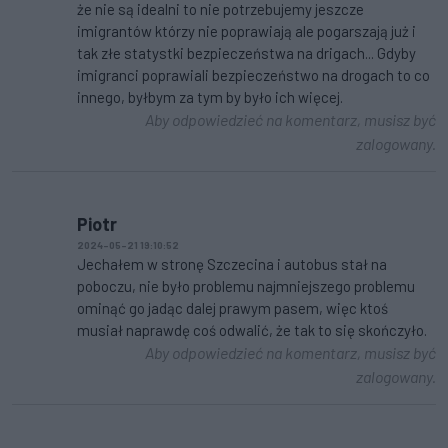
że nie są idealni to nie potrzebujemy jeszcze
imigrantów którzy nie poprawiają ale pogarszają już i
tak złe statystki bezpieczeństwa na drigach... Gdyby
imigranci poprawiali bezpieczeństwo na drogach to co
innego, byłbym za tym by było ich więcej.
Aby odpowiedzieć na komentarz, musisz być
zalogowany.
Piotr
2024-05-21 19:10:52
Jechałem w stronę Szczecina i autobus stał na
poboczu, nie było problemu najmniejszego problemu
ominąć go jadąc dalej prawym pasem, więc ktoś
musiał naprawdę coś odwalić, że tak to się skończyło.
Aby odpowiedzieć na komentarz, musisz być
zalogowany.