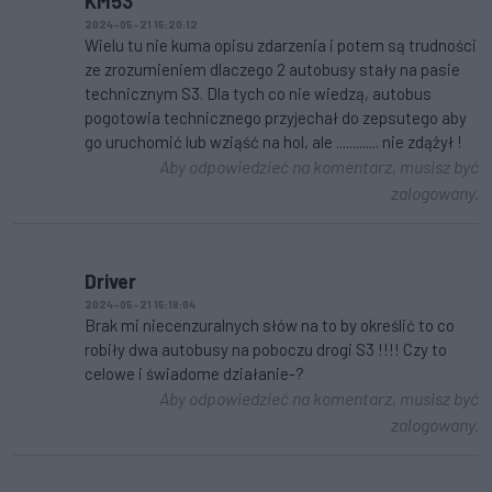
KM53
2024-05-21 15:20:12
Wielu tu nie kuma opisu zdarzenia i potem są trudności
ze zrozumieniem dlaczego 2 autobusy stały na pasie
technicznym S3. Dla tych co nie wiedzą, autobus
pogotowia technicznego przyjechał do zepsutego aby
go uruchomić lub wziąść na hol, ale ............. nie zdążył !
Aby odpowiedzieć na komentarz, musisz być
zalogowany.
Driver
2024-05-21 15:18:04
Brak mi niecenzuralnych słów na to by określić to co
robiły dwa autobusy na poboczu drogi S3 !!!! Czy to
celowe i świadome działanie-?
Aby odpowiedzieć na komentarz, musisz być
zalogowany.