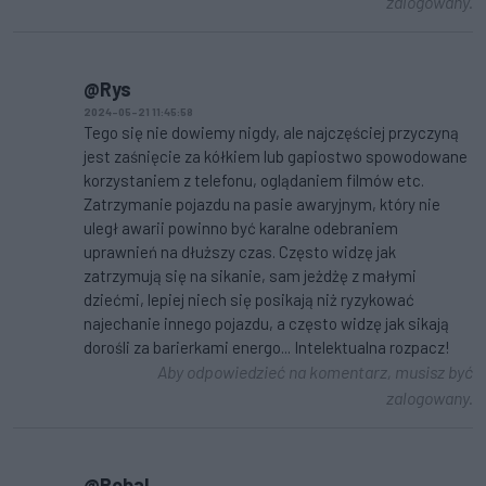
zalogowany.
@Rys
2024-05-21 11:45:58
Tego się nie dowiemy nigdy, ale najczęściej przyczyną
jest zaśnięcie za kółkiem lub gapiostwo spowodowane
korzystaniem z telefonu, oglądaniem filmów etc.
Zatrzymanie pojazdu na pasie awaryjnym, który nie
uległ awarii powinno być karalne odebraniem
uprawnień na dłuższy czas. Często widzę jak
zatrzymują się na sikanie, sam jeżdżę z małymi
dziećmi, lepiej niech się posikają niż ryzykować
najechanie innego pojazdu, a często widzę jak sikają
dorośli za barierkami energo... Intelektualna rozpacz!
Aby odpowiedzieć na komentarz, musisz być
zalogowany.
@Robal