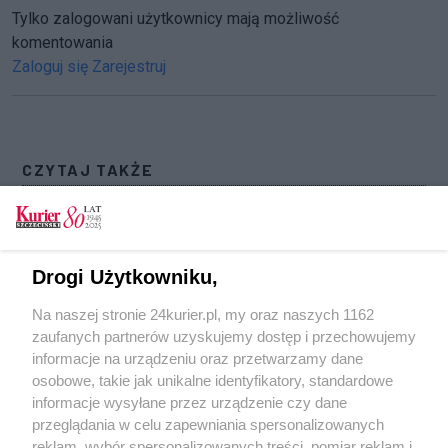
Tylko zalogowani użytkownicy mają możliwość
komentowania
Zaloguj się
Zarejestruj
CZYTAJ TAKŻE
Zderzenie samochodu dostawczego z
tramwajem w al. 3 Maja [GALERIA] (akt. 1)
Wypadek na ul. Gdańskiej w Szczecinie.
Drogi Użytkowniku,
Zablokowane torowisko (akt. 1)
Na naszej stronie 24kurier.pl, my oraz naszych 1162
Przewrócona ciężarówka blokuje S6 w kierunku
zaufanych partnerów uzyskujemy dostęp i przechowujemy
Koszalina (akt. 1)
informacje na urządzeniu oraz przetwarzamy dane
osobowe, takie jak unikalne identyfikatory, standardowe
POGODA
informacje wysyłane przez urządzenie czy dane
przeglądania w celu zapewniania spersonalizowanych
reklam, wybór spersonalizowanych treści, pomiar reklam i