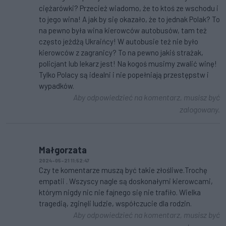
ciężarówki? Przecież wiadomo, że to ktoś ze wschodu i
to jego wina! A jak by się okazało, że to jednak Polak? To
na pewno była wina kierowców autobusów, tam też
często jeżdżą Ukraińcy! W autobusie też nie było
kierowców z zagranicy? To na pewno jakiś strażak,
policjant lub lekarz jest! Na kogoś musimy zwalić winę!
Tylko Polacy są idealni i nie popełniają przestępstw i
wypadków.
Aby odpowiedzieć na komentarz, musisz być
zalogowany.
Małgorzata
2024-05-21 11:52:47
Czy te komentarze muszą być takie złośliwe.Trochę
empatii . Wszyscy nagle są doskonałymi kierowcami,
którym nigdy nic nie fajnego się nie trafiło. Wielka
tragedią, zginęli ludzie, współczucie dla rodzin.
Aby odpowiedzieć na komentarz, musisz być