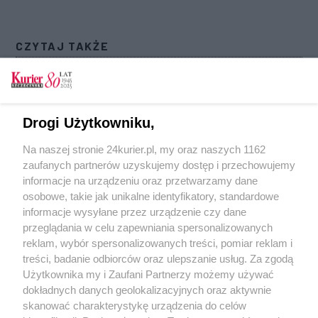
CZYTAJ TAKŻE
Rachunki za prąd pomniejszone o 125 złotych.
Niby z automatu, ale warunków jest sporo
W trosce o Polaków Grupa Enea dba
Drogi Użytkowniku,
o bezpieczeństwo energetyczne kraju
Na naszej stronie 24kurier.pl, my oraz naszych 1162
Enea Stadion – nowa nazwa stadionu
zaufanych partnerów uzyskujemy dostęp i przechowujemy
miejskiego w Poznaniu [GALERIA]
informacje na urządzeniu oraz przetwarzamy dane
osobowe, takie jak unikalne identyfikatory, standardowe
POGODA
informacje wysyłane przez urządzenie czy dane
przeglądania w celu zapewniania spersonalizowanych
reklam, wybór spersonalizowanych treści, pomiar reklam i
treści, badanie odbiorców oraz ulepszanie usług. Za zgodą
28
℃
Użytkownika my i Zaufani Partnerzy możemy używać
dokładnych danych geolokalizacyjnych oraz aktywnie
Zobacz prognozę na 3 dni
skanować charakterystykę urządzenia do celów