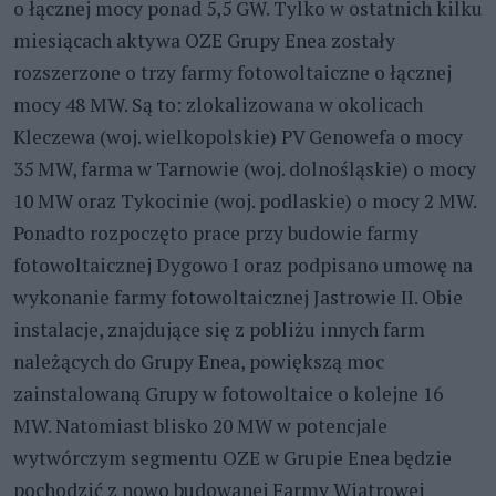
o łącznej mocy ponad 5,5 GW. Tylko w ostatnich kilku
miesiącach aktywa OZE Grupy Enea zostały
rozszerzone o trzy farmy fotowoltaiczne o łącznej
mocy 48 MW. Są to: zlokalizowana w okolicach
Kleczewa (woj. wielkopolskie) PV Genowefa o mocy
35 MW, farma w Tarnowie (woj. dolnośląskie) o mocy
10 MW oraz Tykocinie (woj. podlaskie) o mocy 2 MW.
Ponadto rozpoczęto prace przy budowie farmy
fotowoltaicznej Dygowo I oraz podpisano umowę na
wykonanie farmy fotowoltaicznej Jastrowie II. Obie
instalacje, znajdujące się z pobliżu innych farm
należących do Grupy Enea, powiększą moc
zainstalowaną Grupy w fotowoltaice o kolejne 16
MW. Natomiast blisko 20 MW w potencjale
wytwórczym segmentu OZE w Grupie Enea będzie
pochodzić z nowo budowanej Farmy Wiatrowej