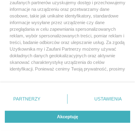
zaufanych partnerów uzyskujemy dostęp i przechowujemy
2024 - sierpień (5)
informacje na urządzeniu oraz przetwarzamy dane
2024 - lipiec (4)
osobowe, takie jak unikalne identyfikatory, standardowe
2024 - czerwiec (4)
informacje wysyłane przez urządzenie czy dane
2024 - maj (5)
przeglądania w celu zapewniania spersonalizowanych
2024 - kwiecień (4)
reklam, wybór spersonalizowanych treści, pomiar reklam i
2024 - marzec (5)
treści, badanie odbiorców oraz ulepszanie usług. Za zgodą
2024 - luty (4)
Użytkownika my i Zaufani Partnerzy możemy używać
dokładnych danych geolokalizacyjnych oraz aktywnie
skanować charakterystykę urządzenia do celów
identyfikacji. Ponieważ cenimy Twoją prywatność, prosimy
o zgodę na korzystanie z tych technologii poprzez
kliknięcie „Akceptuję”. Zgoda jest dobrowolna i zawsze
możesz ją zmienić/wycofać klikając przycisk ustawień
prywatności znajdujący się w lewym dolnym rogu strony
PARTNERZY
USTAWIENIA
Copyright © 2022 Kurier Szczeciński sp. z o.o.
. Niektóre rodzaje przetwarzania danych nie wymagają
Wszelkie prawa zastrzeżone
zgody użytkownika, ale masz prawo sprzeciwić się
Kontakt
Nota wydawnicza
Nota prawna
takiemu przetwarzaniu. Preferencje będą miały
Akceptuję
zastosowania tylko na tej witrynie.
Polityka prywatności
Reklama
Zapoznaj się z poniższymi informacjami, abyś mógł