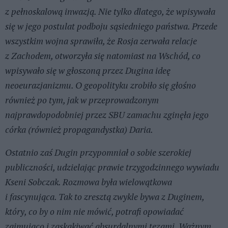
z pełnoskalową inwazją. Nie tylko dlatego, że wpisywała
się w jego postulat podboju sąsiedniego państwa. Przede
wszystkim wojna sprawiła, że Rosja zerwała relacje
z Zachodem, otworzyła się natomiast na Wschód, co
wpisywało się w głoszoną przez Dugina ideę
neoeurazjanizmu. O geopolityku zrobiło się głośno
również po tym, jak w przeprowadzonym
najprawdopodobniej przez SBU zamachu zginęła jego
córka (również propagandystka) Daria.
Ostatnio zaś Dugin przypomniał o sobie szerokiej
publiczności, udzielając prawie trzygodzinnego wywiadu
Kseni Sobczak. Rozmowa była wielowątkowa
i fascynująca. Tak to zresztą zwykle bywa z Duginem,
który, co by o nim nie mówić, potrafi opowiadać
zajmująco i zaskakiwać absurdalnymi tezami. Ważnym