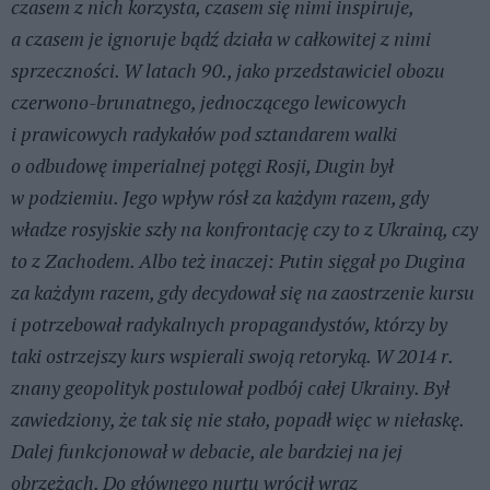
czasem z nich korzysta, czasem się nimi inspiruje,
a czasem je ignoruje bądź działa w całkowitej z nimi
sprzeczności. W latach 90., jako przedstawiciel obozu
czerwono-brunatnego, jednoczącego lewicowych
i prawicowych radykałów pod sztandarem walki
o odbudowę imperialnej potęgi Rosji, Dugin był
w podziemiu. Jego wpływ rósł za każdym razem, gdy
władze rosyjskie szły na konfrontację czy to z Ukrainą, czy
to z Zachodem. Albo też inaczej: Putin sięgał po Dugina
za każdym razem, gdy decydował się na zaostrzenie kursu
i potrzebował radykalnych propagandystów, którzy by
taki ostrzejszy kurs wspierali swoją retoryką. W 2014 r.
znany geopolityk postulował podbój całej Ukrainy. Był
zawiedziony, że tak się nie stało, popadł więc w niełaskę.
Dalej funkcjonował w debacie, ale bardziej na jej
obrzeżach. Do głównego nurtu wrócił wraz