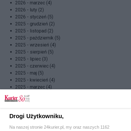
2026 - marzec (4)
2026 - luty (2)
2026 - styczeń (5)
2025 - grudzień (2)
2025 - listopad (2)
2025 - październik (5)
2025 - wrzesień (4)
2025 - sierpień (5)
2025 - lipiec (3)
2025 - czerwiec (4)
2025 - maj (5)
2025 - kwiecień (4)
2025 - marzec (4)
2025 - luty (4)
2025 - styczeń (5)
2024 - grudzień (4)
2024 - listopad (4)
Drogi Użytkowniku,
2024 - październik (5)
Na naszej stronie 24kurier.pl, my oraz naszych 1162
2024 - wrzesień (4)