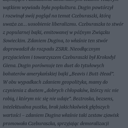
wątkiem wywiadu była popkultura. Dugin powtórzył
i rozwinął swój pogląd na temat Czeburaszki, którą
uważa za… uosobienie liberalizmu. Czeburaszka to stwór
z popularnej bajki, emitowanej w późnym Związku
Sowieckim. Zdaniem Dugina, to właśnie ten stwór
doprowadził do rozpadu ZSRR. Nieodłącznym
przyjacielem i towarzyszem Czeburaszki był Krokodyl
Giena. Dugin porównuje ten duet do tytułowych
bohaterów amerykańskiej bajki „Beavis i Butt-Head”.
W obu wypadkach zdaniem geopolityka, mamy do
czynienia z duetem „dobrych chłopaków, którzy nic nie
robią, i którym nic się nie udaje”. Beztroska, bezsens,
intelektualna pustka, brak jakichkolwiek głębszych
wartości – zdaniem Dugina właśnie taki zestaw zjawisk
promowała Czeburaszka, sprzyjając demoralizacji