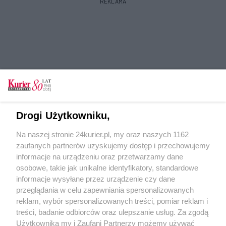
REKLAMA
Prigożyn zmartwychwstał
12.10.2025 r. 10:09
Wojenna „rewolucja” w&nbsp;Rosji zjada
Drogi Użytkowniku,
własny ogon. Cudzysłów nieprzypadkowy.
Wiadomo...
Na naszej stronie 24kurier.pl, my oraz naszych 1162
zaufanych partnerów uzyskujemy dostęp i przechowujemy
informacje na urządzeniu oraz przetwarzamy dane
„Tęczowa” manga na
osobowe, takie jak unikalne identyfikatory, standardowe
cenzurowanym
informacje wysyłane przez urządzenie czy dane
05.10.2025 r. 12:17
przeglądania w celu zapewniania spersonalizowanych
Kreml często szermuje konserwatywną
reklam, wybór spersonalizowanych treści, pomiar reklam i
retoryką. Często czyni to jedynie po to, aby
treści, badanie odbiorców oraz ulepszanie usług. Za zgodą
wyhodować sobie...
Użytkownika my i Zaufani Partnerzy możemy używać