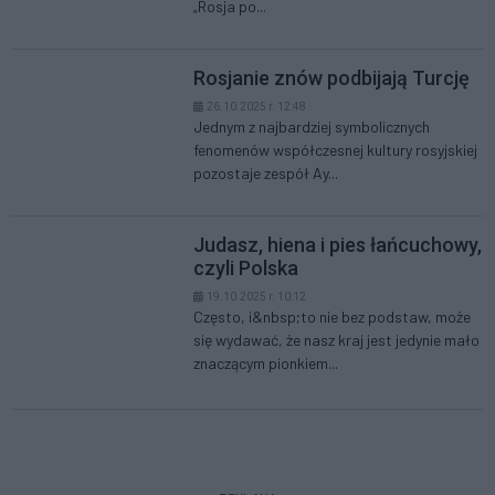
„Rosja po...
Rosjanie znów podbijają Turcję
26.10.2025 r. 12:48
Jednym z najbardziej symbolicznych
fenomenów współczesnej kultury rosyjskiej
pozostaje zespół Ay...
Judasz, hiena i pies łańcuchowy,
czyli Polska
19.10.2025 r. 10:12
Często, i&nbsp;to nie bez podstaw, może
się wydawać, że nasz kraj jest jedynie mało
znaczącym pionkiem...