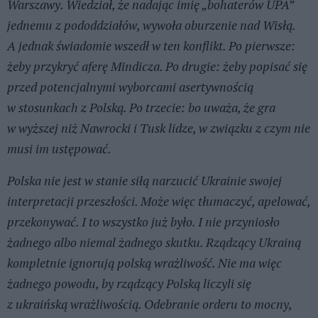
Warszawy. Wiedział, że nadając imię „bohaterów UPA”
jednemu z pododdziałów, wywoła oburzenie nad Wisłą.
A jednak świadomie wszedł w ten konflikt. Po pierwsze:
żeby przykryć aferę Mindicza. Po drugie: żeby popisać się
przed potencjalnymi wyborcami asertywnością
w stosunkach z Polską. Po trzecie: bo uważa, że gra
w wyższej niż Nawrocki i Tusk lidze, w związku z czym nie
musi im ustępować.
Polska nie jest w stanie siłą narzucić Ukrainie swojej
interpretacji przeszłości. Może więc tłumaczyć, apelować,
przekonywać. I to wszystko już było. I nie przyniosło
żadnego albo niemal żadnego skutku. Rządzący Ukrainą
kompletnie ignorują polską wrażliwość. Nie ma więc
żadnego powodu, by rządzący Polską liczyli się
z ukraińską wrażliwością. Odebranie orderu to mocny,