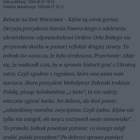
Data publikacji: 2026-06-27 10:12
Ostatnia aktualizacja: 2026-06-27 10:12
Relacje na linii Warszawa – Kijów są coraz gorsze.
Decyzja prezydenta Karola Nawrockiego o odebraniu
ukraińskiemu odpowiednikowi Orderu Orła Białego nie
przyniosła skutku w postaci refleksji drugiej strony. To
jednak nie oznacza, że była niesłuszna. Przeciwnie: zdaje
się, że nadszedł czas, by w sprawie historii grać z Ukrainą
ostro. Czyli zgodnie z regułami, które ona sama nam
narzuca. Skoro prezydent Wołodymyr Zełenski traktuje
Polskę, pisząc kolokwialnie „z buta”, to nie należy
wiecznie zginać karku. No dobrze, ale ktoś powie:
„odnieśliśmy moralne zwycięstwo. Czyli żadne. Kijów nie
tylko nie ustąpił, ale wręcz usztywnił swoje stanowisko”.
To prawda. Jednak powstaje pytanie: co innego mógł
zrobić polski prezydent? Po dobroci sprawy pamięci