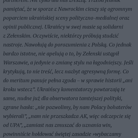
pamiętać, że w sporze z Nawrockim cieszy się ogromnym
poparciem ukraińskiej sceny polityczno-medialnej oraz
opinii publicznej. Ukraińcy w swej masie są solidarni
z Zełenskim. Oczywiście, niektórzy próbują studzić
nastroje. Nawołują do porozumienia z Polską. Co jednak
bardzo istotne, nie apelują o to, by Zełenski ustąpił
Warszawie, a jedynie o zmianę stylu na łagodniejszy. Jeśli
krytykują, to nie treść, lecz nazbyt agresywną formę. Co
do meritum panuje pełna zgoda – w sprawie historii „ani
kroku wstecz”. Ukraińscy komentatorzy powtarzają te
same, nudne już dla obserwatora tamtejszej polityki,
zgrane hasła: „nie pozwolimy, by nam Polacy bohaterów
wybierali”, „nam nie przeszkadza AK, więc odczepcie się
od UPA”, „zamiast nas zmuszać do uznania win,
powinniście hołdować świętej zasadzie »wybaczamy