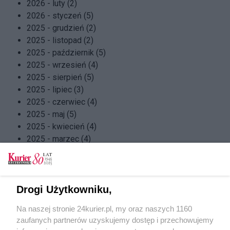
2026 - luty (2)
2026 - styczeń (5)
2025 - grudzień (2)
2025 - listopad (2)
2025 - październik (5)
2025 - wrzesień (4)
2025 - sierpień (5)
2025 - lipiec (3)
2025 - czerwiec (4)
2025 - maj (5)
2025 - kwiecień (4)
2025 - marzec (4)
2025 - luty (4)
2025 - styczeń (5)
2024 - grudzień (4)
2024 - listopad (4)
Drogi Użytkowniku,
2024 - październik (5)
Na naszej stronie 24kurier.pl, my oraz naszych 1160
2024 - wrzesień (4)
zaufanych partnerów uzyskujemy dostęp i przechowujemy
2024 - sierpień (5)