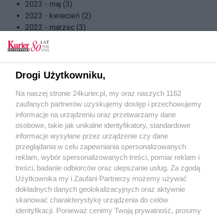
2023 - maj (3)
2023 - kwiecień (2)
2023 - marzec (3)
2023 - luty (1)
2023 - styczeń (2)
2022 - grudzień (2)
2022 - listopad (3)
Drogi Użytkowniku,
2022 - październik (2)
Na naszej stronie 24kurier.pl, my oraz naszych 1162
2022 - wrzesień (2)
zaufanych partnerów uzyskujemy dostęp i przechowujemy
2022 - sierpień (2)
informacje na urządzeniu oraz przetwarzamy dane
2022 - lipiec (2)
osobowe, takie jak unikalne identyfikatory, standardowe
2022 - czerwiec (3)
informacje wysyłane przez urządzenie czy dane
2022 - maj (1)
przeglądania w celu zapewniania spersonalizowanych
2022 - kwiecień (2)
reklam, wybór spersonalizowanych treści, pomiar reklam i
2022 - marzec (2)
treści, badanie odbiorców oraz ulepszanie usług. Za zgodą
2022 - luty (1)
Użytkownika my i Zaufani Partnerzy możemy używać
dokładnych danych geolokalizacyjnych oraz aktywnie
skanować charakterystykę urządzenia do celów
identyfikacji. Ponieważ cenimy Twoją prywatność, prosimy