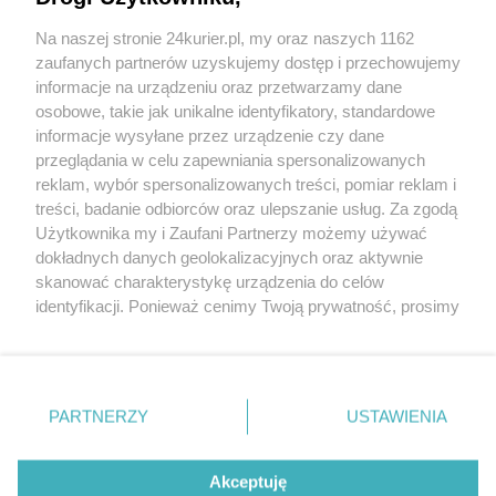
można wnioskować przede wszystkim
w przypadku ubóstwa, bezrobocia...
Na naszej stronie 24kurier.pl, my oraz naszych 1162
zaufanych partnerów uzyskujemy dostęp i przechowujemy
informacje na urządzeniu oraz przetwarzamy dane
Jak unieważnić ślub kościelny?
osobowe, takie jak unikalne identyfikatory, standardowe
informacje wysyłane przez urządzenie czy dane
10.04.2024 r. 13:11
Ślub kościelny łączy partnerów w sposób
przeglądania w celu zapewniania spersonalizowanych
trwały, a więc rozwód w społecznie
reklam, wybór spersonalizowanych treści, pomiar reklam i
przyjętym rozumieniu – nie może...
treści, badanie odbiorców oraz ulepszanie usług. Za zgodą
Użytkownika my i Zaufani Partnerzy możemy używać
dokładnych danych geolokalizacyjnych oraz aktywnie
skanować charakterystykę urządzenia do celów
identyfikacji. Ponieważ cenimy Twoją prywatność, prosimy
o zgodę na korzystanie z tych technologii poprzez
kliknięcie „Akceptuję”. Zgoda jest dobrowolna i zawsze
możesz ją zmienić/wycofać klikając przycisk ustawień
prywatności znajdujący się w lewym dolnym rogu strony
PARTNERZY
Copyright © 2022 Kurier Szczeciński sp. z o.o.
USTAWIENIA
. Niektóre rodzaje przetwarzania danych nie wymagają
Wszelkie prawa zastrzeżone
zgody użytkownika, ale masz prawo sprzeciwić się
Kontakt
Nota wydawnicza
Nota prawna
takiemu przetwarzaniu. Preferencje będą miały
Akceptuję