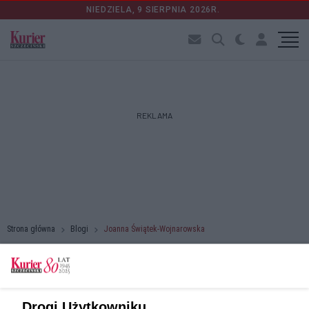
NIEDZIELA, 9 SIERPNIA 2026R.
REKLAMA
Strona główna
Blogi
Joanna Świątek-Wojnarowska
Czego możemy oczekiwać od
ośrodków pomocy społecznej?
24.04.2024 r. 13:15
O pomoc finansową ze strony państwa
Drogi Użytkowniku,