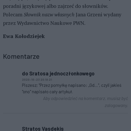
poradni językowej albo zajrzeć do słowników.
Polecam
Słownik nazw własnych
Jana Grzeni wydany
przez Wydawnictwo Naukowe PWN.
Ewa Kołodziejek
Komentarze
do Sratosa jednoczłonkowego
2020-10-23 20:18:21
Piszesz; "Przez pomyłkę napisano: „Gd....", czyli jakieś
"ono" napisało cały artykuł.
Aby odpowiedzieć na komentarz, musisz być
zalogowany.
Stratos Vasdekis