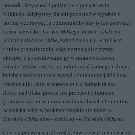
powodu aktywności politycznej pana Korwin-
Mikkego. Gdybyśmy chcieli pozostać w zgodzie z
normą wzorcową, to odmienialibyśmy tylko pierwszy
człon nazwiska:
Korwin-Mikkego
,
Korwin-Mikkemu
.
Jednak nazwisko
Mikke
, zakończone na
–e
, też jest
trudne gramatycznie, więc norma polszczyzny
akceptuje pozostawianie go w mianownikowej
formie. Można zatem nie odmieniać żadnego członu,
byleby nazwisku towarzyszył odmieniony jakiś inny
rzeczownik: imię, stanowisko itp. Jednak dusza
fleksyjna Polaka protestuje przeciwko takiemu
gramatycznemu unieruchamianiu dwóch elementów
nazwiska, więc w praktyce zwykle się mówi o
Korwinie-Mikke
albo – rzadziej – o
Korwinie-Mikkem
.
Gdy się pojawią wątpliwości, zawsze warto napisać do