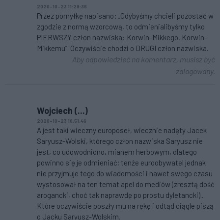
2020-10-23 11:29:36
Przez pomyłkę napisano: „Gdybyśmy chcieli pozostać w
zgodzie z normą wzorcową, to odmienialibyśmy tylko
PIERWSZY człon nazwiska: Korwin-Mikkego, Korwin-
Mikkemu”. Oczywiście chodzi o DRUGI człon nazwiska.
Aby odpowiedzieć na komentarz, musisz być
zalogowany.
Wojciech (...)
2020-10-23 10:51:46
A jest taki wieczny europoseł, wiecznie nadęty Jacek
Saryusz-Wolski, którego człon nazwiska Saryusz nie
jest, co udowodniono, mianem herbowym, dlatego
powinno się je odmieniać; tenże euroobywatel jednak
nie przyjmuje tego do wiadomości i nawet swego czasu
wystosował na ten temat apel do mediów (zresztą dość
arogancki, choć tak naprawdę po prostu dyletancki)...
Które oczywiście poszły mu na rękę i odtąd ciągle piszą
o Jacku Saryusz-Wolskim.