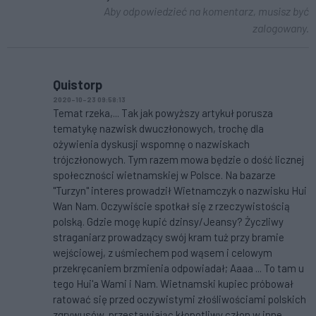
Aby odpowiedzieć na komentarz, musisz być
zalogowany.
Quistorp
2020-10-23 09:58:13
Temat rzeka,... Tak jak powyższy artykuł porusza
tematykę nazwisk dwuczłonowych, trochę dla
ożywienia dyskusji wspomnę o nazwiskach
trójczłonowych. Tym razem mowa będzie o dość licznej
społeczności wietnamskiej w Polsce. Na bazarze
"Turzyn" interes prowadził Wietnamczyk o nazwisku Hui
Wan Nam. Oczywiście spotkał się z rzeczywistością
polską. Gdzie mogę kupić dzinsy/Jeansy? Życzliwy
straganiarz prowadzący swój kram tuż przy bramie
wejściowej, z uśmiechem pod wąsem i celowym
przekręcaniem brzmienia odpowiadał; Aaaa ... To tam u
tego Hui'a Wami i Nam. Wietnamski kupiec próbował
ratować się przed oczywistymi złośliwościami polskich
zgrywusów, przestawiając kłopotliwy człon w inne