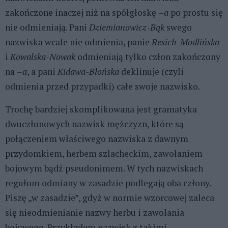
zakończone inaczej niż na spółgłoskę
–a
po prostu się
nie odmieniają. Pani
Dziemianowicz-Bąk
swego
nazwiska wcale nie odmienia, panie
Resich-Modlińska
i
Kowalska-Nowak
odmieniają tylko człon zakończony
na
–a
, a pani
Kidawa-Błońska
deklinuje (czyli
odmienia przed przypadki) całe swoje nazwisko.
Trochę bardziej skomplikowana jest gramatyka
dwuczłonowych nazwisk mężczyzn, które są
połączeniem właściwego nazwiska z dawnym
przydomkiem, herbem szlacheckim, zawołaniem
bojowym bądź pseudonimem. W tych nazwiskach
regułom odmiany w zasadzie podlegają oba człony.
Piszę „w zasadzie”, gdyż w normie wzorcowej zaleca
się nieodmienianie nazwy herbu i zawołania
bojowego. Przykładem nazwisk z takimi