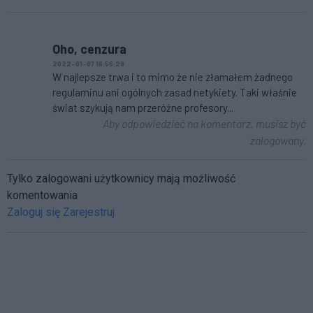
Oho, cenzura
2022-01-07 16:56:28
W najlepsze trwa i to mimo że nie złamałem żadnego
regulaminu ani ogólnych zasad netykiety. Taki właśnie
świat szykują nam przeróżne profesory...
Aby odpowiedzieć na komentarz, musisz być
zalogowany.
Tylko zalogowani użytkownicy mają możliwość
komentowania
Zaloguj się
Zarejestruj