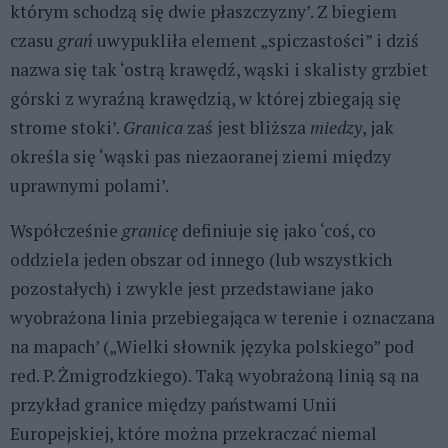
którym schodzą się dwie płaszczyzny’. Z biegiem
czasu
grań
uwypukliła element „spiczastości” i dziś
nazwa się tak ‘ostrą krawędź, wąski i skalisty grzbiet
górski z wyraźną krawędzią, w której zbiegają się
strome stoki’.
Granica
zaś jest bliższa
miedzy
, jak
określa się ‘wąski pas niezaoranej ziemi między
uprawnymi polami’.
Współcześnie
granicę
definiuje się jako ‘coś, co
oddziela jeden obszar od innego (lub wszystkich
pozostałych) i zwykle jest przedstawiane jako
wyobrażona linia przebiegająca w terenie i oznaczana
na mapach’ („Wielki słownik języka polskiego” pod
red. P. Żmigrodzkiego). Taką wyobrażoną linią są na
przykład granice między państwami Unii
Europejskiej, które można przekraczać niemal