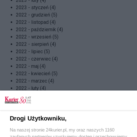
2023 - luty (4)
2023 - styczeń (4)
2022 - grudzień (5)
2022 - listopad (4)
2022 - październik (4)
2022 - wrzesień (5)
2022 - sierpień (4)
2022 - lipiec (5)
2022 - czerwiec (4)
2022 - maj (4)
2022 - kwiecień (5)
2022 - marzec (4)
2022 - luty (4)
2022 - styczeń (4)
2021 - grudzień (5)
2021 - listopad (4)
2021 - październik (5)
Drogi Użytkowniku,
2021 - wrzesień (4)
Na naszej stronie 24kurier.pl, my oraz naszych 1160
2021 - sierpień (4)
zaufanych partnerów uzyskujemy dostęp i przechowujemy