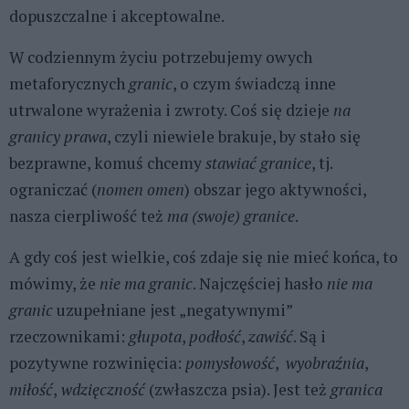
dopuszczalne i akceptowalne.
W codziennym życiu potrzebujemy owych
metaforycznych
granic
, o czym świadczą inne
utrwalone wyrażenia i zwroty. Coś się dzieje
na
granicy prawa
, czyli niewiele brakuje, by stało się
bezprawne, komuś chcemy
stawiać granice
, tj.
ograniczać (
nomen omen
) obszar jego aktywności,
nasza cierpliwość też
ma (swoje) granice
.
A gdy coś jest wielkie, coś zdaje się nie mieć końca, to
mówimy, że
nie ma granic
. Najczęściej hasło
nie ma
granic
uzupełniane jest „negatywnymi”
rzeczownikami:
głupota
,
podłość
,
zawiść
. Są i
pozytywne rozwinięcia:
pomysłowość
,
wyobraźnia
,
miłość
,
wdzięczność
(zwłaszcza psia). Jest też
granica