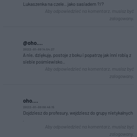
Lukaszenka na czele... jako sasiadem ?/?
Aby odpowiedzieć na komentarz, musisz być
zalogowany.
@oho....
2022-01-09 14:54:27
A nie, dziękuję, postoje z boku i popatrzę jak inni robią z
siebie pośmiewisko...
Aby odpowiedzieć na komentarz, musisz być
zalogowany.
oho....
2022-01-09 08:46:15
Dojdziesz do profesury, wejdziesz do grupy nietykalnych
.
Aby odpowiedzieć na komentarz, musisz być
zalogowany.