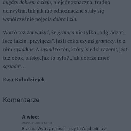
między dobrem a złem
, niejednoznaczna, trudno
uchwytna, tak jak niejednoznaczne stały się
współcześnie pojęcia
dobra
i
zła
.
Warto też zauważyć, że
granica
nie tylko „odgradza”,
lecz także „przyłącza”. Jeśli coś z czymś
graniczy
, to z
nim
sąsiaduje
. A
sąsiad
to ten, który ‘siedzi razem’, jest
tuż obok, blisko. Jak to było? „Jak dobrze mieć
sąsiada
”…
Ewa Kołodziejek
Komentarze
A wiec:
2022-01-09 16:58:50
Granica Wytrzymalosci... czy ta Wschodnia z