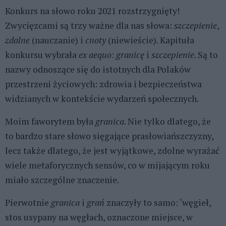
Konkurs na słowo roku 2021 rozstrzygnięty!
Zwycięzcami są trzy ważne dla nas słowa:
szczepienie
,
zdalne
(nauczanie) i
cnoty
(niewieście). Kapituła
konkursu wybrała
ex aequo
:
granicę
i
szczepienie
. Są to
nazwy odnoszące się do istotnych dla Polaków
przestrzeni życiowych: zdrowia i bezpieczeństwa
widzianych w kontekście wydarzeń społecznych.
Moim faworytem była
granica
. Nie tylko dlatego, że
to bardzo stare słowo sięgające prasłowiańszczyzny,
lecz także dlatego, że jest wyjątkowe, zdolne wyrażać
wiele metaforycznych sensów, co w mijającym roku
miało szczególne znaczenie.
Pierwotnie
granica
i
grań
znaczyły to samo: ‘węgieł,
stos usypany na węgłach, oznaczone miejsce, w