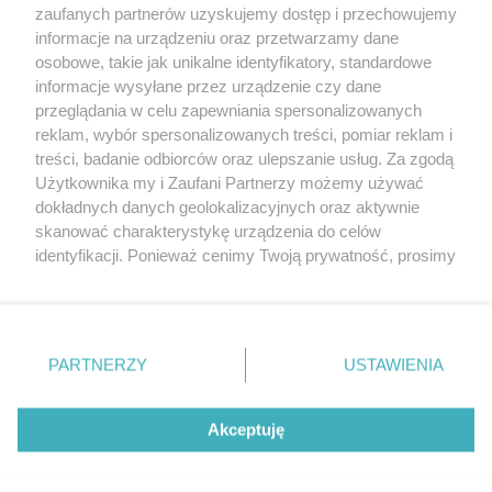
zaufanych partnerów uzyskujemy dostęp i przechowujemy
2022 - wrzesień (2)
informacje na urządzeniu oraz przetwarzamy dane
2022 - sierpień (3)
osobowe, takie jak unikalne identyfikatory, standardowe
2022 - lipiec (2)
informacje wysyłane przez urządzenie czy dane
2022 - czerwiec (2)
przeglądania w celu zapewniania spersonalizowanych
2022 - maj (3)
reklam, wybór spersonalizowanych treści, pomiar reklam i
2022 - kwiecień (2)
treści, badanie odbiorców oraz ulepszanie usług. Za zgodą
2022 - marzec (3)
Użytkownika my i Zaufani Partnerzy możemy używać
dokładnych danych geolokalizacyjnych oraz aktywnie
skanować charakterystykę urządzenia do celów
identyfikacji. Ponieważ cenimy Twoją prywatność, prosimy
o zgodę na korzystanie z tych technologii poprzez
kliknięcie „Akceptuję”. Zgoda jest dobrowolna i zawsze
możesz ją zmienić/wycofać klikając przycisk ustawień
prywatności znajdujący się w lewym dolnym rogu strony
PARTNERZY
USTAWIENIA
Copyright © 2022 Kurier Szczeciński sp. z o.o.
. Niektóre rodzaje przetwarzania danych nie wymagają
Wszelkie prawa zastrzeżone
zgody użytkownika, ale masz prawo sprzeciwić się
Kontakt
Nota wydawnicza
Nota prawna
takiemu przetwarzaniu. Preferencje będą miały
Akceptuję
zastosowania tylko na tej witrynie.
Polityka prywatności
Reklama
Zapoznaj się z poniższymi informacjami, abyś mógł