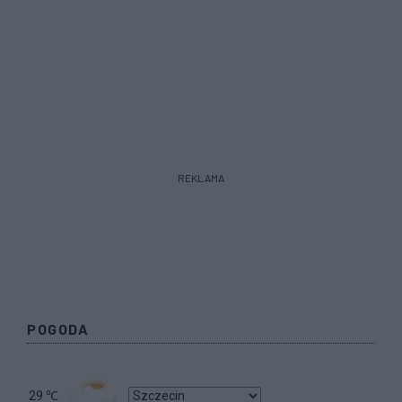
REKLAMA
POGODA
29
℃