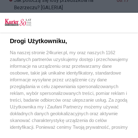
Jak potoczą się losy przedszkola na
08:17
Bezrzeczu? [GALERIA]
Wyśpiewam wam miłosne historie. Wieczór
07:21
kabaretowy w hiszpańskim stylu
Piłka nożna. Derby Stargardu dla Kluczevii
23:49
Drogi Użytkowniku,
Na naszej stronie 24kurier.pl, my oraz naszych 1162
zaufanych partnerów uzyskujemy dostęp i przechowujemy
informacje na urządzeniu oraz przetwarzamy dane
REKLAMA
osobowe, takie jak unikalne identyfikatory, standardowe
informacje wysyłane przez urządzenie czy dane
przeglądania w celu zapewniania spersonalizowanych
reklam, wybór spersonalizowanych treści, pomiar reklam i
treści, badanie odbiorców oraz ulepszanie usług. Za zgodą
Użytkownika my i Zaufani Partnerzy możemy używać
dokładnych danych geolokalizacyjnych oraz aktywnie
skanować charakterystykę urządzenia do celów
identyfikacji. Ponieważ cenimy Twoją prywatność, prosimy
o zgodę na korzystanie z tych technologii poprzez