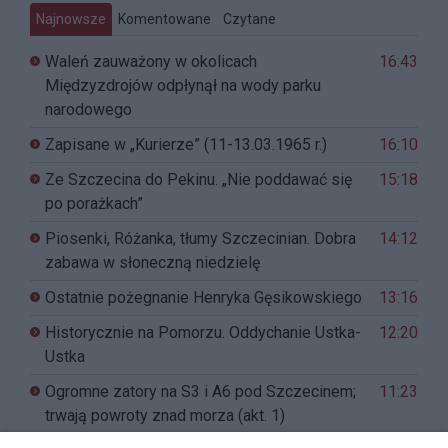
Najnowsze
Komentowane
Czytane
Waleń zauważony w okolicach
16:43
Międzyzdrojów odpłynął na wody parku
narodowego
Zapisane w „Kurierze” (11-13.03.1965 r.)
16:10
Ze Szczecina do Pekinu. „Nie poddawać się
15:18
po porażkach”
Piosenki, Różanka, tłumy Szczecinian. Dobra
14:12
zabawa w słoneczną niedzielę
Ostatnie pożegnanie Henryka Gęsikowskiego
13:16
Historycznie na Pomorzu. Oddychanie Ustka-
12:20
Ustka
Ogromne zatory na S3 i A6 pod Szczecinem;
11:23
trwają powroty znad morza (akt. 1)