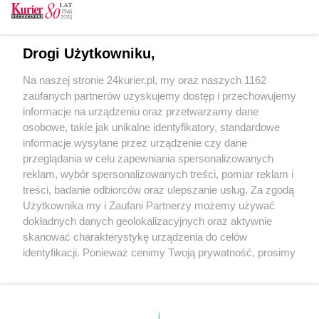
Piłka nożna. Rezerwy Pogoni rozgromiły
10:49
Chemika
Squash. Kacper Jarota w roli lidera
10:03
Drogi Użytkowniku,
Na naszej stronie 24kurier.pl, my oraz naszych 1162
zaufanych partnerów uzyskujemy dostęp i przechowujemy
informacje na urządzeniu oraz przetwarzamy dane
REKLAMA
osobowe, takie jak unikalne identyfikatory, standardowe
informacje wysyłane przez urządzenie czy dane
przeglądania w celu zapewniania spersonalizowanych
reklam, wybór spersonalizowanych treści, pomiar reklam i
treści, badanie odbiorców oraz ulepszanie usług. Za zgodą
Użytkownika my i Zaufani Partnerzy możemy używać
dokładnych danych geolokalizacyjnych oraz aktywnie
skanować charakterystykę urządzenia do celów
identyfikacji. Ponieważ cenimy Twoją prywatność, prosimy
o zgodę na korzystanie z tych technologii poprzez
kliknięcie „Akceptuję”. Zgoda jest dobrowolna i zawsze
możesz ją zmienić/wycofać klikając przycisk ustawień
prywatności znajdujący się w lewym dolnym rogu strony