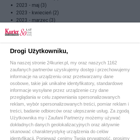
2023 - maj (3)
2023 - kwiecień (2)
2023 - marzec (3)
2023 - luty (1)
2023 - styczeń (2)
2022 - grudzień (2)
2022 - listopad (3)
Drogi Użytkowniku,
2022 - październik (2)
Na naszej stronie 24kurier.pl, my oraz naszych 1162
2022 - wrzesień (2)
zaufanych partnerów uzyskujemy dostęp i przechowujemy
2022 - sierpień (2)
informacje na urządzeniu oraz przetwarzamy dane
2022 - lipiec (2)
osobowe, takie jak unikalne identyfikatory, standardowe
2022 - czerwiec (3)
informacje wysyłane przez urządzenie czy dane
2022 - maj (1)
przeglądania w celu zapewniania spersonalizowanych
2022 - kwiecień (2)
reklam, wybór spersonalizowanych treści, pomiar reklam i
2022 - marzec (2)
treści, badanie odbiorców oraz ulepszanie usług. Za zgodą
2022 - luty (1)
Użytkownika my i Zaufani Partnerzy możemy używać
dokładnych danych geolokalizacyjnych oraz aktywnie
skanować charakterystykę urządzenia do celów
identyfikacji. Ponieważ cenimy Twoją prywatność, prosimy