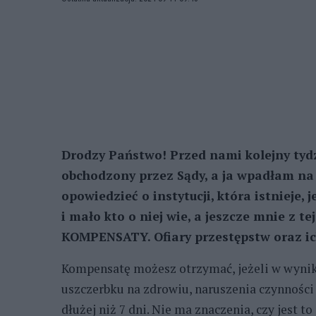
Drodzy Państwo! Przed nami kolejny tydz
obchodzony przez Sądy, a ja wpadłam na p
opowiedzieć o instytucji, która istnieje
i mało kto o niej wie, a jeszcze mnie z t
KOMPENSATY. Ofiary przestępstw oraz ich
Kompensatę możesz otrzymać, jeżeli w wynik
uszczerbku na zdrowiu, naruszenia czynności 
dłużej niż 7 dni. Nie ma znaczenia, czy jest 