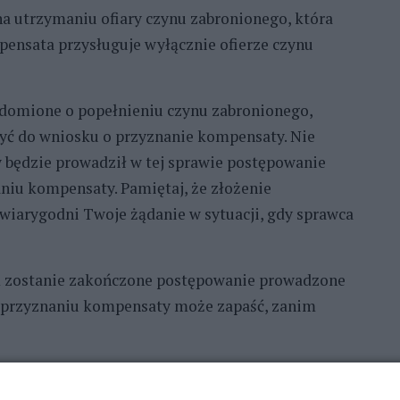
na utrzymaniu ofiary czynu zabronionego, która
ensata przysługuje wyłącznie ofierze czynu
adomione o popełnieniu czynu zabronionego,
yć do wniosku o przyznanie kompensaty. Nie
ry będzie prowadził w tej sprawie postępowanie
niu kompensaty. Pamiętaj, że złożenie
wiarygodni Twoje żądanie w sytuacji, gdy sprawca
 zostanie zakończone postępowanie prowadzone
a o przyznaniu kompensaty może zapaść, zanim
 tylko wtedy, gdy istnieje realna szansa, że je od
 możliwe zapłacenie przez sprawcę odszkodowania,