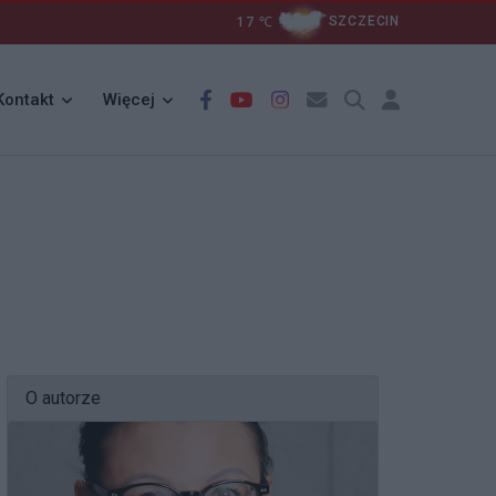
17
℃
SZCZECIN
Kontakt
Więcej
O autorze