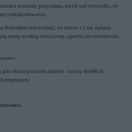
nsata zostanie przyznana, jeżeli sąd stwierdzi, że
masz odszkodowania.
na dokładnie udowodnić, że należy Ci się żądana
nią sumę według swej oceny, opartej na rozważeniu
razowo.
gdy ofiara poniosła śmierć - kwoty 60 000 zł.
i kompensaty.
mentowania