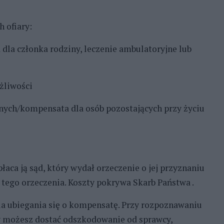
 ofiary:
a dla członka rodziny, leczenie ambulatoryjne lub
żliwości
onych/kompensata dla osób pozostających przy życiu
ca ją sąd, który wydał orzeczenie o jej przyznaniu
tego orzeczenia. Koszty pokrywa Skarb Państwa .
la ubiegania się o kompensatę. Przy rozpoznawaniu
y możesz dostać odszkodowanie od sprawcy,