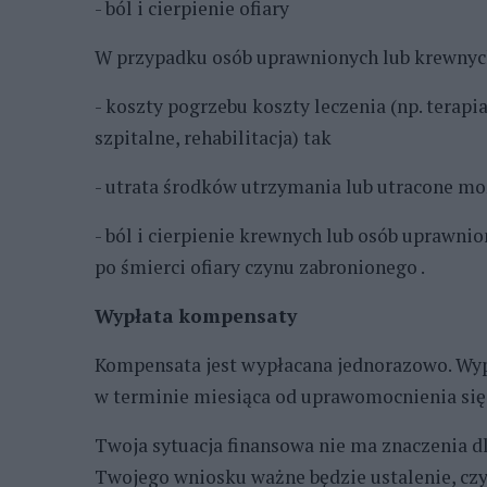
- ból i cierpienie ofiary
W przypadku osób uprawnionych lub krewnych
- koszty pogrzebu koszty leczenia (np. terapi
szpitalne, rehabilitacja) tak
- utrata środków utrzymania lub utracone mo
- ból i cierpienie krewnych lub osób uprawni
po śmierci ofiary czynu zabronionego .
Wypłata kompensaty
Kompensata jest wypłacana jednorazowo. Wypła
w terminie miesiąca od uprawomocnienia się 
Twoja sytuacja finansowa nie ma znaczenia d
Twojego wniosku ważne będzie ustalenie, cz