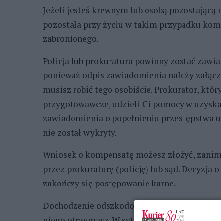
Jeżeli jesteś krewnym lub osobą pozostającą 
pozostała przy życiu w takim przypadku komp
zabronionego.
Policja lub prokuratura powinny zostać zawi
ponieważ odpis zawiadomienia należy załącz
musisz robić tego osobiście. Prokurator, któ
przygotowawcze, udzieli Ci pomocy w uzyska
zawiadomienia o popełnieniu przestępstwa u
nie został wykryty.
Wniosek o kompensatę możesz złożyć, zanim
przez prokuraturę (policję) lub sąd. Decyzj
zakończy się postępowanie karne.
Dochodzenie odszkodowania od sprawcy ma sens
niego otrzymasz. W sytuacji, gdy nie będzie