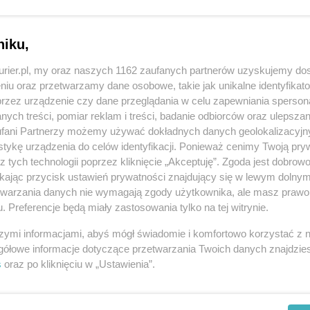
ości wcześniejszego występowania przeciwko
niku,
 czy sprawca czynu zabronionego został ustalony
kurier.pl, my oraz naszych 1162 zaufanych partnerów uzyskujemy do
niu oraz przetwarzamy dane osobowe, takie jak unikalne identyfikat
tępowania o przyznanie kompensaty powinieneś
przez urządzenie czy dane przeglądania w celu zapewniania sperson
 dochodzisz kompensaty, było czynem zabronionym.
ych treści, pomiar reklam i treści, badanie odbiorców oraz ulepszan
fani Partnerzy możemy używać dokładnych danych geolokalizacyjn
REKLAMA
tykę urządzenia do celów identyfikacji. Ponieważ cenimy Twoją pry
z tych technologii poprzez kliknięcie „Akceptuję”. Zgoda jest dobro
ikając przycisk ustawień prywatności znajdujący się w lewym dolny
etwarzania danych nie wymagają zgody użytkownika, ale masz prawo 
. Preferencje będą miały zastosowania tylko na tej witrynie.
szymi informacjami, abyś mógł świadomie i komfortowo korzystać z
gółowe informacje dotyczące przetwarzania Twoich danych znajdzi
s
oraz po kliknięciu w „Ustawienia”.
osek powinieneś złożyć nie później niż w terminie 5
y po tym terminie nie zostanie uwzględniony.