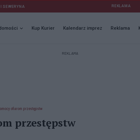
REKLAMA
 I SEWERYNA
domości
Kup Kurier
Kalendarz imprez
Reklama
REKLAMA
omocy ofiarom przestępstw
om przestępstw