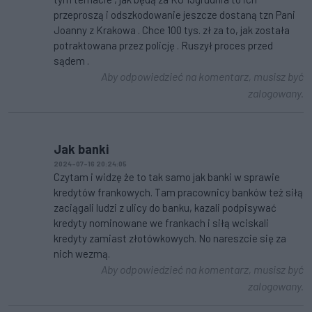
przeproszą i odszkodowanie jeszcze dostaną tzn Pani
Joanny z Krakowa . Chce 100 tys. zł za to, jak została
potraktowana przez policję . Ruszył proces przed
sądem .
Aby odpowiedzieć na komentarz, musisz być
zalogowany.
Jak banki
2024-07-16 20:24:05
Czytam i widzę że to tak samo jak banki w sprawie
kredytów frankowych. Tam pracownicy banków też siłą
zaciągali ludzi z ulicy do banku, kazali podpisywać
kredyty nominowane we frankach i siłą wciskali
kredyty zamiast złotówkowych. No nareszcie się za
nich wezmą.
Aby odpowiedzieć na komentarz, musisz być
zalogowany.