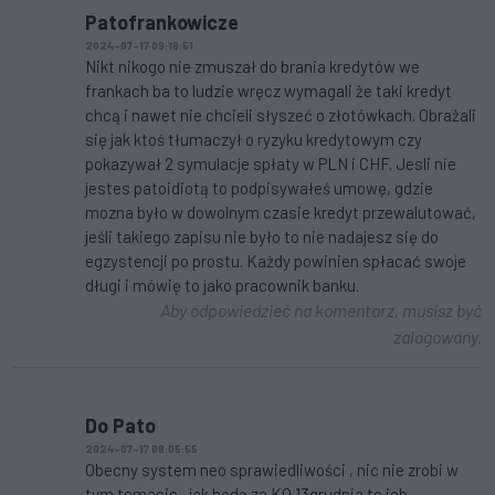
Patofrankowicze
2024-07-17 09:18:51
Nikt nikogo nie zmuszał do brania kredytów we
frankach ba to ludzie wręcz wymagali że taki kredyt
chcą i nawet nie chcieli słyszeć o złotówkach. Obrażali
się jak ktoś tłumaczył o ryzyku kredytowym czy
pokazywał 2 symulacje spłaty w PLN i CHF. Jesli nie
jestes patoidiotą to podpisywałeś umowę, gdzie
mozna było w dowolnym czasie kredyt przewalutować,
jeśli takiego zapisu nie było to nie nadajesz się do
egzystencji po prostu. Każdy powinien spłacać swoje
długi i mówię to jako pracownik banku.
Aby odpowiedzieć na komentarz, musisz być
zalogowany.
Do Pato
2024-07-17 08:05:55
Obecny system neo sprawiedliwości , nic nie zrobi w
tym temacie , jak będą za KO 13grudnia to ich