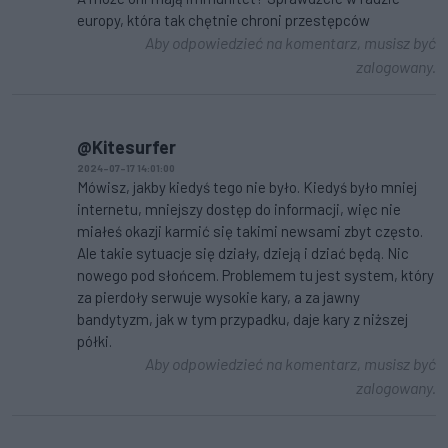
europy, która tak chętnie chroni przestępców
Aby odpowiedzieć na komentarz, musisz być
zalogowany.
@Kitesurfer
2024-07-17 14:01:00
Mówisz, jakby kiedyś tego nie było. Kiedyś było mniej
internetu, mniejszy dostęp do informacji, więc nie
miałeś okazji karmić się takimi newsami zbyt często.
Ale takie sytuacje się działy, dzieją i dziać będą. Nic
nowego pod słońcem. Problemem tu jest system, który
za pierdoły serwuje wysokie kary, a za jawny
bandytyzm, jak w tym przypadku, daje kary z niższej
półki.
Aby odpowiedzieć na komentarz, musisz być
zalogowany.