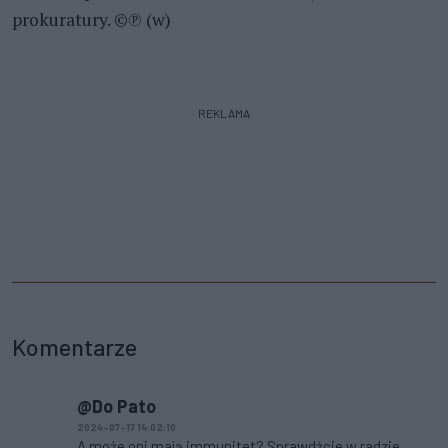
prokuratury. ©℗ (w)
REKLAMA
Komentarze
@Do Pato
2024-07-17 14:02:10
A może oni mają immunitet? Sprawdźcie w radzie