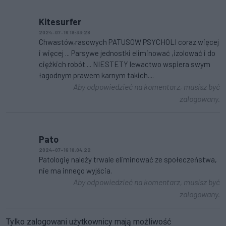
Kitesurfer
2024-07-16 19:33:28
Chwastów,rasowych PATUSOW PSYCHOLI coraz więcej
i więcej ... Parsywe jednostki eliminować ,izolować i do
ciężkich robót.... NIESTETY lewactwo wspiera swym
łagodnym prawem karnym takich....
Aby odpowiedzieć na komentarz, musisz być
zalogowany.
Pato
2024-07-16 18:04:22
Patologię należy trwale eliminować ze społeczeństwa,
nie ma innego wyjścia.
Aby odpowiedzieć na komentarz, musisz być
zalogowany.
Tylko zalogowani użytkownicy mają możliwość