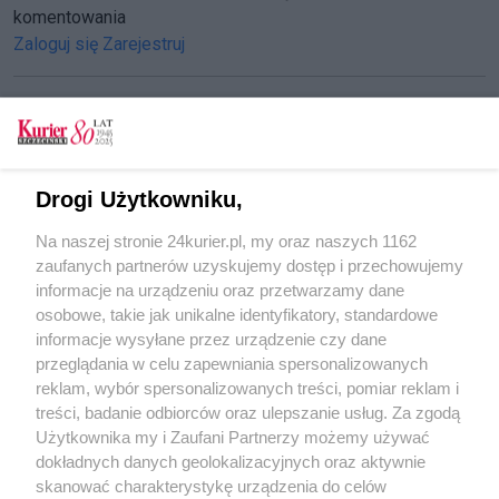
komentowania
Zaloguj się
Zarejestruj
CZYTAJ TAKŻE
Drogi Użytkowniku,
Znów jeden otworzą, drugi zamkną
Na naszej stronie 24kurier.pl, my oraz naszych 1162
Szarża na poligonie
zaufanych partnerów uzyskujemy dostęp i przechowujemy
Spółdzielcy: obiecali, nie robią
informacje na urządzeniu oraz przetwarzamy dane
osobowe, takie jak unikalne identyfikatory, standardowe
POGODA
informacje wysyłane przez urządzenie czy dane
przeglądania w celu zapewniania spersonalizowanych
reklam, wybór spersonalizowanych treści, pomiar reklam i
treści, badanie odbiorców oraz ulepszanie usług. Za zgodą
14
℃
Użytkownika my i Zaufani Partnerzy możemy używać
dokładnych danych geolokalizacyjnych oraz aktywnie
Zobacz prognozę na 3 dni
skanować charakterystykę urządzenia do celów