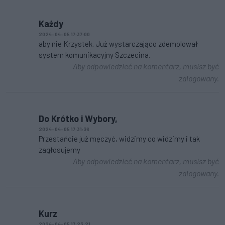
Każdy
2024-04-05 17:37:00
aby nie Krzystek. Już wystarczająco zdemolował
system komunikacyjny Szczecina.
Aby odpowiedzieć na komentarz, musisz być
zalogowany.
Do Krótko i Wybory,
2024-04-05 17:31:36
Przestańcie już męczyć, widzimy co widzimy i tak
zagłosujemy
Aby odpowiedzieć na komentarz, musisz być
zalogowany.
Kurz
2024-04-05 17:23:21