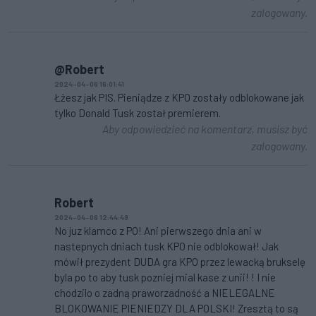
zalogowany.
@Robert
2024-04-06 16:01:41
Łżesz jak PIS. Pieniądze z KPO zostały odblokowane jak
tylko Donald Tusk został premierem.
Aby odpowiedzieć na komentarz, musisz być
zalogowany.
Robert
2024-04-06 12:44:49
No juz klamco z PO! Ani pierwszego dnia ani w
nastepnych dniach tusk KPO nie odblokował! Jak
mówił prezydent DUDA gra KPO przez lewacką brukselę
byla po to aby tusk pozniej mial kase z unii! ! I nie
chodzilo o zadną praworzadność a NIELEGALNE
BLOKOWANIE PIENIEDZY DLA POLSKI! Zresztą to są