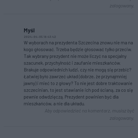
zalogowany.
Myśl
2024-04-05 18:43:42
W wyborach na prezydenta Szczecina znowu nie ma na
kogo głosować. Trzeba będzie głosować tylko przeciw.
Tak wybrany prezydent nie może liczyć na specjalny
szacunek, przychylność i zaufanie mieszkańców.
Brakuje odpowiednich ludzi, czy nie mogą się przebić?
Łatwiej było zawrzeć układ (dobrze, że przynajmniej
jawny) i mieć to z głowy? To nie jest dobre traktowanie
szczecinian, to jest stawianie ich pod ścianą, za co się
pewnie odwdzięczą. Prezydent powinien być dla
mieszkańców, a nie dla układu.
Aby odpowiedzieć na komentarz, musisz być
zalogowany.