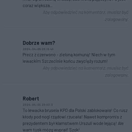
coraz większa...
Aby odpowiedzieć na komentarz, musisz być
zalogowany.
Dobrze wam?
2024-04-05 20:19:45
Precz z czerwono - zieloną komuną! Niech w tym
lewackim Szczecinie końcu zwycięży rozum!
Aby odpowiedzieć na komentarz, musisz być
zalogowany.
Robert
2024-04-05 20:03:11
To lewacka brusela KPO dla Polski zablokowała! Co rusz
kłody pod nogi rządowi rzucała! Nawet kompromis z
prezydentem był klamstwem Urszuli wode lejącą! Ale
wam tusk mózg wyprał! Szok!