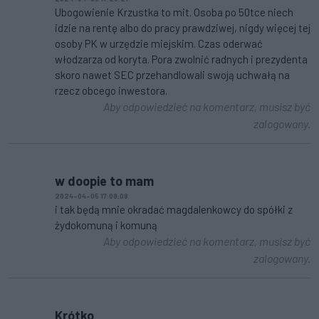
Ubogowienie Krzustka to mit. Osoba po 50tce niech
idzie na rentę albo do pracy prawdziwej, nigdy więcej tej
osoby PK w urzędzie miejskim. Czas oderwać
włodzarza od koryta. Pora zwolnić radnych i prezydenta
skoro nawet SEC przehandlowali swoją uchwałą na
rzecz obcego inwestora.
Aby odpowiedzieć na komentarz, musisz być
zalogowany.
w doopie to mam
2024-04-05 17:09:08
i tak będą mnie okradać magdalenkowcy do spółki z
żydokomuną i komuną
Aby odpowiedzieć na komentarz, musisz być
zalogowany.
Krótko