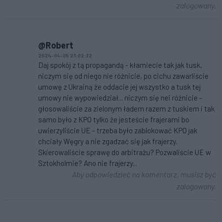
zalogowany.
@Robert
2024-04-05 23:02:32
Daj spokój z tą propagandą - kłamiecie tak jak tusk,
niczym się od niego nie różnicie, po cichu zawarliście
umowę z Ukrainą że oddacie jej wszystko a tusk tej
umowy nie wypowiedział... niczym się nei różnicie -
głosowaliście za zielonym ładem razem z tuskiem i tak
samo było z KPO tylko że jesteście frajerami bo
uwierzyliście UE - trzeba było zablokować KPO jak
chciały Węgry a nie zgadzać się jak frajerzy.
Skierowaliście sprawę do arbitrażu? Pozwaliście UE w
Sztokholmie? Ano nie frajerzy...
Aby odpowiedzieć na komentarz, musisz być
zalogowany.