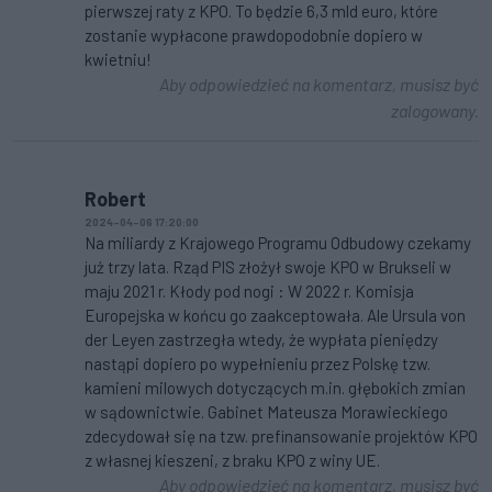
pierwszej raty z KPO. To będzie 6,3 mld euro, które
zostanie wypłacone prawdopodobnie dopiero w
kwietniu!
Aby odpowiedzieć na komentarz, musisz być
zalogowany.
Robert
2024-04-06 17:20:00
Na miliardy z Krajowego Programu Odbudowy czekamy
już trzy lata. Rząd PIS złożył swoje KPO w Brukseli w
maju 2021 r. Kłody pod nogi : W 2022 r. Komisja
Europejska w końcu go zaakceptowała. Ale Ursula von
der Leyen zastrzegła wtedy, że wypłata pieniędzy
nastąpi dopiero po wypełnieniu przez Polskę tzw.
kamieni milowych dotyczących m.in. głębokich zmian
w sądownictwie. Gabinet Mateusza Morawieckiego
zdecydował się na tzw. prefinansowanie projektów KPO
z własnej kieszeni, z braku KPO z winy UE.
Aby odpowiedzieć na komentarz, musisz być