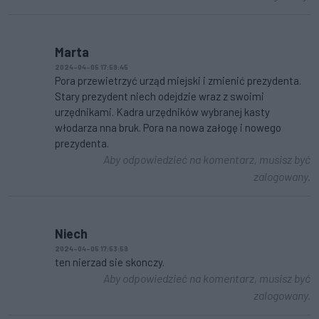
Marta
2024-04-05 17:59:45
Pora przewietrzyć urząd miejski i zmienić prezydenta.
Stary prezydent niech odejdzie wraz z swoimi
urzędnikami. Kadra urzędników wybranej kasty
włodarza nna bruk. Pora na nowa załogę i nowego
prezydenta.
Aby odpowiedzieć na komentarz, musisz być
zalogowany.
Niech
2024-04-05 17:53:59
ten nierzad sie skonczy.
Aby odpowiedzieć na komentarz, musisz być
zalogowany.