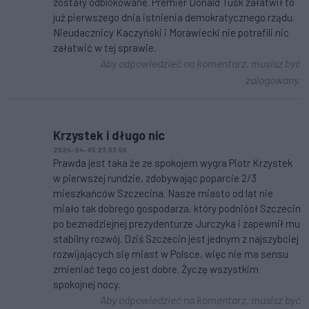
zostały odblokowane. Premier Donald Tusk załatwił to
już pierwszego dnia istnienia demokratycznego rządu.
Nieudacznicy Kaczyński i Morawiecki nie potrafili nic
załatwić w tej sprawie.
Aby odpowiedzieć na komentarz, musisz być
zalogowany.
Krzystek i długo nic
2024-04-05 23:03:56
Prawda jest taka że ze spokojem wygra Piotr Krzystek
w pierwszej rundzie, zdobywając poparcie 2/3
mieszkańców Szczecina. Nasze miasto od lat nie
miało tak dobrego gospodarza, który podniósł Szczecin
po beznadziejnej prezydenturze Jurczyka i zapewnił mu
stabilny rozwój. Dziś Szczecin jest jednym z najszybciej
rozwijających się miast w Polsce, więc nie ma sensu
zmieniać tego co jest dobre. Życzę wszystkim
spokojnej nocy.
Aby odpowiedzieć na komentarz, musisz być