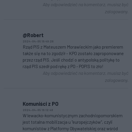
Aby odpowiedzieć na komentarz, musisz być
zalogowany.
@Robert
2024-04-05 19:49:26
Rząd PiS z Mateuszem Morawieckim jako premierem
także się na to zgodził - KPO zostało zaproponowane
przez rząd PiS. Jeśli chodzi o antypolską politykę to
rząd PiS szedł pod rękę z PO - POPiS to zło!
Aby odpowiedzieć na komentarz, musisz być
zalogowany.
Komuniści z PO
2024-04-05 19:12:49
W lewacko-komunistycznym zachodniopomorskiem
jest totalna mobilizacja u "europejczyków", czyli
komunistów z Platformy Obywatelskiej oraz wśród