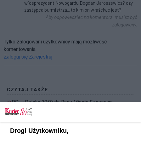
wiceprezydent Nowogardu Bogdan Jaroszewicz? czy
zastępca burmistrza... to kim on właściwe jest?
Aby odpowiedzieć na komentarz, musisz być
zalogowany.
Tylko zalogowani użytkownicy mają możliwość
komentowania
Zaloguj się
Zarejestruj
CZYTAJ TAKŻE
PSL i Polska 2050 do Rady Miasta Szczecina
idą razem
Rusza kampania Koalicji Obywatelskiej. Jeden z
priorytetów: nowa siedziba Teatru
Drogi Użytkowniku,
Współczesnego