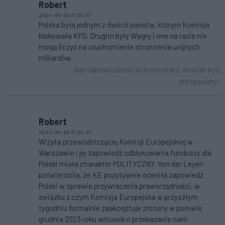
Robert
2024-04-06 17:26:37
Polska była jednym z dwóch państw, którym Komisja
blokowała KPO. Drugim były Węgry i one na razie nie
mogą liczyć na uruchomienie strumienia unijnych
miliardów.
Aby odpowiedzieć na komentarz, musisz być
zalogowany.
Robert
2024-04-06 17:25:27
Wizyta przewodniczącej Komisji Europejskiej w
Warszawie i jej zapowiedź odblokowania funduszy dla
Polski miała charakter POLITYCZNY. Von der Leyen
potwierdziła, że KE pozytywnie oceniła zapowiedź
Polski w sprawie przywracania praworządności, w
związku z czym Komisja Europejska w przyszłym
tygodniu formalnie zaakceptuje złożony w połowie
grudnia 2023 roku wniosek o przekazanie nam