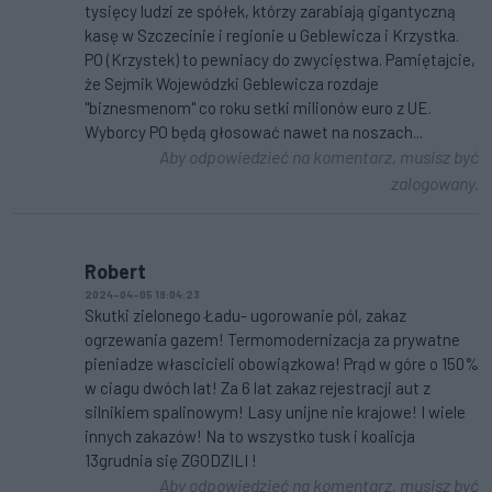
tysięcy ludzi ze spółek, którzy zarabiają gigantyczną
kasę w Szczecinie i regionie u Geblewicza i Krzystka.
PO (Krzystek) to pewniacy do zwycięstwa. Pamiętajcie,
że Sejmik Wojewódzki Geblewicza rozdaje
"biznesmenom" co roku setki milionów euro z UE.
Wyborcy PO będą głosować nawet na noszach...
Aby odpowiedzieć na komentarz, musisz być
zalogowany.
Robert
2024-04-05 19:04:23
Skutki zielonego Ładu- ugorowanie pól, zakaz
ogrzewania gazem! Termomodernizacja za prywatne
pieniadze włascicieli obowiązkowa! Prąd w góre o 150%
w ciagu dwóch lat! Za 6 lat zakaz rejestracji aut z
silnikiem spalinowym! Lasy unijne nie krajowe! I wiele
innych zakazów! Na to wszystko tusk i koalicja
13grudnia się ZGODZILI !
Aby odpowiedzieć na komentarz, musisz być