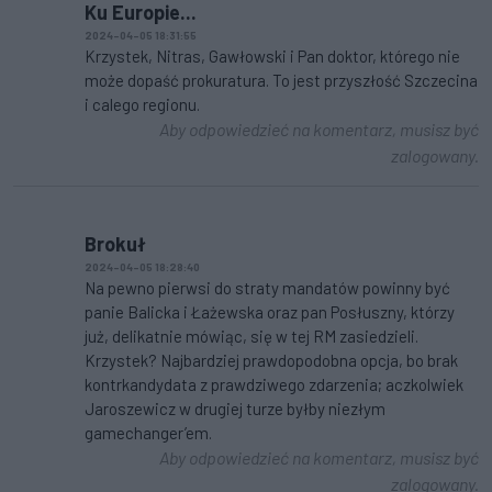
Ku Europie...
2024-04-05 18:31:55
Krzystek, Nitras, Gawłowski i Pan doktor, którego nie
może dopaść prokuratura. To jest przyszłość Szczecina
i calego regionu.
Aby odpowiedzieć na komentarz, musisz być
zalogowany.
Brokuł
2024-04-05 18:28:40
Na pewno pierwsi do straty mandatów powinny być
panie Balicka i Łażewska oraz pan Posłuszny, którzy
już, delikatnie mówiąc, się w tej RM zasiedzieli.
Krzystek? Najbardziej prawdopodobna opcja, bo brak
kontrkandydata z prawdziwego zdarzenia; aczkolwiek
Jaroszewicz w drugiej turze byłby niezłym
gamechanger’em.
Aby odpowiedzieć na komentarz, musisz być
zalogowany.