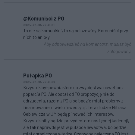
@Komuniści z PO
2024-04-05 20:31:21
To nie są komuniści, to są bolszewicy. Komuniści przy
nich to anioły.
Aby odpowiedzieć na komentarz, musisz być
zalogowany.
Pułapka PO
2024-04-05 20:31:20
Krzystek był pewniakiem do zwycięstwa nawet bez
poparcia PO. Ale dostał od PO propozycję nie do
odrzucenia, razem z PO albo będzie miał problemy z
finansowaniem wielu inwestycji. Teraz ludzie Nitrasa i
Geblewicza w UM będą pilnować ich interesów.
Krzystek niby będzie prezydentem następnej kadencji,
ale tak naprawdę jest w pułapce lewactwa, bo będzie
miał ograniczoną władzę. Czerwona pajęczyna PO jest