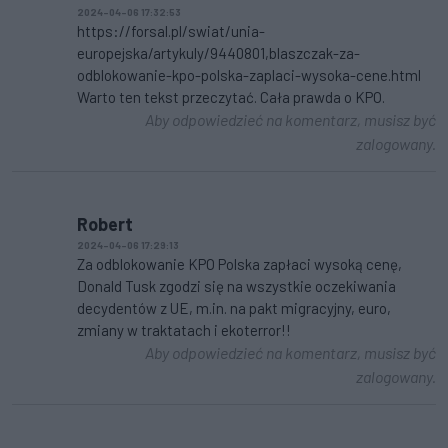
2024-04-06 17:32:53
https://forsal.pl/swiat/unia-
europejska/artykuly/9440801,blaszczak-za-
odblokowanie-kpo-polska-zaplaci-wysoka-cene.html
Warto ten tekst przeczytać. Cała prawda o KPO.
Aby odpowiedzieć na komentarz, musisz być
zalogowany.
Robert
2024-04-06 17:29:13
Za odblokowanie KPO Polska zapłaci wysoką cenę,
Donald Tusk zgodzi się na wszystkie oczekiwania
decydentów z UE, m.in. na pakt migracyjny, euro,
zmiany w traktatach i ekoterror!!
Aby odpowiedzieć na komentarz, musisz być
zalogowany.