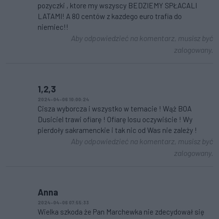
pozyczki , ktore my wszyscy BEDZIEMY SPŁACALI
LATAMI! A 80 centów z kazdego euro trafia do
niemiec!!
Aby odpowiedzieć na komentarz, musisz być
zalogowany.
1,2,3
2024-04-06 10:00:24
Cisza wyborcza i wszystko w temacie ! Wąż BOA
Dusiciel trawi ofiarę ! Ofiarę losu oczywiście ! Wy
pierdoły sakramenckie i tak nic od Was nie zależy !
Aby odpowiedzieć na komentarz, musisz być
zalogowany.
Anna
2024-04-06 07:55:33
Wielka szkoda że Pan Marchewka nie zdecydował się