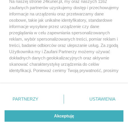
Na naszej stronie 24kurier.pl, my oraz naszych 1162
350 kandydatów Nowej Lewicy w
zaufanych partnerów uzyskujemy dostęp i przechowujemy
Zachodniopomorskiem [FILM]
informacje na urządzeniu oraz przetwarzamy dane
osobowe, takie jak unikalne identyfikatory, standardowe
POGODA
informacje wysyłane przez urządzenie czy dane
przeglądania w celu zapewniania spersonalizowanych
reklam, wybór spersonalizowanych treści, pomiar reklam i
treści, badanie odbiorców oraz ulepszanie usług. Za zgodą
22
℃
Użytkownika my i Zaufani Partnerzy możemy używać
dokładnych danych geolokalizacyjnych oraz aktywnie
Zobacz prognozę na 3 dni
skanować charakterystykę urządzenia do celów
identyfikacji. Ponieważ cenimy Twoją prywatność, prosimy
o zgodę na korzystanie z tych technologii poprzez
kliknięcie „Akceptuję”. Zgoda jest dobrowolna i zawsze
możesz ją zmienić/wycofać klikając przycisk ustawień
prywatności znajdujący się w lewym dolnym rogu strony
Copyright © 2022 Kurier Szczeciński sp. z o.o.
PARTNERZY
USTAWIENIA
. Niektóre rodzaje przetwarzania danych nie wymagają
Wszelkie prawa zastrzeżone
zgody użytkownika, ale masz prawo sprzeciwić się
Kontakt
Nota wydawnicza
Nota prawna
takiemu przetwarzaniu. Preferencje będą miały
Akceptuję
zastosowania tylko na tej witrynie.
Polityka prywatności
Reklama