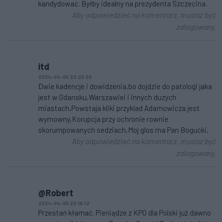
kandydować. Byłby idealny na prezydenta Szczecina.
Aby odpowiedzieć na komentarz, musisz być
zalogowany.
itd
2024-04-05 23:25:50
Dwie kadencje i dowidzenia,bo dojdzie do patologi jaka
jest w Gdansku,Warszawiei i innych duzych
miastach,Powstaja kliki przyklad Adamowicza jest
wymowny,Korupcja przy ochronie rownie
skorumpowanych sedziach,Moj glos ma Pan Bogucki,
Aby odpowiedzieć na komentarz, musisz być
zalogowany.
@Robert
2024-04-05 23:16:12
Przestań kłamać. Pieniądze z KPO dla Polski już dawno