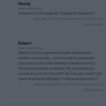
Maciej
2024-04-05 18:39:13
Krzystek! Koniec kadencji! Bogucki Prezydentem!
Aby odpowiedzieć na komentarz, musisz być
zalogowany.
Robert
2024-04-05 18:37:53
Chleb po 20zl po zapowiedzi tuska! Zaproszenie
rolnikow na rozmowy , na które tusk nie przyszedł!
Ogloszenie przez tuska dalszego otwarcia granicy z
Ukrainą na zywność ukraińską! Vat na zywność juz
wszedł w życie! Od 1 lipca 60% drozszy gaz i prąd! Czyli
zywność potężnie zdrożeje! i inflacja sięgnie zenitu!
Aby odpowiedzieć na komentarz, musisz być
zalogowany.