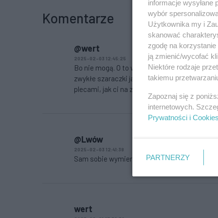
informacje wysyłane 
wybór spersonalizowan
Komentarze
Użytkownika my i Zau
skanować charakterys
zgodę na korzystanie 
@wert
ją zmienić/wycofać kl
2025-02-03 12:45:25
Niektóre rodzaje prz
Bo nie mogą. O to właśnie chodzi, że w tym kr
takiemu przetwarzaniu
zwykłe szaraczki jak my, niech się nawet nie 
plecami, jak ci na zdjęciach powyżej
Zapoznaj się z poniż
internetowych. Szcze
Prywatności i Cookie
@Lwów
2025-02-03 12:41:38
PARTNERZY
Sam sobie wymierz taką karę za głupotę
wert