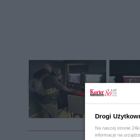
Drogi Użytkow
Na naszej stronie 24
informacje na urządze