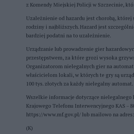
z Komendy Miejskiej Policji w Szczecinie, k
Uzależnienie od hazardu jest chorobą, której s
rodziny i najbliższych. Hazard jest szczególn
bardziej podatni na to uzależnienie.
Urządzanie lub prowadzenie gier hazardowy
przestępstwem, za które grozi wysoka grzywn
Organizatorom nielegalnych gier na automat
właścicielom lokali, w których te gry są urz
100 tys. złotych za każdy nielegalny automat.
Wszelkie informacje dotyczące nielegalnego 
Krajowego Telefonu Interwencyjnego KAS – 80
https://www.mf.gov.pl/ lub mailowo na adr
(K)