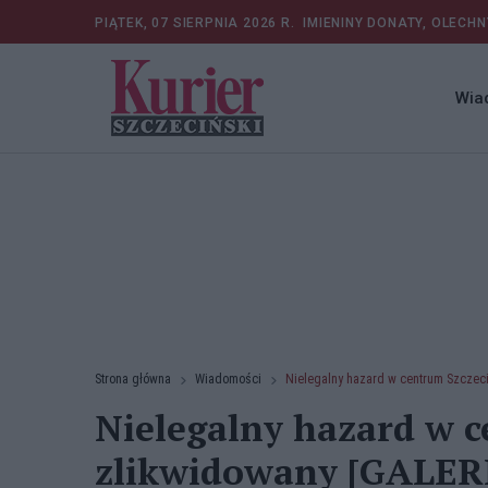
PIĄTEK, 07 SIERPNIA 2026 R.
IMIENINY DONATY, OLECHN
Wia
Strona główna
Wiadomości
Nielegalny hazard w centrum Szczeci
Nielegalny hazard w c
zlikwidowany [GALER