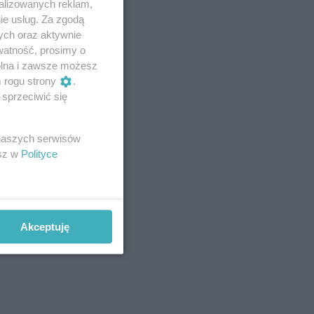
alizowanych reklam,
ie usług. Za zgodą
ych oraz aktywnie
watność, prosimy o
wolna i zawsze możesz
m rogu strony
.
sprzeciwić się
 naszych serwisów
esz w
Polityce
Akceptuję