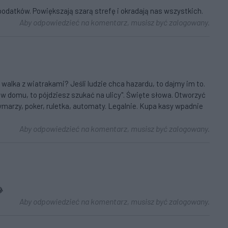
podatków. Powiększają szarą strefę i okradają nas wszystkich.
Aby odpowiedzieć na komentarz, musisz być zalogowany.
walka z wiatrakami? Jeśli ludzie chca hazardu, to dajmy im to.
w domu, to pójdziesz szukać na ulicy". Święte słowa. Otworzyć
ymarzy, poker, ruletka, automaty. Legalnie. Kupa kasy wpadnie
Aby odpowiedzieć na komentarz, musisz być zalogowany.
😂
Aby odpowiedzieć na komentarz, musisz być zalogowany.