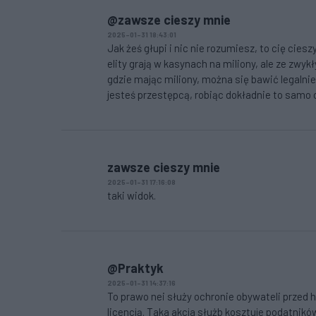
@zawsze cieszy mnie
2025-01-31 18:43:01
Jak żeś głupi i nic nie rozumiesz, to cię cies
elity grają w kasynach na miliony, ale ze zwy
gdzie mając miliony, można się bawić legalnie
jesteś przestępcą, robiąc dokładnie to samo co
zawsze cieszy mnie
2025-01-31 17:16:08
taki widok.
@Praktyk
2025-01-31 14:37:16
To prawo nei służy ochronie obywateli przed
licencją. Taka akcja służb kosztuje podatnikó