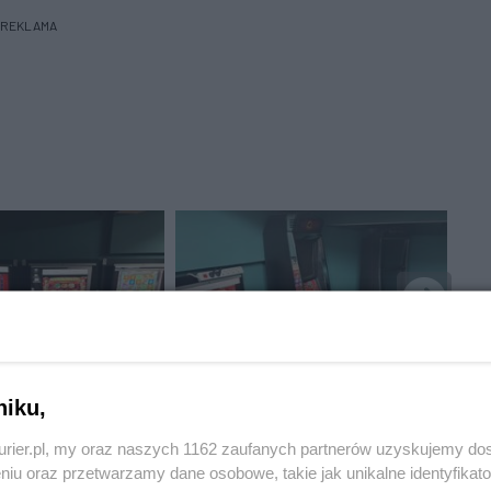
REKLAMA
niku,
kurier.pl, my oraz naszych 1162 zaufanych partnerów uzyskujemy do
niu oraz przetwarzamy dane osobowe, takie jak unikalne identyfikat