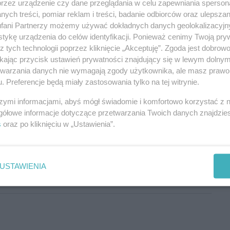
przez urządzenie czy dane przeglądania w celu zapewniania sperson
ych treści, pomiar reklam i treści, badanie odbiorców oraz ulepszan
fani Partnerzy możemy używać dokładnych danych geolokalizacyjn
tykę urządzenia do celów identyfikacji. Ponieważ cenimy Twoją pry
z tych technologii poprzez kliknięcie „Akceptuję”. Zgoda jest dobro
ikając przycisk ustawień prywatności znajdujący się w lewym dolny
etwarzania danych nie wymagają zgody użytkownika, ale masz prawo 
aju tylko mafia z grubymi milionami może bawić się w hazard. A
. Preferencje będą miały zastosowania tylko na tej witrynie.
ważą, bo będą oglądać podłogę z bliska, z rękoma skutymi za
szymi informacjami, abyś mógł świadomie i komfortowo korzystać z
Aby odpowiedzieć na komentarz, musisz być zalogowany.
gółowe informacje dotyczące przetwarzania Twoich danych znajdzi
s
oraz po kliknięciu w „Ustawienia”.
USTAWIENIA
Aby odpowiedzieć na komentarz, musisz być zalogowany.