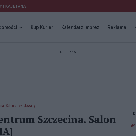
Y I KAJETANA
domości
Kup Kurier
Kalendarz imprez
Reklama
REKLAMA
na. Salon zlikwidowany
entrum Szczecina. Salon
IA]