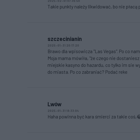
2025-02-01 07:36:50
Takie punkty należy likwidować, bo nie płacą 
szczecinianin
2025-01-31 20:17:20
Brawo dla wpisowicza "Las Vegas". Po co nam 
Moja mama mówiła, "że czego nie dostaniesz 
miejskie kasyno do hazardu, co tylko im sie w
do miasta. Po co zabraniać? Podać reke
Lwów
2025-01-31 19:33:04
Haha powinna być kara śmierci za takie coś,