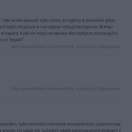
zy. Taki widok dowodzi tylko temu, że żyjemy w państwie gdzie
kłych ludzi chcących w coś zagrać robią przestępców. W kraju
 w hazard. A jak nie masz na łapówę dla rządu(tzn. koncesję) to
 ci "legalni"
Aby odpowiedzieć na komentarz, musisz być zalogowany.
Aby odpowiedzieć na komentarz, musisz być zalogowany.
 hazardem, tylko ochronie interesów monopolistów z państwową
w więcej, niż udaje się "uchronić skarb państwa przed stratami z