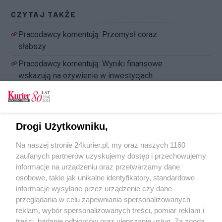
CZYTAJ TAKŻE
Pracodawcy komentują: Przemysł coraz
słabszy
Pracodawcy komentują: Wyniki finansowe
wskazują na ożywienie w inwestycjach
Pracodawcy komentują: Bezrobocie może
wzrosnąć
Pracodawcy komentują: Rynek pracy wciąż
Drogi Użytkowniku,
niezwykle chłonny
Na naszej stronie 24kurier.pl, my oraz naszych 1160
Pracodawcy komentują: Warto zaistnieć na
zaufanych partnerów uzyskujemy dostęp i przechowujemy
targach
informacje na urządzeniu oraz przetwarzamy dane
osobowe, takie jak unikalne identyfikatory, standardowe
POGODA
informacje wysyłane przez urządzenie czy dane
przeglądania w celu zapewniania spersonalizowanych
reklam, wybór spersonalizowanych treści, pomiar reklam i
treści, badanie odbiorców oraz ulepszanie usług. Za zgodą