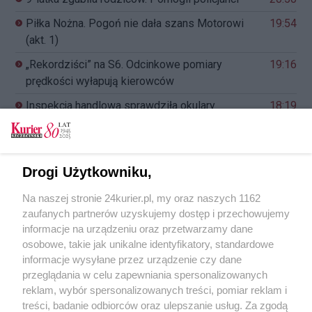
Piłka Nożna. Pogoń nie dała szans Motorowi
19:54
(akt. 1)
„Rekordziści” na S6. Odcinkowe pomiary
19:16
prędkości wyłapują kierowców
Inspekcja handlowa sprawdziła okulary
18:19
przeciwsłoneczne
Groźnie przy ul. Komuny Paryskiej. Chłopcy topili
17:17
się w zbiorniku z wodą
Drogi Użytkowniku,
Krwawa bójka nastolatków. Jedna osoba w
17:01
Na naszej stronie 24kurier.pl, my oraz naszych 1162
szpitalu
zaufanych partnerów uzyskujemy dostęp i przechowujemy
informacje na urządzeniu oraz przetwarzamy dane
osobowe, takie jak unikalne identyfikatory, standardowe
informacje wysyłane przez urządzenie czy dane
przeglądania w celu zapewniania spersonalizowanych
REKLAMA
reklam, wybór spersonalizowanych treści, pomiar reklam i
treści, badanie odbiorców oraz ulepszanie usług. Za zgodą