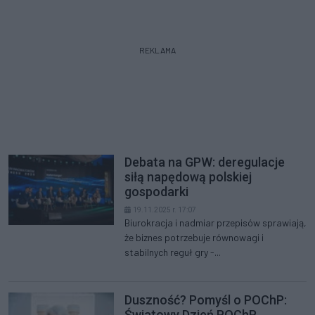
REKLAMA
Debata na GPW: deregulacje
siłą napędową polskiej
gospodarki
19.11.2025 r. 17:07
Biurokracja i nadmiar przepisów sprawiają,
że biznes potrzebuje równowagi i
stabilnych reguł gry -...
Duszność? Pomyśl o POChP:
Światowy Dzień POChP