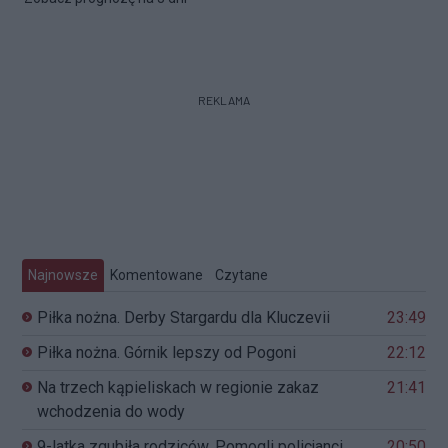
REKLAMA
Najnowsze
Komentowane
Czytane
Piłka nożna. Derby Stargardu dla Kluczevii
23:49
Piłka nożna. Górnik lepszy od Pogoni
22:12
Na trzech kąpieliskach w regionie zakaz
21:41
wchodzenia do wody
9-latka zgubiła rodziców. Pomogli policjanci
20:50