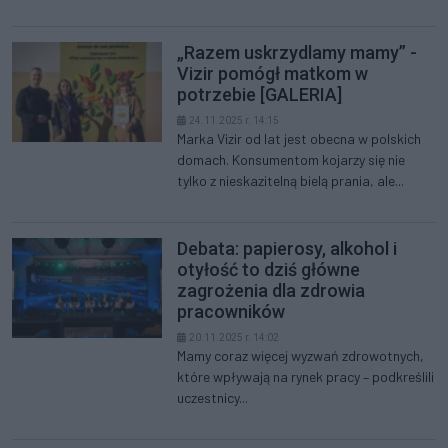
„Razem uskrzydlamy mamy” -
Vizir pomógł matkom w
potrzebie [GALERIA]
24.11.2025 r. 14:15
Marka Vizir od lat jest obecna w polskich
domach. Konsumentom kojarzy się nie
tylko z nieskazitelną bielą prania, ale...
Debata: papierosy, alkohol i
otyłość to dziś główne
zagrożenia dla zdrowia
pracowników
20.11.2025 r. 14:02
Mamy coraz więcej wyzwań zdrowotnych,
które wpływają na rynek pracy – podkreślili
uczestnicy...