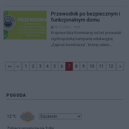
Przewodnik po bezpiecznym i
funkcjonalnym domu
04.11.2025 r. 10:49
Krajowa Izba Kominiarzy od lat prowadzi
ogólnopolską kampanię edukacyjną
„Zaproś kominiarza”, której celem...
Pierwsza
prev
(aktualna)
>>
««
«
1
2
3
4
5
6
7
8
9
10
11
12
»
POGODA
13
℃
Zobacz prognozę na 3 dni