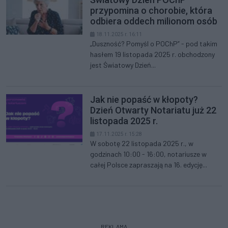
przypomina o chorobie, która
odbiera oddech milionom osób
18.11.2025 r. 16:11
„Duszność? Pomyśl o POChP” - pod takim
hasłem 19 listopada 2025 r. obchodzony
jest Światowy Dzień...
Jak nie popaść w kłopoty?
Dzień Otwarty Notariatu już 22
listopada 2025 r.
17.11.2025 r. 15:28
W sobotę 22 listopada 2025 r., w
godzinach 10:00 - 16:00, notariusze w
całej Polsce zapraszają na 16. edycję...
REKLAMA