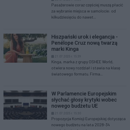
Pasażerowie coraz częściej muszą płacić
za wybranie miejsca w samolocie: od
kilkudziesięciu do nawet...
Hiszpański urok i elegancja -
Penélope Cruz nową twarzą
marki Kinga
21.07.2025 r. 15:39
Kinga, marka z grupy OSHEE World,
otwiera nowy rozdział i stawia na klasę
światowego formatu. Firma...
W Parlamencie Europejskim
słychać głosy krytyki wobec
nowego budżetu UE
21.07.2025 r. 15:30
Propozycja Komisji Europejskiej dotycząca
nowego budżetu na lata 2028-34