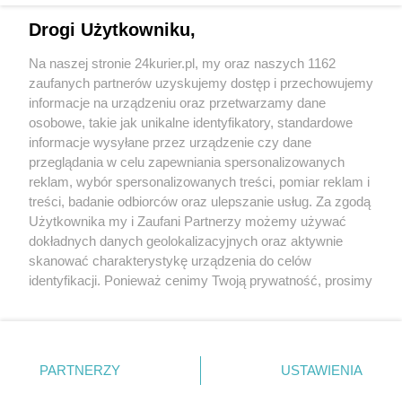
rzeźnik” odzyskuje swój charakter
Drogi Użytkowniku,
Efekt akcji „Diss na raka”. Milion dla
07:53
Na naszej stronie 24kurier.pl, my oraz naszych 1162
szczecińskiej onkologii dziecięcej
zaufanych partnerów uzyskujemy dostęp i przechowujemy
informacje na urządzeniu oraz przetwarzamy dane
osobowe, takie jak unikalne identyfikatory, standardowe
informacje wysyłane przez urządzenie czy dane
przeglądania w celu zapewniania spersonalizowanych
REKLAMA
reklam, wybór spersonalizowanych treści, pomiar reklam i
treści, badanie odbiorców oraz ulepszanie usług. Za zgodą
Użytkownika my i Zaufani Partnerzy możemy używać
dokładnych danych geolokalizacyjnych oraz aktywnie
skanować charakterystykę urządzenia do celów
identyfikacji. Ponieważ cenimy Twoją prywatność, prosimy
o zgodę na korzystanie z tych technologii poprzez
kliknięcie „Akceptuję”. Zgoda jest dobrowolna i zawsze
możesz ją zmienić/wycofać klikając przycisk ustawień
prywatności znajdujący się w lewym dolnym rogu strony
PARTNERZY
Copyright © 2022 Kurier Szczeciński sp. z o.o.
USTAWIENIA
. Niektóre rodzaje przetwarzania danych nie wymagają
Wszelkie prawa zastrzeżone
zgody użytkownika, ale masz prawo sprzeciwić się