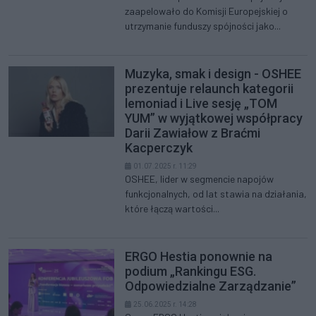
zaapelowało do Komisji Europejskiej o
utrzymanie funduszy spójności jako...
Muzyka, smak i design - OSHEE
prezentuje relaunch kategorii
lemoniad i Live sesję „TOM
YUM” w wyjątkowej współpracy
Darii Zawiałow z Braćmi
Kacperczyk
01.07.2025 r. 11:29
OSHEE, lider w segmencie napojów
funkcjonalnych, od lat stawia na działania,
które łączą wartości...
ERGO Hestia ponownie na
podium „Rankingu ESG.
Odpowiedzialne Zarządzanie”
25.06.2025 r. 14:28