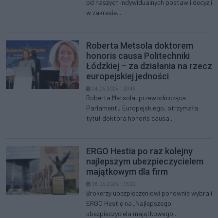
od naszych indywidualnych postaw i decyzji
w zakresie...
Roberta Metsola doktorem
honoris causa Politechniki
Łódzkiej – za działania na rzecz
europejskiej jedności
24.06.2025 r. 00:45
Roberta Metsola, przewodnicząca
Parlamentu Europejskiego, otrzymała
tytuł doktora honoris causa...
ERGO Hestia po raz kolejny
najlepszym ubezpieczycielem
majątkowym dla firm
18.06.2025 r. 15:22
Brokerzy ubezpieczeniowi ponownie wybrali
ERGO Hestię na „Najlepszego
ubezpieczyciela majątkowego...