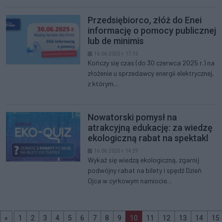
Przedsiębiorco, złóż do Enei
informację o pomocy publicznej
lub de minimis
16.06.2025 r. 17:15
Kończy się czas (do 30 czerwca 2025 r.) na
złożenie u sprzedawcy energii elektrycznej,
z którym...
Nowatorski pomysł na
atrakcyjną edukację: za wiedzę
ekologiczną rabat na spektakl
16.06.2025 r. 14:29
Wykaż się wiedzą ekologiczną, zgarnij
podwójny rabat na bilety i spędź Dzień
Ojca w cyrkowym namiocie...
ierwsza
prev
(aktualna)
«
1
2
3
4
5
6
7
8
9
10
11
12
13
14
15