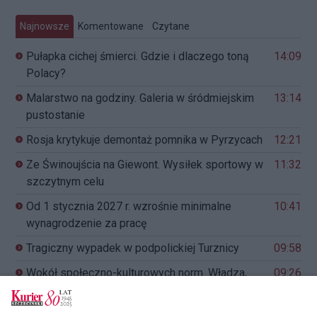
Najnowsze
Komentowane
Czytane
Pułapka cichej śmierci. Gdzie i dlaczego toną
14:09
Polacy?
Malarstwo na godziny. Galeria w śródmiejskim
13:14
pustostanie
Rosja krytykuje demontaż pomnika w Pyrzycach
12:21
Ze Świnoujścia na Giewont. Wysiłek sportowy w
11:32
szczytnym celu
Od 1 stycznia 2027 r. wzrośnie minimalne
10:41
wynagrodzenie za pracę
Tragiczny wypadek w podpolickiej Turznicy
09:58
Wokół społeczno-kulturowych norm. Władza,
09:26
represja, intymność
Byk znów patrzy na Podjuchy. Historyczny „stary
08:40