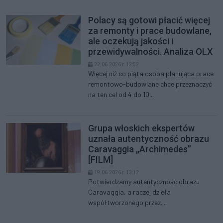
Polacy są gotowi płacić więcej
za remonty i prace budowlane,
ale oczekują jakości i
przewidywalności. Analiza OLX
22.06.2026 r. 12:52
Więcej niż co piąta osoba planująca prace
remontowo-budowlane chce przeznaczyć
na ten cel od 4 do 10...
Grupa włoskich ekspertów
uznała autentyczność obrazu
Caravaggia „Archimedes”
[FILM]
19.06.2026 r. 13:12
Potwierdzamy autentyczność obrazu
Caravaggia, a raczej dzieła
współtworzonego przez...