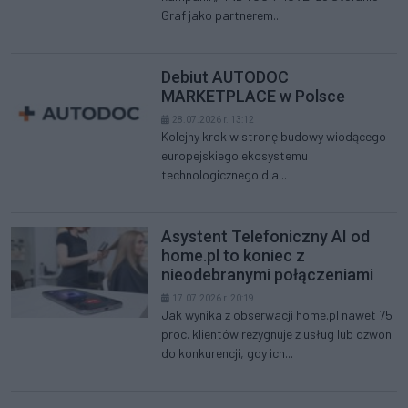
Graf jako partnerem...
Debiut AUTODOC
MARKETPLACE w Polsce
28.07.2026 r. 13:12
Kolejny krok w stronę budowy wiodącego
europejskiego ekosystemu
technologicznego dla...
Asystent Telefoniczny AI od
home.pl to koniec z
nieodebranymi połączeniami
17.07.2026 r. 20:19
Jak wynika z obserwacji home.pl nawet 75
proc. klientów rezygnuje z usług lub dzwoni
do konkurencji, gdy ich...