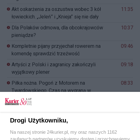
Akt oskarżenia za oszustwa wobec 3 kół
11:35
łowieckich. „Jeleń” i „Knieja” się nie dały
Dla Polaków odmowa, dla obcokrajowców
10:37
pieniądze?
Kompletnie pijany przyjechał rowerem na
09:46
komendę sprawdzić trzeźwość
Artyści z Polski i zagranicy zakończyli
09:18
wyjątkowy plener
Piłka nożna. Pogoń z Motorem na
08:33
Twardowskiego. Czas na wygraną w
Szczecinie!
Co dalej z inwestycją w Podjuchach? Baza paliw
07:51
– piłka wciąż w grze
Drogi Użytkowniku,
Utrudnienia na Andersena i Miodowej dłużej (akt.
07:07
Na naszej stronie 24kurier.pl, my oraz naszych 1162
1)
zaufanych partnerów uzyskujemy dostęp i przechowujemy