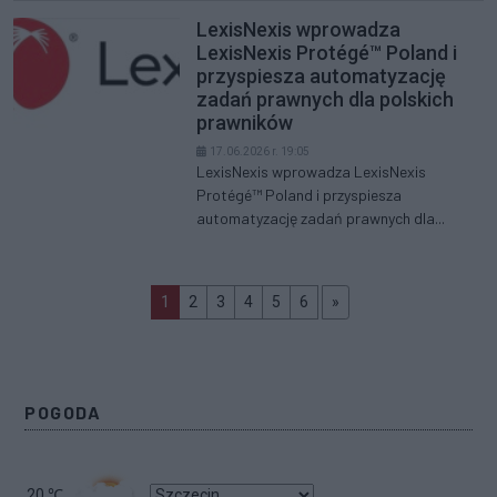
LexisNexis wprowadza
LexisNexis Protégé™ Poland i
przyspiesza automatyzację
zadań prawnych dla polskich
prawników
17.06.2026 r. 19:05
LexisNexis wprowadza LexisNexis
Protégé™ Poland i przyspiesza
automatyzację zadań prawnych dla...
(aktualna)
>>
1
2
3
4
5
6
»
POGODA
20
℃