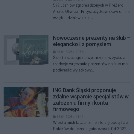
577 uczniów zgromadzonych w PreZero
Arenie Gliwice i 14 tys. użytkowników online
wzięło udział w lekcji...
Nowoczesne prezenty na ślub –
elegancko i z pomysłem
23.04.2025 r. 10:56
Ślub to szczególne wydarzenie w życiu, a
tradycja wręczania prezentów na ślub ma
podkreślić wyjątkowy...
ING Bank Śląski proponuje
zdalne wsparcie specjalistów w
założeniu firmy i konta
firmowego
16.04.2025 r. 11:42
W ostatnich latach zmieniło się podejście
Polaków do przedsiębiorczości. Od 2022 r.