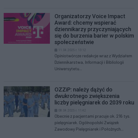
Organizatorzy Voice Impact
Award: chcemy wspierać
dziennikarzy przyczyniających
się do burzenia barier w polskim
społeczeństwie
11.04.2025 r. 13:12
Opiniotwórcze redakcje wraz z Wydziałem
Dziennikarstwa, Informacji i Bibliologii
Uniwersytetu...
OZZiP: należy dążyć do
dwukrotnego zwiększenia
liczby pielęgniarek do 2039 roku
08.04.2025 r. 11:42
Obecnie z pacjentami pracuje ok. 216 tys.
pielęgniarek. Ogólnopolski Związek
Zawodowy Pielęgniarek i Położnych...