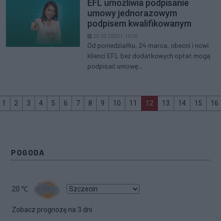
EFL umożliwia podpisanie
umowy jednorazowym
podpisem kwalifikowanym
25.03.2025 r. 10:30
Od poniedziałku, 24 marca, obecni i nowi
klienci EFL bez dodatkowych opłat mogą
podpisać umowę...
sza
ev
(aktualna)
1
2
3
4
5
6
7
8
9
10
11
12
13
14
15
16
POGODA
20
℃
Zobacz prognozę na 3 dni