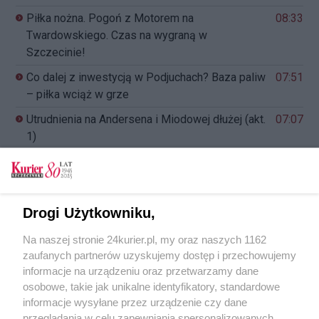
Piłka nożna. Pogoń z Motorem na
08:33
Twardowskiego. Czas na wygraną w
Szczecinie!
Co dalej z inwestycją w Podjuchach? Baza paliw
07:51
– piłka wciąż w grze
Utrudnienia na Andersena i Miodowej dłużej (akt.
07:07
1)
Zapisane w „Kurierze” (04.03-5.03.1965 r.)
23:34
Radny: „Trzeba zakasać rękawy i załatwić
22:42
problem”. Na widoku publicznym
Drogi Użytkowniku,
Żołnierze znów przyjechali do Stargardu, by
21:59
Na naszej stronie 24kurier.pl, my oraz naszych 1162
uczcić st. chor. Łukasza Sroczyńskiego
zaufanych partnerów uzyskujemy dostęp i przechowujemy
informacje na urządzeniu oraz przetwarzamy dane
osobowe, takie jak unikalne identyfikatory, standardowe
informacje wysyłane przez urządzenie czy dane
przeglądania w celu zapewniania spersonalizowanych