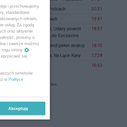
stęp i przechowujemy
Tenis stołowy. Turniej w Policach
20:31
ory, standardowe
alizowanych reklam,
Muzeoterapia w Przełomach
19:41
ie usług. Za zgodą
Mityczne Wały Chrobrego. Udany powrót
18:57
ych oraz aktywnie
wyścigu Tour do Pologne do Szczecina
watność, prosimy o
wolna i zawsze możesz
Różanka zaprasza. Weekend pełen atrakcji
18:10
m rogu strony
.
Obłęd. Trans. Psychodelia. Na Łące Kany
17:28
sprzeciwić się
Portowcy w Świcie!
16:53
 naszych serwisów
esz w
Polityce
REKLAMA
Akceptuję