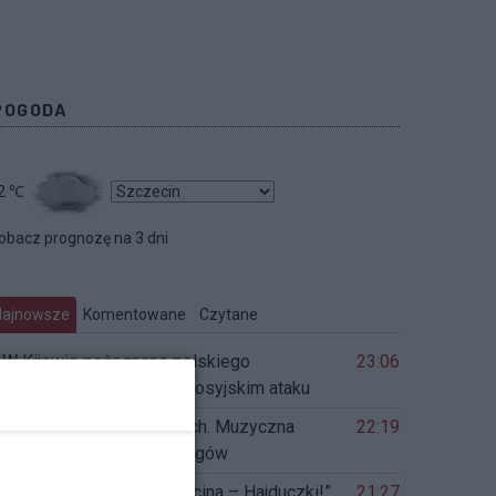
POGODA
2
℃
obacz prognozę na 3 dni
Najnowsze
Komentowane
Czytane
W Kijowie pożegnano polskiego
23:06
wolontariusza. Zginął w rosyjskim ataku
Czas instrumentów dętych. Muzyczna
22:19
podróż śladami Grünebergów
„Muzyczne zaułki Szczecina – Hajduczki!”
21:27