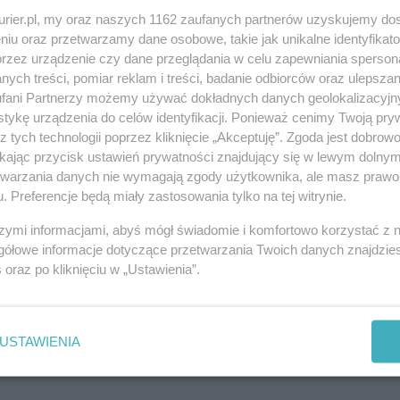
nscendentalnym światem pozwoli bohaterowi na
kurier.pl, my oraz naszych 1162 zaufanych partnerów uzyskujemy do
tkanie z samym sobą.
niu oraz przetwarzamy dane osobowe, takie jak unikalne identyfikat
przez urządzenie czy dane przeglądania w celu zapewniania sperson
arzenie biletowane.
ych treści, pomiar reklam i treści, badanie odbiorców oraz ulepszan
fani Partnerzy możemy używać dokładnych danych geolokalizacyjn
tykę urządzenia do celów identyfikacji. Ponieważ cenimy Twoją pry
REKLAMA
z tych technologii poprzez kliknięcie „Akceptuję”. Zgoda jest dobro
ikając przycisk ustawień prywatności znajdujący się w lewym dolny
etwarzania danych nie wymagają zgody użytkownika, ale masz prawo 
. Preferencje będą miały zastosowania tylko na tej witrynie.
szymi informacjami, abyś mógł świadomie i komfortowo korzystać z
gółowe informacje dotyczące przetwarzania Twoich danych znajdzi
s
oraz po kliknięciu w „Ustawienia”.
REKLAMA
USTAWIENIA