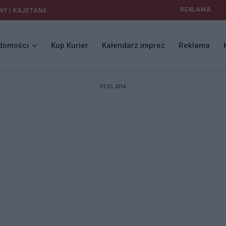
REKLAMA
NY I KAJETANA
domości
Kup Kurier
Kalendarz imprez
Reklama
REKLAMA