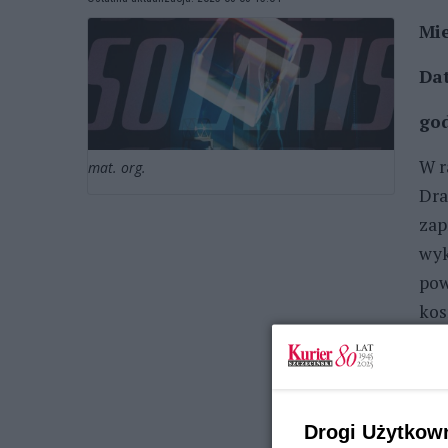
Mie
Da
god
W r
mat. org.
Dra
zap
wyk
pow
kos
głó
uko
wyo
wsp
Drogi Użytkow