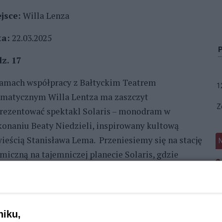
jsce:
Willa Lenza
ta:
22.03.2025
z. 17
amach współpracy z Bałtyckim Teatrem
1
matycznym Willa Lentza ma zaszczyt
Z
rezentować spektakl Solaris – monodram w
onaniu Beaty Niedzieli, inspirowany kultową
ieścią Stanisława Lema. Przeniesiemy się na stację
miczną na tajemniczej planecie Solaris, gdzie
wny bohater – Kelvin – zmaga się z traumą utraty
chanej. To opowieść o wewnętrznej podróży,
bcowaniu i próbach uwolnienia się od bolesnych
omnień. Zderzenie rzeczywistości z
niku,