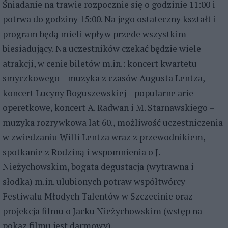
Śniadanie na trawie rozpocznie się o godzinie 11:00 i
potrwa do godziny 15:00. Na jego ostateczny kształt i
program będą mieli wpływ przede wszystkim
biesiadujący. Na uczestników czekać będzie wiele
atrakcji, w cenie biletów m.in.: koncert kwartetu
smyczkowego – muzyka z czasów Augusta Lentza,
koncert Lucyny Boguszewskiej – popularne arie
operetkowe, koncert A. Radwan i M. Starnawskiego –
muzyka rozrywkowa lat 60., możliwość uczestniczenia
w zwiedzaniu Willi Lentza wraz z przewodnikiem,
spotkanie z Rodziną i wspomnienia o J.
Nieżychowskim, bogata degustacja (wytrawna i
słodka) m.in. ulubionych potraw współtwórcy
Festiwalu Młodych Talentów w Szczecinie oraz
projekcja filmu o Jacku Nieżychowskim (wstęp na
pokaz filmu jest darmowy).