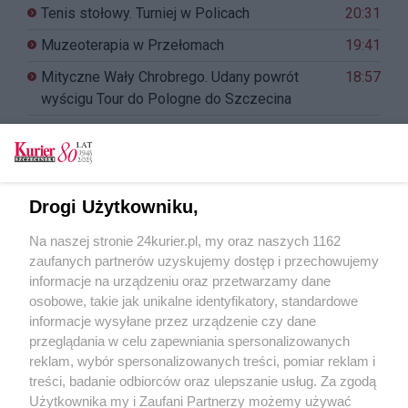
Tenis stołowy. Turniej w Policach
20:31
Muzeoterapia w Przełomach
19:41
Mityczne Wały Chrobrego. Udany powrót
18:57
wyścigu Tour do Pologne do Szczecina
Różanka zaprasza. Weekend pełen atrakcji
18:10
Obłęd. Trans. Psychodelia. Na Łące Kany
17:28
Portowcy w Świcie!
16:53
Drogi Użytkowniku,
Na naszej stronie 24kurier.pl, my oraz naszych 1162
zaufanych partnerów uzyskujemy dostęp i przechowujemy
informacje na urządzeniu oraz przetwarzamy dane
REKLAMA
osobowe, takie jak unikalne identyfikatory, standardowe
informacje wysyłane przez urządzenie czy dane
przeglądania w celu zapewniania spersonalizowanych
reklam, wybór spersonalizowanych treści, pomiar reklam i
treści, badanie odbiorców oraz ulepszanie usług. Za zgodą
Użytkownika my i Zaufani Partnerzy możemy używać